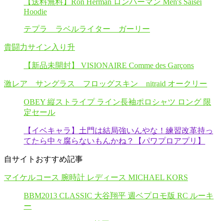
【送料無料】Ron Herman ロンハーマン Men's Saisei
Hoodie
テプラ ラベルライター ガーリー
貴闘力サイン入り升
【新品未開封】 VISIONAIRE Comme des Garçons
激レア サングラス フロッグスキン nitraid オークリー
OBEY 縦ストライプ ライン長袖ポロシャツ ロング 限
定セール
【イベキャラ】土門は結局強いんやな！練習改革持っ
てたら中々腐らないもんかね？【パワプロアプリ】
自サイトおすすめ記事
マイケルコース 腕時計 レディース MICHAEL KORS
BBM2013 CLASSIC 大谷翔平 週ベプロモ版 RC ルーキ
ー