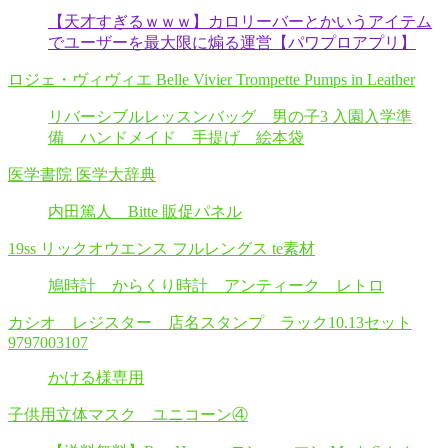
【天才すぎるｗｗｗ】カロリーバーとかいうアイテム
でユーザーを最大限に煽る運営【パワプロアプリ】
ロジェ・ヴィヴィエ Belle Vivier Trompette Pumps in Leather
リバーシブルレッスンバッグ 男の子3 入園入学準
備 ハンドメイド 手提げ 絵本袋
医学書院 医学大辞典
内田篤人 Bitte 販促パネル
19ss リックオウエンス フルレングス te素材
鳩時計 からくり時計 アンティーク レトロ
カシオ レジスター 店名スタンプ ラック10.13セット
9797003107
かける様専用
子供用立体マスク ユニコーン④