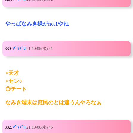
やっぱなみき様がno.1やね
330:
ﾊﾟﾜﾌﾟﾛ
21/10/06(水):31
×天才
×セン○
◎チート
なみき端末は庶民のとは違うんやろなぁ
332:
ﾊﾟﾜﾌﾟﾛ
21/10/06(水):45