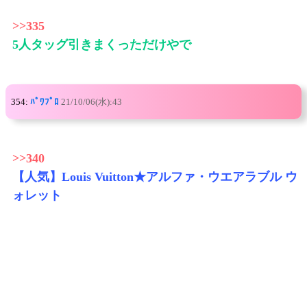
>>335
5人タッグ引きまくっただけやで
354:
ﾊﾟﾜﾌﾟﾛ
21/10/06(水):43
>>340
【人気】Louis Vuitton★アルファ・ウエアラブル ウ
ォレット