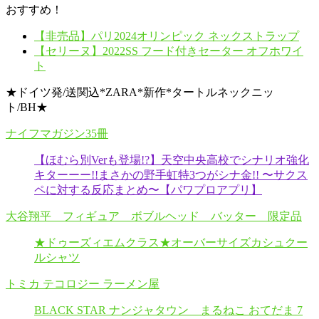
おすすめ！
【非売品】パリ2024オリンピック ネックストラップ
【セリーヌ】2022SS フード付きセーター オフホワイ
ト
★ドイツ発/送関込*ZARA*新作*タートルネックニッ
ト/BH★
ナイフマガジン35冊
【ほむら別Verも登場!?】天空中央高校でシナリオ強化
キターーー!!まさかの野手虹特3つがシナ金!! 〜サクス
ペに対する反応まとめ〜【パワプロアプリ】
大谷翔平 フィギュア ボブルヘッド バッター 限定品
★ドゥーズィエムクラス★オーバーサイズカシュクー
ルシャツ
トミカ テコロジー ラーメン屋
BLACK STAR ナンジャタウン まるねこ おてだま 7