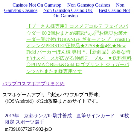
Casinos Not On Gamstop
Non Gamstop Casinos
Non
Gamstop Casinos
Non Gamstop Casino UK
Best Casino Not
On Gamstop
【プーさん様専用】コスメデコルテ フェイスパ
ウダー 00 2個おまとめ
確認(*ᴗˬᴗ)⁾⁾⁾お椀♡お箸オ
ーダー受け付け
ORANGE ギターアンプ crush15
オレンジ
PERSTEP正規品★22SS★全4色★New
Field パーカー
ぽん様 専用＊.
【新商品】必要な時
だけスペースが広がる伸縮テーブル ▼送料無料
♢PUMA♢Black&Gold ロゴプリント ジョガーパ
ンツ
⭐️たまたま様専用です
パワプロスマホアプリまとめ
スマホゲームアプリ「実況パワフルプロ野球」
（iOS/Android）の2ch攻略まとめサイトです。
2013年 京都サンガfc 駒井善成 直筆サインカード 50枚
限定 スポーツ選手
m73910677297-902-jxQ