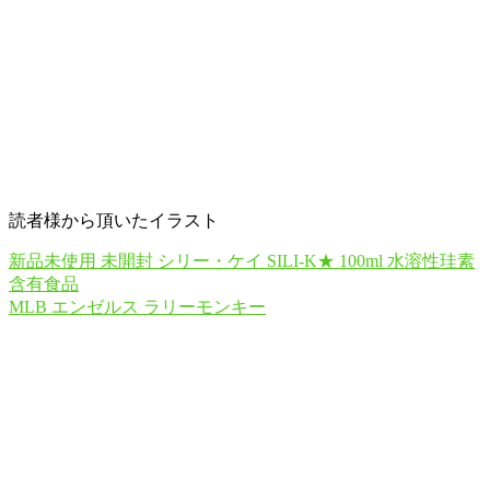
読者様から頂いたイラスト
新品未使用 未開封 シリー・ケイ SILI-K★ 100ml 水溶性珪素
含有食品
MLB エンゼルス ラリーモンキー