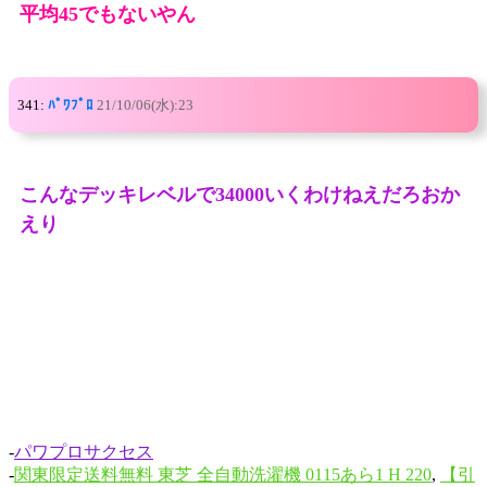
平均45でもないやん
341:
ﾊﾟﾜﾌﾟﾛ
21/10/06(水):23
こんなデッキレベルで34000いくわけねえだろおか
えり
-
パワプロサクセス
-
関東限定送料無料 東芝 全自動洗濯機 0115あら1 H 220
,
【引