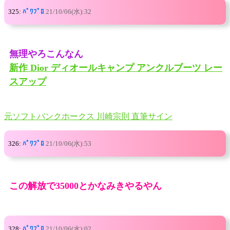
325:
ﾊﾟﾜﾌﾟﾛ
21/10/06(水):32
無理やろこんなん
新作 Dior ディオールキャンプ アンクルブーツ レー
スアップ
元ソフトバンクホークス 川崎宗則 直筆サイン
326:
ﾊﾟﾜﾌﾟﾛ
21/10/06(水):53
この解放で35000とかなみきやるやん
328:
ﾊﾟﾜﾌﾟﾛ
21/10/06(水):02