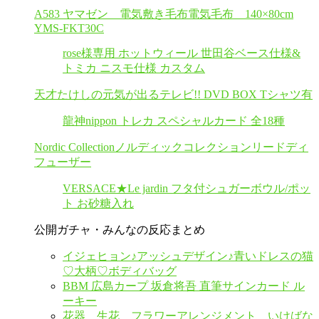
A583 ヤマゼン 電気敷き毛布電気毛布 140×80cm
YMS-FKT30C
rose様専用 ホットウィール 世田谷ベース仕様&
トミカ ニスモ仕様 カスタム
天才たけしの元気が出るテレビ!! DVD BOX Tシャツ有
龍神nippon トレカ スペシャルカード 全18種
Nordic Collectionノルディックコレクションリードディ
フューザー
VERSACE★Le jardin フタ付シュガーボウル/ポッ
ト お砂糖入れ
公開ガチャ・みんなの反応まとめ
イジェヒョン♪アッシュデザイン♪青いドレスの猫
♡大柄♡ボディバッグ
BBM 広島カープ 坂倉将吾 直筆サインカード ル
ーキー
花器 生花 フラワーアレンジメント いけばな