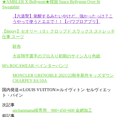
★AMBLER X Bellygom★韓国 Space Bellygom Over fit
Sweatshirt
【六道聖】覚醒するみたいやけど、強かったっけ？こ
うやって使うとエエで！！【パワプロアプリ】
【theory】セオリー（０）クロップド スラックス ストレッチ
仕事 スーツ
財布
大谷翔平選手のプロ入り初期のサイン入り色紙
00's ROCAWEAR ペインターパンツ
MONCLER GRENOBLE 2021/22秋冬新作キッズダウン
CHARPEY 8A/10A
国内発送≪LOUIS VUITTON≫ルイヴィトン セルヴィエッ
ト・バイン
次記事
anchanmama様専用 900×450×600 金網加工
前記事