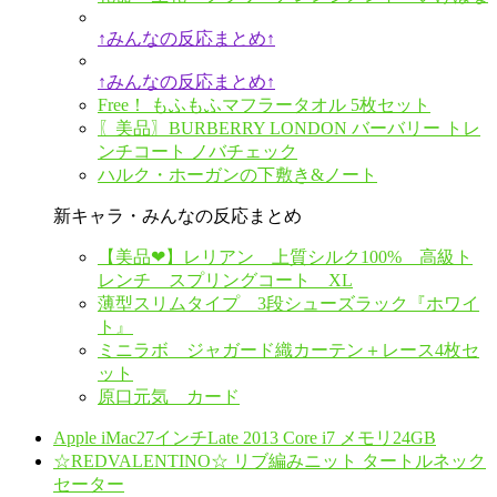
↑みんなの反応まとめ↑
↑みんなの反応まとめ↑
Free！ もふもふマフラータオル 5枚セット
〖美品〗BURBERRY LONDON バーバリー トレ
ンチコート ノバチェック
ハルク・ホーガンの下敷き&ノート
新キャラ・みんなの反応まとめ
【美品❤︎】レリアン 上質シルク100% 高級ト
レンチ スプリングコート XL
薄型スリムタイプ 3段シューズラック『ホワイ
ト』
ミニラボ ジャガード織カーテン＋レース4枚セ
ット
原口元気 カード
Apple iMac27インチLate 2013 Core i7 メモリ24GB
☆REDVALENTINO☆ リブ編みニット タートルネック
セーター