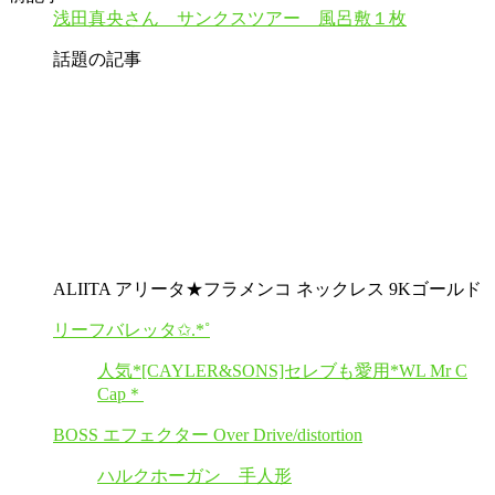
浅田真央さん サンクスツアー 風呂敷１枚
話題の記事
ALIITA アリータ★フラメンコ ネックレス 9Kゴールド
リーフバレッタ✩.*˚
人気*[CAYLER&SONS]セレブも愛用*WL Mr C
Cap＊
BOSS エフェクター Over Drive/distortion
ハルクホーガン 手人形