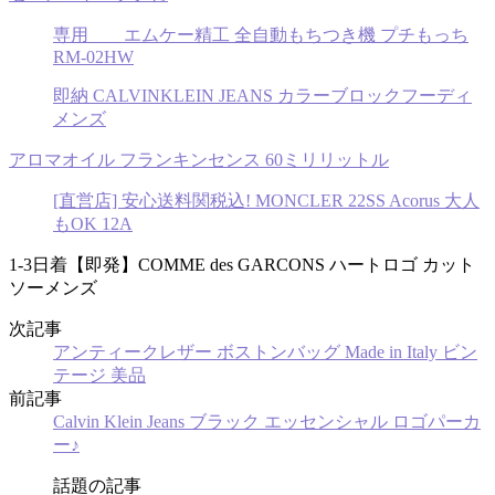
専用 エムケー精工 全自動もちつき機 プチもっち
RM-02HW
即納 CALVINKLEIN JEANS カラーブロックフーディ
メンズ
アロマオイル フランキンセンス 60ミリリットル
[直営店] 安心送料関税込! MONCLER 22SS Acorus 大人
もOK 12A
1-3日着【即発】COMME des GARCONS ハートロゴ カット
ソーメンズ
次記事
アンティークレザー ボストンバッグ Made in Italy ビン
テージ 美品
前記事
Calvin Klein Jeans ブラック エッセンシャル ロゴパーカ
ー♪
話題の記事