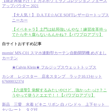
【限定再値下げ！】カネボウ ミラノコレクション フェース
アップパウダー 2021
【大人気！】 D.A.T.E☆ACE SOFTレザーロートップス
ニーカー
【イベキャラ】土門は結局強いんやな！練習改革持っ
てたら中々腐らないもんかね？【パワプロアプリ】
自サイトおすすめ記事
mornin' MN-C01 スマホ連動型カーテン自動開閉機 めざまし
カーテン
★Calvin Klein★ フルジップスウェットトップス
カシオ レジスター 店名スタンプ ラック10.13セット
67600032374
【六道聖】覚醒するみたいやけど、強かったっけ？こ
うやって使うとエエで！！【パワプロアプリ】
新品 三愛 水着 ビキニ リボン 白 バンドゥ 上下セット
セパレート タグ付