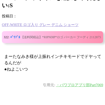
い:S
投稿日：
OFF-WHITE ロゴ入り グレー デニム ショーツ
322:
ﾊﾟﾜﾌﾟﾛ
【送料関税込】*RIPNDIP*ロゴ パーカー フーディ 2112875
まーたなみき様が上振れインチキモードでドヤって
るんだが
●ねよこいつ
引用元:
・パワプロアプリ部Part7069