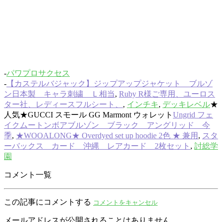
-
パワプロサクセス
-
【カステルバジャック】ジップアップジャケット ブルゾ
ン日本製 キャラ刺繍 Ｌ相当
,
Ruby R様ご専用、ユーロス
ター社、レディースフルシート、
,
インチキ
,
デッキレベル
★
人気★GUCCI スモール GG Marmont ウォレット
Ungrid フェ
イクムートンボアブルゾン ブラック アングリッド 今
季
,
★WOOALONG★ Overdyed set up hoodie 2色 ★ 兼用
,
スタ
ーバックス カード 沖縄 レアカード 2枚セット
,
討総学
園
コメント一覧
この記事にコメントする
コメントをキャンセル
メールアドレスが公開されることはありません。