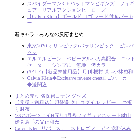
スパイダーマン3 ＋バットマンビギンズ フィギ
ュア リアルアクションヒーローズ
【Calvin Klein】ボールド ロゴ フード付きパーカ
ー
新キャラ・みんなの反応まとめ
東京2020 オリンピック•パラリンピック ピンバ
ッジ
エルエルビーン ベビーアルパカ高配合 ニット
セーター シンプル 無地 渋カラー
(SALE)【新品未使用品】月刊 桜村 眞 ×小林裕和
Calvin Klein◆Exclusive reverse chestロゴパーカー
◆送関込
まとめ売り 名探偵コナン グッズ
【関税・送料込】即発送 クロコダイル レザー 二つ折
り財布
‘89スポーツアイH元年4月号フィギュアスケート鍵山
優真選手の父正和氏
Calvin Klein リバースチェストロゴフーディ 送料込み