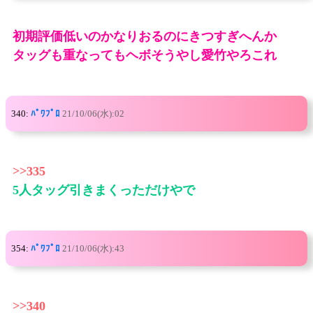
初期評価低いのかなりおるのにきつすぎへんか
タッグも重なってもヘボそうやし愛竹やろこれ
340:
ﾊﾟﾜﾌﾟﾛ
21/10/06(水):02
>>335
5人タッグ引きまくっただけやで
354:
ﾊﾟﾜﾌﾟﾛ
21/10/06(水):43
>>340