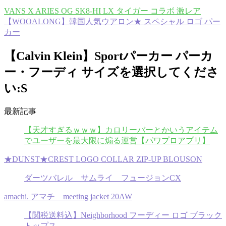
VANS X ARIES OG SK8-HI LX タイガー コラボ 激レア
【WOOALONG】韓国人気ウアロン★ スペシャル ロゴ パー
カー
【Calvin Klein】Sportパーカー パーカ
ー・フーディ サイズを選択してくださ
い:S
最新記事
【天才すぎるｗｗｗ】カロリーバーとかいうアイテム
でユーザーを最大限に煽る運営【パワプロアプリ】
★DUNST★CREST LOGO COLLAR ZIP-UP BLOUSON
ダーツバレル サムライ フュージョンCX
amachi. アマチ meeting jacket 20AW
【関税送料込】Neighborhood フーディー ロゴ ブラック
トップス