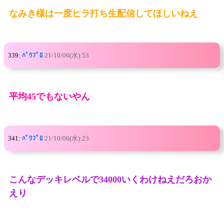
なみき様は一度ヒラ打ち生配信してほしいねえ
339:
ﾊﾟﾜﾌﾟﾛ
21/10/06(水):53
平均45でもないやん
341:
ﾊﾟﾜﾌﾟﾛ
21/10/06(水):23
こんなデッキレベルで34000いくわけねえだろおか
えり