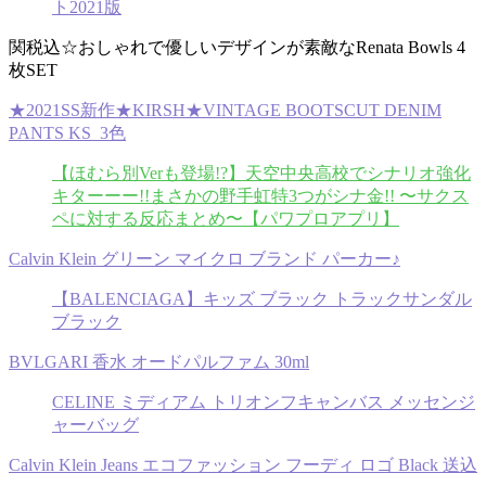
ト2021版
関税込☆おしゃれで優しいデザインが素敵なRenata Bowls 4
枚SET
★2021SS新作★KIRSH★VINTAGE BOOTSCUT DENIM
PANTS KS_3色
【ほむら別Verも登場!?】天空中央高校でシナリオ強化
キターーー!!まさかの野手虹特3つがシナ金!! 〜サクス
ペに対する反応まとめ〜【パワプロアプリ】
Calvin Klein グリーン マイクロ ブランド パーカー♪
【BALENCIAGA】キッズ ブラック トラックサンダル
ブラック
BVLGARI 香水 オードパルファム 30ml
CELINE ミディアム トリオンフキャンバス メッセンジ
ャーバッグ
Calvin Klein Jeans エコファッション フーディ ロゴ Black 送込