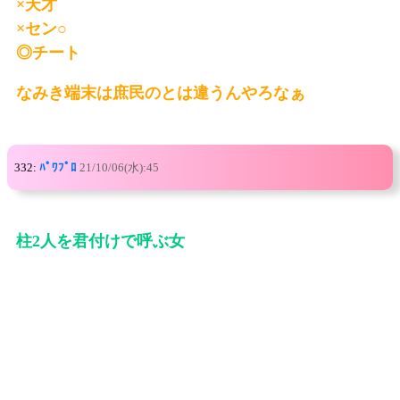
×天才
×セン○
◎チート
なみき端末は庶民のとは違うんやろなぁ
332:
ﾊﾟﾜﾌﾟﾛ
21/10/06(水):45
柱2人を君付けで呼ぶ女