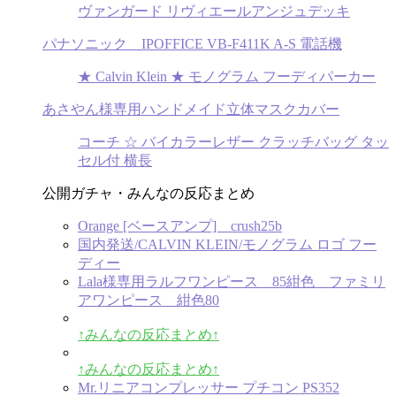
ヴァンガード リヴィエールアンジュデッキ
パナソニック IPOFFICE VB-F411K A-S 電話機
★ Calvin Klein ★ モノグラム フーディパーカー
あさやん様専用ハンドメイド立体マスクカバー
コーチ ☆ バイカラーレザー クラッチバッグ タッ
セル付 横長
公開ガチャ・みんなの反応まとめ
Orange [ベースアンプ] crush25b
国内発送/CALVIN KLEIN/モノグラム ロゴ フー
ディー
Lala様専用ラルフワンピース 85紺色 ファミリ
アワンピース 紺色80
↑みんなの反応まとめ↑
↑みんなの反応まとめ↑
Mr.リニアコンプレッサー プチコン PS352