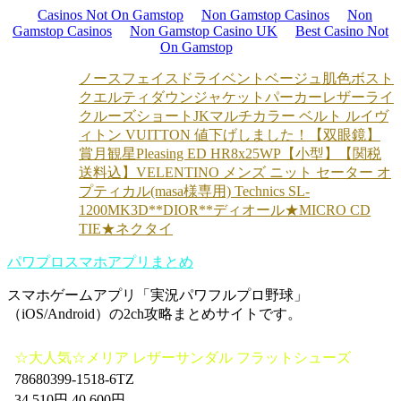
Casinos Not On Gamstop
Non Gamstop Casinos
Non
Gamstop Casinos
Non Gamstop Casino UK
Best Casino Not
On Gamstop
ノースフェイスドライベントベージュ肌色ボスト
クエルティダウンジャケットパーカー
レザーライ
クルーズショートJK
マルチカラー ベルト ルイヴ
ィトン VUITTON 値下げしました！
【双眼鏡】
賞月観星Pleasing ED HR8x25WP【小型】
【関税
送料込】VELENTINO メンズ ニット セーター オ
プティカル
(masa様専用) Technics SL-
1200MK3D
**DIOR**ディオール★MICRO CD
TIE★ネクタイ
パワプロスマホアプリまとめ
スマホゲームアプリ「実況パワフルプロ野球」
（iOS/Android）の2ch攻略まとめサイトです。
☆大人気☆メリア レザーサンダル フラットシューズ
78680399-1518-6TZ
34,510円 40,600円