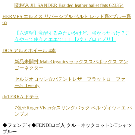
関税込 JIL SANDER Braided leather ballet flats 623354
HERMES エルメス リバーシブル ベルト レッド系×ブルー系
65
【六道聖】覚醒するみたいやけど、強かったっけ？こ
うやって使うとエエで！！【パワプロアプリ】
DOS アルミホイール 4本
新品未開封 MalieOrganics ラックススパボックス マン
ゴーネクター
セルジオロッシ☆パテントレザーフラットローファ
ー/sr Twenty
doTERRA ドテラ
7色☆Roger Vivier☆スリングバック ベル ヴィヴィエ パ
ンプス
◆フェンディ◆FENDIロゴ入 クルーネックコットンTシャツ
ブルー