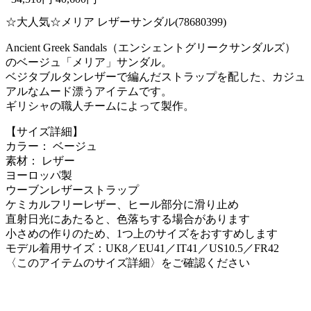
☆大人気☆メリア レザーサンダル(78680399)
Ancient Greek Sandals（エンシェントグリークサンダルズ）
のベージュ「メリア」サンダル。
ベジタブルタンレザーで編んだストラップを配した、カジュ
アルなムード漂うアイテムです。
ギリシャの職人チームによって製作。
【サイズ詳細】
カラー： ベージュ
素材： レザー
ヨーロッパ製
ウーブンレザーストラップ
ケミカルフリーレザー、ヒール部分に滑り止め
直射日光にあたると、色落ちする場合があります
小さめの作りのため、1つ上のサイズをおすすめします
モデル着用サイズ：UK8／EU41／IT41／US10.5／FR42
〈このアイテムのサイズ詳細〉をご確認ください