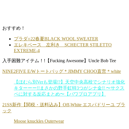
おすすめ！
プラダ○22春夏BLACK WOOL SWEATER
エレキベース 左利き SCHECTER STILETTO
EXTREME-4
入手困難アイテム！!【Fucking Awesome】Uncle Bob Tee
NINE2FIVE E/Wトートバッグ＊JIMMY CHOO直営＊white
【ほむら別Verも登場!?】天空中央高校でシナリオ強化
キターーー!!まさかの野手虹特3つがシナ金!! 〜サクス
ペに対する反応まとめ〜【パワプロアプリ】
21SS新作【関税・送料込み】Off-White エスパドリーユ ブラ
ック
Moose knuckles Outerwear