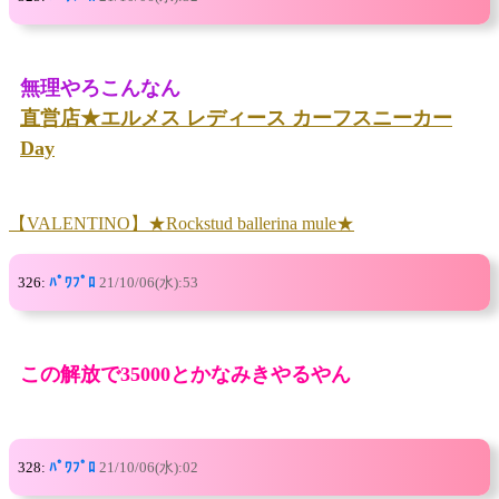
無理やろこんなん
直営店★エルメス レディース カーフスニーカー
Day
【VALENTINO】★Rockstud ballerina mule★
326:
ﾊﾟﾜﾌﾟﾛ
21/10/06(水):53
この解放で35000とかなみきやるやん
328:
ﾊﾟﾜﾌﾟﾛ
21/10/06(水):02