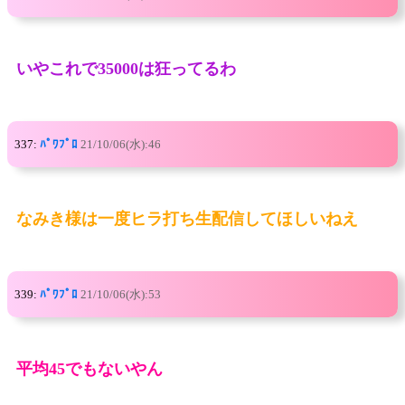
いやこれで35000は狂ってるわ
337:
ﾊﾟﾜﾌﾟﾛ
21/10/06(水):46
なみき様は一度ヒラ打ち生配信してほしいねえ
339:
ﾊﾟﾜﾌﾟﾛ
21/10/06(水):53
平均45でもないやん