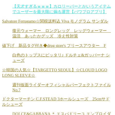
【天才すぎるｗｗｗ】カロリーバーとかいうアイテム
でユーザーを最大限に煽る運営【パワプロアプリ】
Salvatore Ferragamo☆関税送料込 Viva モノグラム サンダル
復元ウォーマー ロングレッグ レッグウォーマー
温活 あったかグッズ 冷え性対策
値下げ 新品タグ付き◆drug store's フリースアウター F
白色のトップスにピッタリ♪ ドルチェ&ガッバーナ シ
ューズ
☆韓国の人気☆【TARGETTO SEOUL】☆CLOUD LOGO
LONG SLEEV.E☆
週刊仮面ライダーオフィシャルパーフェクトファイル
No.7
ドクターマーチン C.F.STEAD 3ホールシューズ 25cmサド
ルシューズ
DOLCE&GABBANA ＊ エスパドリーユ エンブロイダ