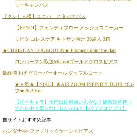
リーキャンバス
【クレしん様】ユニバ スタジオパス
【FENDI】フェンディフロー メッシュスニーカー
リビタ コレスケア キトサン青汁 30袋入 3箱
★CHRISTIAN LOUBOUTIN★ Filomena point-toe flats
ロンハーマン取扱Miansaiゴールドクロスピアス
最終値下げ グローバーオール ダッフルコート
★人気★【NIKE】★AIR ZOOM INFINITY TOUR ゴル
フ★26-29cm
【イベキャラ】土門は結局強いんやな！練習改革持っ
てたら中々腐らないもんかね？【パワプロアプリ】
自サイトおすすめ記事
バンダナ柄×ファブリックヤーン☆ピアス