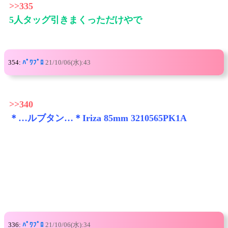
>>335
5人タッグ引きまくっただけやで
354:
ﾊﾟﾜﾌﾟﾛ
21/10/06(水):43
>>340
＊…ルブタン…＊Iriza 85mm 3210565PK1A
336:
ﾊﾟﾜﾌﾟﾛ
21/10/06(水):34