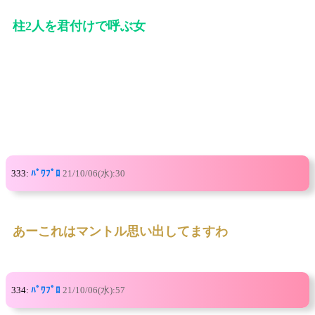
柱2人を君付けで呼ぶ女
333:
ﾊﾟﾜﾌﾟﾛ
21/10/06(水):30
あーこれはマントル思い出してますわ
334:
ﾊﾟﾜﾌﾟﾛ
21/10/06(水):57