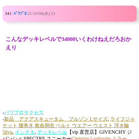
341:
ﾊﾟﾜﾌﾟﾛ
21/10/06(水):23
こんなデッキレベルで34000いくわけねえだろおか
えり
-
パワプロサクセス
-
新品 アクアスキュータム ブルゾン Lサイズ
,
ライフジャ
ケット 腰巻き 救命胴衣 ベルト ウエアー ウエスト 浮き輪
56yu
,
インチキ
,
デッキレベル
【vip 直営店】GIVENCHY ジ
バンシィ SPECTRE スニーカー
Christian Louboutin ミラー