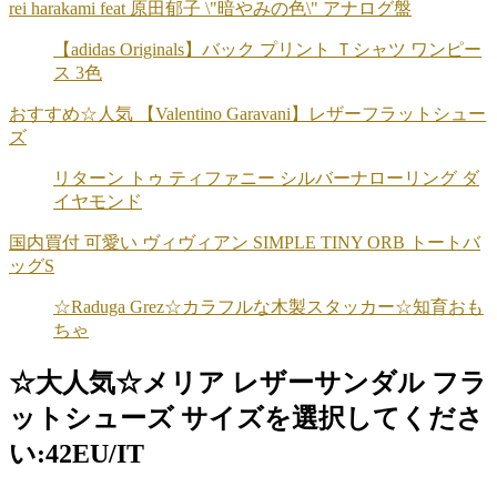
rei harakami feat 原田郁子 \"暗やみの色\" アナログ盤
【adidas Originals】バック プリント Ｔシャツ ワンピー
ス 3色
おすすめ☆人気 【Valentino Garavani】レザーフラットシュー
ズ
リターン トゥ ティファニー シルバーナローリング ダ
イヤモンド
国内買付 可愛い ヴィヴィアン SIMPLE TINY ORB トートバ
ッグS
☆Raduga Grez☆カラフルな木製スタッカー☆知育おも
ちゃ
☆大人気☆メリア レザーサンダル フラ
ットシューズ サイズを選択してくださ
い:42EU/IT