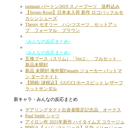
rampant バートン2019 スノーブーツ 送料込み
【Sergio Rossi】日本未入荷 新作 ロゴバックルモ
カシンシューズ
Theory セオリー ハンツスーツ セットアッ
プ フォーマル ブラウン
↑みんなの反応まとめ↑
↑みんなの反応まとめ↑
互換ブース（スリム）「Ver.2」 フルセット
新品未開封
新品 未開封 海外製Figuarts ジョーカー バットマ
ン ダークナイト
【関税/ 諸税込】 GUCCI ホースビット レザーフ
ラットサンダル
新キャラ・みんなの反応まとめ
デアリングタクト出資者限定記念品 オークス
Paul Smith シャツ
アイロン作 2021年新作 ハイタイムズ コラージュ
関税込【メゾンマルジェラ】足袋 メリージェー