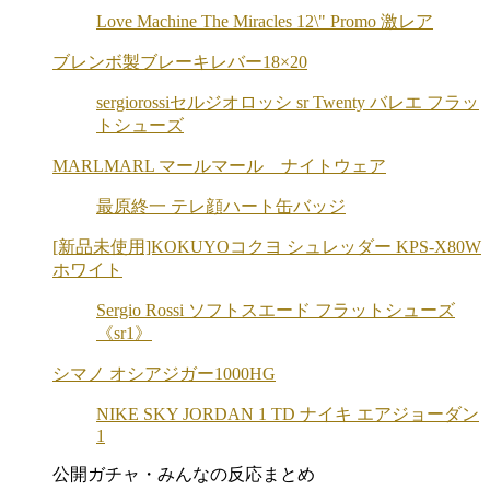
Love Machine The Miracles 12\" Promo 激レア
ブレンボ製ブレーキレバー18×20
sergiorossiセルジオロッシ sr Twenty バレエ フラッ
トシューズ
MARLMARL マールマール ナイトウェア
最原終一 テレ顔ハート缶バッジ
[新品未使用]KOKUYOコクヨ シュレッダー KPS-X80W
ホワイト
Sergio Rossi ソフトスエード フラットシューズ
《sr1》
シマノ オシアジガー1000HG
NIKE SKY JORDAN 1 TD ナイキ エアジョーダン
1
公開ガチャ・みんなの反応まとめ