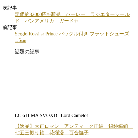
次記事
定価約32000円✨新品 ハーレー ラジエターシール
ド パンアメリカ ガード✨
前記事
Sergio Rossi sr Prince バックル付き フラットシューズ
1.5㎝
話題の記事
LC 611 MA SVOXD | Lord Camelot
【逸品】大正ロマン アンティーク正絹 錦紗縮緬
七五三振り袖 花爛漫 百合撫子