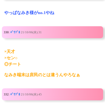
やっぱなみき様がno.1やね
330:
ﾊﾟﾜﾌﾟﾛ
21/10/06(水):31
×天才
×セン○
◎チート
なみき端末は庶民のとは違うんやろなぁ
332:
ﾊﾟﾜﾌﾟﾛ
21/10/06(水):45