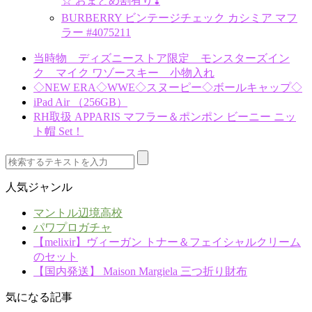
☆ おまとめ割有り❣️
BURBERRY ビンテージチェック カシミア マフ
ラー #4075211
当時物 ディズニーストア限定 モンスターズイン
ク マイク ワゾースキー 小物入れ
◇NEW ERA◇WWE◇スヌーピー◇ボールキャップ◇
iPad Air （256GB）
RH取扱 APPARIS マフラー＆ポンポン ビーニー ニッ
ト帽 Set！
人気ジャンル
マントル辺境高校
パワプロガチャ
【melixir】ヴィーガン トナー＆フェイシャルクリーム
のセット
【国内発送】 Maison Margiela 三つ折り財布
気になる記事