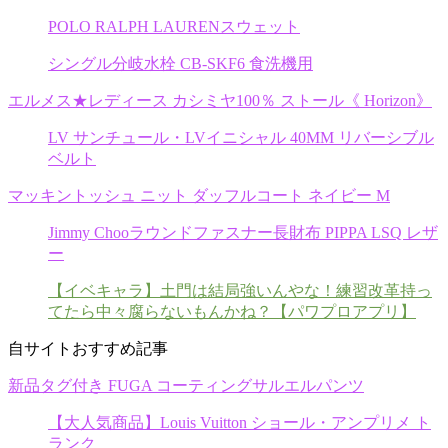
POLO RALPH LAURENスウェット
シングル分岐水栓 CB-SKF6 食洗機用
エルメス★レディース カシミヤ100％ ストール《 Horizon》
LV サンチュール・LVイニシャル 40MM リバーシブル
ベルト
マッキントッシュ ニット ダッフルコート ネイビー M
Jimmy Chooラウンドファスナー長財布 PIPPA LSQ レザ
ー
【イベキャラ】土門は結局強いんやな！練習改革持っ
てたら中々腐らないもんかね？【パワプロアプリ】
自サイトおすすめ記事
新品タグ付き FUGA コーティングサルエルパンツ
【大人気商品】Louis Vuitton ショール・アンプリメ ト
ランク