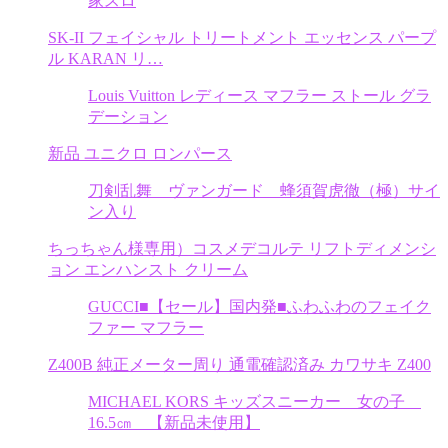
家スロ
SK-II フェイシャル トリートメント エッセンス パープ
ル KARAN リ…
Louis Vuitton レディース マフラー ストール グラ
デーション
新品 ユニクロ ロンパース
刀剣乱舞 ヴァンガード 蜂須賀虎徹（極）サイ
ン入り
ちっちゃん様専用）コスメデコルテ リフトディメンシ
ョン エンハンスト クリーム
GUCCI■【セール】国内発■ふわふわのフェイク
ファー マフラー
Z400B 純正メーター周り 通電確認済み カワサキ Z400
MICHAEL KORS キッズスニーカー 女の子
16.5㎝ 【新品未使用】