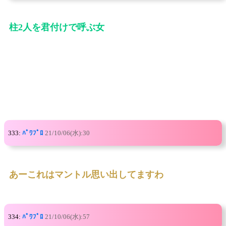
柱2人を君付けで呼ぶ女
333:
ﾊﾟﾜﾌﾟﾛ
21/10/06(水):30
あーこれはマントル思い出してますわ
334:
ﾊﾟﾜﾌﾟﾛ
21/10/06(水):57