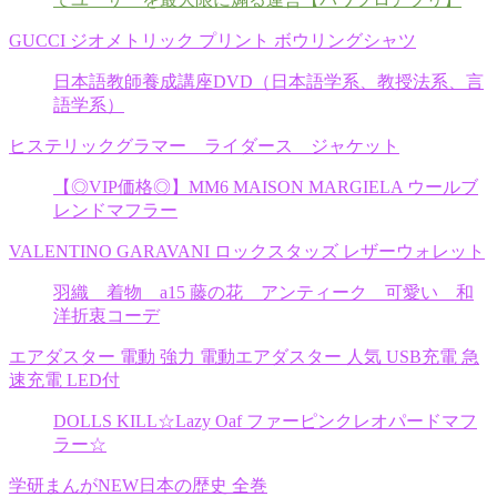
GUCCI ジオメトリック プリント ボウリングシャツ
日本語教師養成講座DVD（日本語学系、教授法系、言
語学系）
ヒステリックグラマー ライダース ジャケット
【◎VIP価格◎】MM6 MAISON MARGIELA ウールブ
レンドマフラー
VALENTINO GARAVANI ロックスタッズ レザーウォレット
羽織 着物 a15 藤の花 アンティーク 可愛い 和
洋折衷コーデ
エアダスター 電動 強力 電動エアダスター 人気 USB充電 急
速充電 LED付
DOLLS KILL☆Lazy Oaf ファーピンクレオパードマフ
ラー☆
学研まんがNEW日本の歴史 全巻