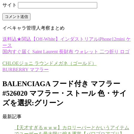
サイト
イベキャラ管理人考察まとめ
送料込★関込【Off-White】インダストリアルiPhone12mini ケ
ース
国内すぐ届く Saint Laurent 長財布 ウォレット 二つ折り ロゴ
CHLOEジョニ ラウンドメガネ（ゴールド）
BURBERRY マフラー
BALENCIAGA フード付き マフラー
#526020 マフラー・ストール 色・サイ
ズを選択:グリーン
最新記事
【天才すぎるｗｗｗ】カロリーバーとかいうアイテム
でユーザーを最大限に煽る運営【パワプロアプリ】