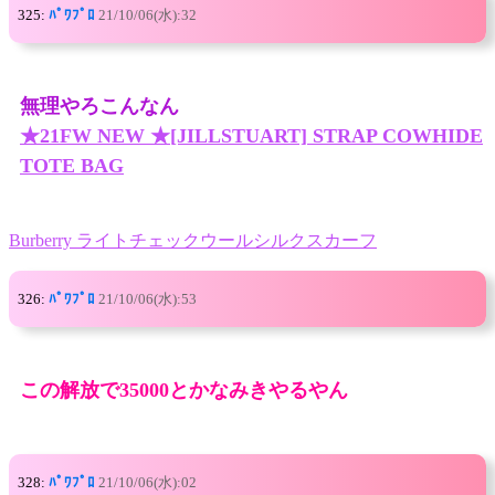
325:
ﾊﾟﾜﾌﾟﾛ
21/10/06(水):32
無理やろこんなん
★21FW NEW ★[JILLSTUART] STRAP COWHIDE
TOTE BAG
Burberry ライトチェックウールシルクスカーフ
326:
ﾊﾟﾜﾌﾟﾛ
21/10/06(水):53
この解放で35000とかなみきやるやん
328:
ﾊﾟﾜﾌﾟﾛ
21/10/06(水):02