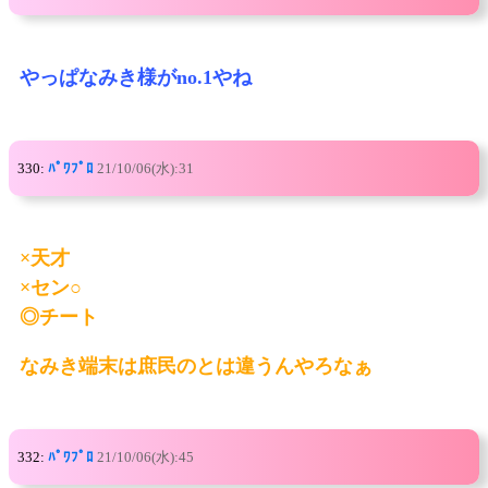
やっぱなみき様がno.1やね
330:
ﾊﾟﾜﾌﾟﾛ
21/10/06(水):31
×天才
×セン○
◎チート
なみき端末は庶民のとは違うんやろなぁ
332:
ﾊﾟﾜﾌﾟﾛ
21/10/06(水):45