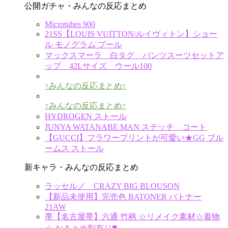
公開ガチャ・みんなの反応まとめ
Microtubes 900
21SS【LOUIS VUITTON/ルイヴィトン】ショー
ル モノグラム プール
マックスマーラ 白タグ パンツスーツセットア
ップ 42Lサイズ ウール100
↑みんなの反応まとめ↑
↑みんなの反応まとめ↑
HYDROGEN ストール
JUNYA WATANABE MAN ステッチ コート
【GUCCI】フラワープリントが可愛い★GG ブル
ームス ストール
新キャラ・みんなの反応まとめ
ラッセルノ CRAZY BIG BLOUSON
【新品未使用】完売色 BATONER バトナー
21AW
帯【名古屋帯】六通 竹柄 ☆リメイク素材☆着物