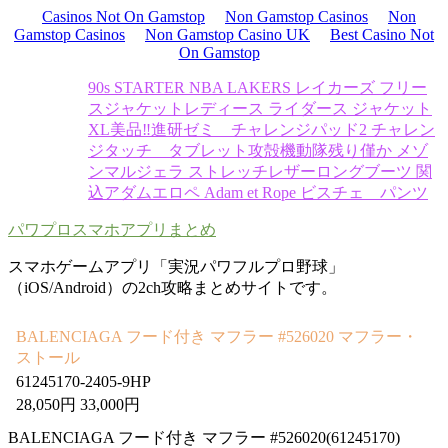
Casinos Not On Gamstop
Non Gamstop Casinos
Non
Gamstop Casinos
Non Gamstop Casino UK
Best Casino Not
On Gamstop
90s STARTER NBA LAKERS レイカーズ フリー
スジャケット
レディース ライダース ジャケット
XL
美品‼️進研ゼミ チャレンジパッド2 チャレン
ジタッチ タブレット
攻殻機動隊
残り僅か メゾ
ンマルジェラ ストレッチレザーロングブーツ 関
込
アダムエロペ Adam et Rope ビスチェ パンツ
パワプロスマホアプリまとめ
スマホゲームアプリ「実況パワフルプロ野球」
（iOS/Android）の2ch攻略まとめサイトです。
BALENCIAGA フード付き マフラー #526020 マフラー・
ストール
61245170-2405-9HP
28,050円 33,000円
BALENCIAGA フード付き マフラー #526020(61245170)