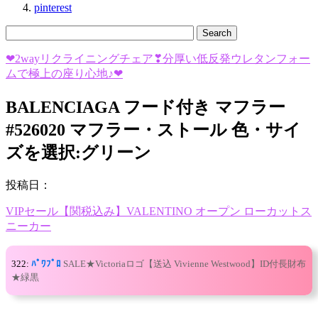
pinterest
❤2wayリクライニングチェア❣分厚い低反発ウレタンフォー
ムで極上の座り心地♪❤
BALENCIAGA フード付き マフラー
#526020 マフラー・ストール 色・サイ
ズを選択:グリーン
投稿日：
VIPセール【関税込み】VALENTINO オープン ローカットス
ニーカー
322:
ﾊﾟﾜﾌﾟﾛ
SALE★Victoriaロゴ【送込 Vivienne Westwood】ID付長財布
★緑黒