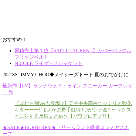
おすすめ！
累積売上第１位【SAINT LAURENT】カバーバックル
ブリッジベルト
NICOLE ライダースジャケット
2021SS JIMMY CHOO◆メイシーズトート 夏のおでかけに
最新作【LV】ランナウェイ・ライン スニーカー カーフレザ
ー 黒
【ほむら別Verも登場!?】天空中央高校でシナリオ強化
キターーー!!まさかの野手虹特3つがシナ金!! 〜サクス
ペに対する反応まとめ〜【パワプロアプリ】
★SALE★BURBERRY★ドリームランド軽量カシミヤスカ
ーフ