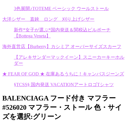
3色展開♪TOTEME ベーシック ウールストール
大洋シザー 直鋏 ロング 刈り上げシザー
新作*女子が選ぶ*国内発送＆関税込ビルポーチ
【Bottega Veneta】
海外直営店【Burberry】カシミア オーバーサイズスカーフ
【アレキサンダーマックイーン】スニーカーキーホル
ダー
★ FEAR OF GOD ★ 在庫あるうちに！キャンバスジーンズ
§TCSS§ 国内発送 VACATIONアートロゴTシャツ
BALENCIAGA フード付き マフラー
#526020 マフラー・ストール 色・サイ
ズを選択:グリーン