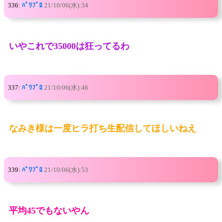
336:
ﾊﾟﾜﾌﾟﾛ
21/10/06(水):34
いやこれで35000は狂ってるわ
337:
ﾊﾟﾜﾌﾟﾛ
21/10/06(水):46
なみき様は一度ヒラ打ち生配信してほしいねえ
339:
ﾊﾟﾜﾌﾟﾛ
21/10/06(水):53
平均45でもないやん