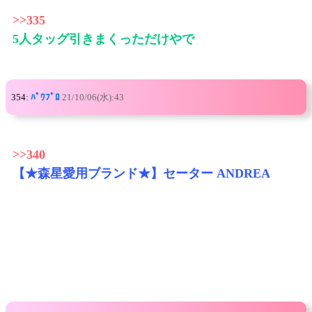
>>335
5人タッグ引きまくっただけやで
354:
ﾊﾟﾜﾌﾟﾛ
21/10/06(水):43
>>340
【★森星愛用ブランド★】セーター ANDREA