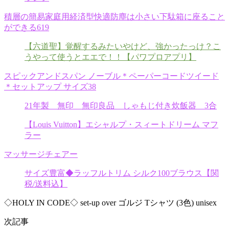
積層の簡易家庭用経済型快適防塵は小さい下駄箱に座ること
ができる619
【六道聖】覚醒するみたいやけど、強かったっけ？こ
うやって使うとエエで！！【パワプロアプリ】
スピックアンドスパン ノーブル＊ペーパーコードツイード
＊セットアップ サイズ38
21年製 無印 無印良品 しゃもじ付き炊飯器 3合
【Louis Vuitton】エシャルプ・スィートドリーム マフ
ラー
マッサージチェアー
サイズ豊富◆ラッフルトリム シルク100ブラウス【関
税/送料込】
◇HOLY IN CODE◇ set-up over ゴルジ Tシャツ (3色) unisex
次記事