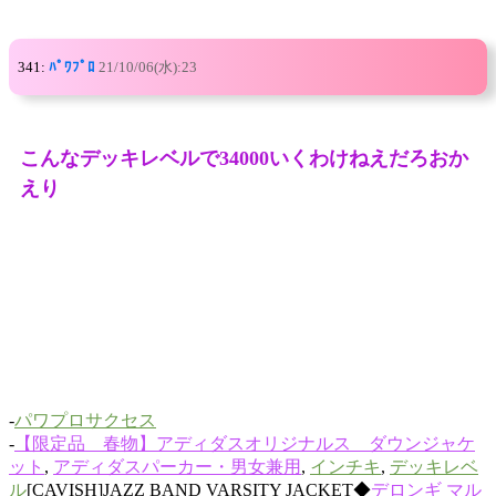
341:
ﾊﾟﾜﾌﾟﾛ
21/10/06(水):23
こんなデッキレベルで34000いくわけねえだろおか
えり
-
パワプロサクセス
-
【限定品 春物】アディダスオリジナルス ダウンジャケ
ット
,
アディダスパーカー・男女兼用
,
インチキ
,
デッキレベ
ル
[CAVISH]JAZZ BAND VARSITY JACKET◆
デロンギ マル