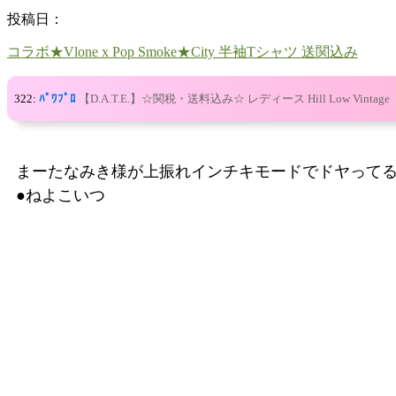
投稿日：
コラボ★Vlone x Pop Smoke★City 半袖Tシャツ 送関込み
322:
ﾊﾟﾜﾌﾟﾛ
【D.A.T.E.】☆関税・送料込み☆ レディース Hill Low Vintage
まーたなみき様が上振れインチキモードでドヤって
●ねよこいつ