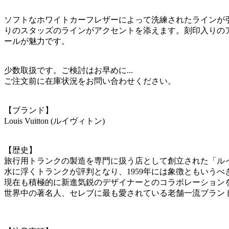
ソフトなホワイトカーフレザーによって洗練されたラインが引
りのスタッズのラインがアクセントを添えます。刻印入りのアイレ
ールが魅力です。
少数取扱です。ご検討はお早めに...
ご注文前に在庫状況をお問い合わせください。
【ブランド】
Louis Vuitton (ルイヴィトン)
【歴史】
旅行用トランクの製造を専門に扱う店として創立された「ル
水に浮くトランクが評判となり、1959年には象徴ともいう
現在も積極的に新進気鋭のデザイナーとのコラボレーション
世界中の著名人、セレブに最も愛されている老舗一流ブラン