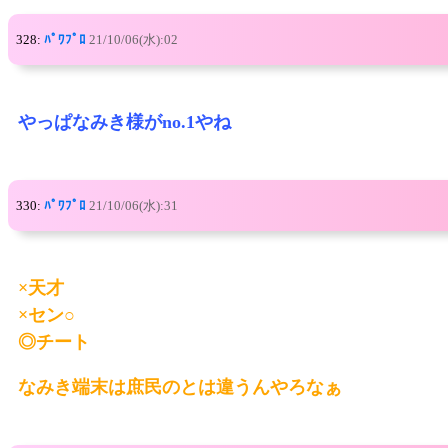
328:
ﾊﾟﾜﾌﾟﾛ
21/10/06(水):02
やっぱなみき様がno.1やね
330:
ﾊﾟﾜﾌﾟﾛ
21/10/06(水):31
×天才
×セン○
◎チート
なみき端末は庶民のとは違うんやろなぁ