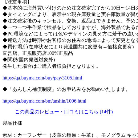
【注意事項】
◆基本的に海外買い付けのため注文確定完了から10日〜14
◆タイミングにより、表示中の現在庫数量と実在庫数量が異
◆注文確定後のキャンセル、交換、返品はできません。予め
◆一つ一つ手作業で検品をしておりますが、海外製品である
◆PC環境などによっては色やデザインの見え方に若干の違い
◆運送方法は時期やお客様のお住みの地域によって変更とな
◆買付場所(在庫状況により発送国共に変更有→価格変更有)
直営店、正規販売店100%正規品
◆関税(国内発送対象外)
発生した場合はご購入者様負担となります。
https://qa.buyma.com/buy/pay/3105.html
◆「あんしん補償制度」のお申込みをお勧めいたします。
https://qa.buyma.com/bm/anshin/1006.html
この商品のレビュー・口コミはこちら (14件)
製品仕様
素材：カーフレザー（皮革の種類：牛革）、モノグラム キャ