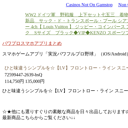
Casinos Not On Gamstop
Non 
WW2 ドイツ軍 野戦服 上下セット
七五三 着物
新品 サック・ド・トランスポール・プール シア
ー 4ch
【 Louis Vuitton 】 ジッピー・コインパー
ク Sサイズ ブラック
◆VIP◆KENZO スポー
パワプロスマホアプリまとめ
スマホゲームアプリ「実況パワフルプロ野球」（iOS/Androi
ひと味違うシンプルを☆【LV】フロントロー・ライン スニ
72599447-2639-bsQ
114,750円 135,000円
ひと味違うシンプルを☆【LV】フロントロー・ライン スニーカー(
☆★他にも選りすぐりの素敵な商品を日々出品しております
最新商品こちらからご覧ください↓↓