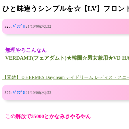
ひと味違うシンプルを☆【LV】フロントロー
325:
ﾊﾟﾜﾌﾟﾛ
21/10/06(水):32
無理やろこんなん
VERDAMT(フェアダムト)★韓国☆男女兼用★VD HARN
【素敵】☆HERMES Daydream デイドリーム レディス・ス
326:
ﾊﾟﾜﾌﾟﾛ
21/10/06(水):53
この解放で35000とかなみきやるやん