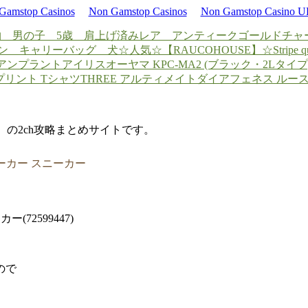
Gamstop Casinos
Non Gamstop Casinos
Non Gamstop Casino 
 男の子 5歳 肩上げ済み
レア アンティークゴールドチャ
ン キャリーバッグ 犬
☆人気☆【RAUCOHOUSE】☆Stripe quiltin
ス アンプラント
アイリスオーヤマ KPC-MA2 (ブラック・2Lタイプ
ツプリント Tシャツ
THREE アルティメイトダイアフェネス ルー
d）の2ch攻略まとめサイトです。
ーカー スニーカー
72599447)
ので