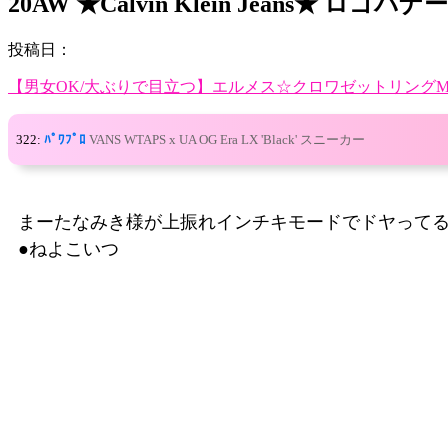
20AW ★Calvin Klein Jean
投稿日：
【男女OK/大ぶりで目立つ】エルメス☆クロワゼットリング
322:
ﾊﾟﾜﾌﾟﾛ
VANS WTAPS x UA OG Era LX 'Black' スニーカー
まーたなみき様が上振れインチキモードでドヤって
●ねよこいつ