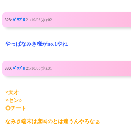
328:
ﾊﾟﾜﾌﾟﾛ
21/10/06(水):02
やっぱなみき様がno.1やね
330:
ﾊﾟﾜﾌﾟﾛ
21/10/06(水):31
×天才
×セン○
◎チート
なみき端末は庶民のとは違うんやろなぁ