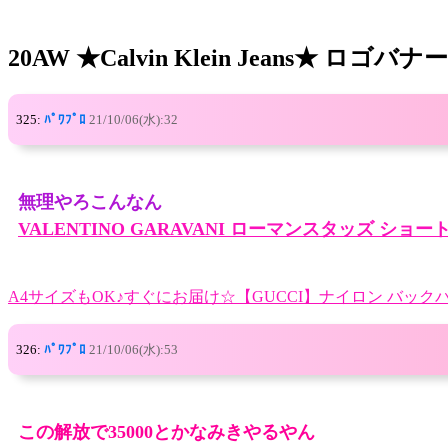
20AW ★Calvin Klein Jean
325:
ﾊﾟﾜﾌﾟﾛ
21/10/06(水):32
無理やろこんなん
VALENTINO GARAVANI ローマンスタッズ ショ
A4サイズもOK♪すぐにお届け☆【GUCCI】ナイロン バック
326:
ﾊﾟﾜﾌﾟﾛ
21/10/06(水):53
この解放で35000とかなみきやるやん