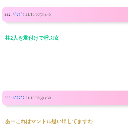
332:
ﾊﾟﾜﾌﾟﾛ
21/10/06(水):45
柱2人を君付けで呼ぶ女
333:
ﾊﾟﾜﾌﾟﾛ
21/10/06(水):30
あーこれはマントル思い出してますわ