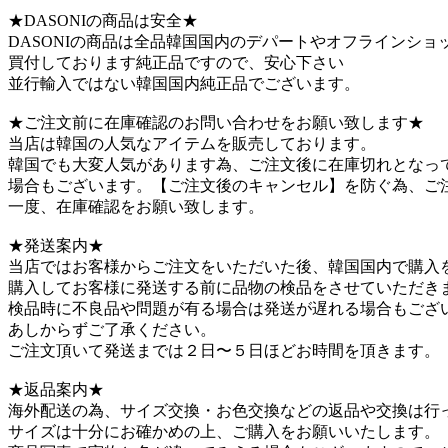
★DASONIの商品は安全★
DASONIの商品は全品韓国国内のデパートやオフラインシ
買付しております純正品ですので、安心下さい
並行輸入ではない韓国国内純正品でございます。
★ご注文前に在庫確認のお問い合わせをお願い致します★
当店は韓国の人気なアイテムを販売しております。
韓国でも大変人気があります為、ご注文後に在庫切れとなっ
場合もございます。【ご注文後のキャンセル】を防ぐ為、ご
一度、在庫確認をお願い致します。
★発送案内★
当店ではお客様からご注文をいただいた後、韓国国内で購入
購入してお客様に発送する前に品物の検品をさせていただき
検品時に不良品や問題が有る場合は発送が遅れる場合もござ
あしからずご了承ください。
ご注文頂いて発送までは２日〜５日ほどお時間を頂きます。
★返品案内★
海外配送の為、サイズ交換・お色交換などの返品や交換は行
サイズは十分にお確かめの上、ご購入をお願いいたします。