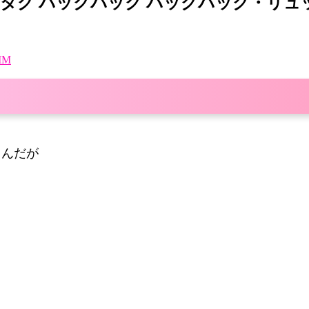
s★ ロゴバナータグ バックパック バックパック
MM
るんだが