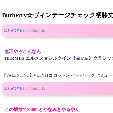
Burberry☆ヴィンテージチェック柄
325:
ﾊﾟﾜﾌﾟﾛ
21/10/06(水):32
無理やろこんなん
HERMES エルメス★シルクイン《Silk'In》クラシッ
【VALENTINO】VLTNロゴ コットン パッチワーク バミュ
326:
ﾊﾟﾜﾌﾟﾛ
21/10/06(水):53
この解放で35000とかなみきやるやん