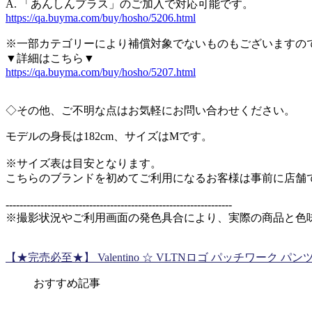
A. 「あんしんプラス」のご加入で対応可能です。
https://qa.buyma.com/buy/hosho/5206.html
※一部カテゴリーにより補償対象でないものもございますの
▼詳細はこちら▼
https://qa.buyma.com/buy/hosho/5207.html
◇その他、ご不明な点はお気軽にお問い合わせください。
モデルの身長は182cm、サイズはMです。
※サイズ表は目安となります。
こちらのブランドを初めてご利用になるお客様は事前に店舗
-----------------------------------------------------------------
※撮影状況やご利用画面の発色具合により、実際の商品と色
【★完売必至★】 Valentino ☆ VLTNロゴ パッチワーク パン
おすすめ記事