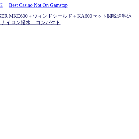
UK
Best Casino Not On Gamstop
ISER MKE600＋ウィンドシールド＋KA600セット
関税送料込
 ナイロン撥水 コンパクト