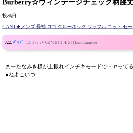
Burberry☆ヴィンテージチェック柄
投稿日：
GANT★メンズ 長袖 ロゴ クルーネック ワッフル ニット セ
322:
ﾊﾟﾜﾌﾟﾛ
LC 373 SV CZ WH [ 3, 4, 5 ] | Lord Camelot
まーたなみき様が上振れインチキモードでドヤって
●ねよこいつ