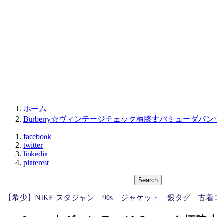
ホーム
Burberry☆ヴィンテージチェック柄膝丈バミューダパン
facebook
twitter
linkedin
pinterest
【希少】NIKE スタジャン 90s ジャケット 銀タグ 古着