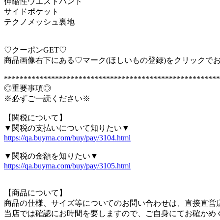
伸縮性ウエストバンド
サイドポケット
テクノメッシュ裏地
♡クーポンGET♡
商品画像右下にある♡マーク(ほしいもの登録)をクリックで
*******************************************************
◎重要事項◎
※必ずご一読ください※
【関税について】
▼関税の支払いについて知りたい▼
https://qa.buyma.com/buy/pay/3104.html
▼関税の金額を知りたい▼
https://qa.buyma.com/buy/pay/3105.html
【商品について】
商品の仕様、サイズ等についてのお問い合わせは、直接直営
当店では確認にお時間を要しますので、ご自身にてお確かめ