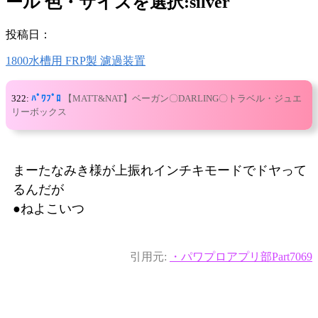
ール 色・サイズを選択:silver
投稿日：
1800水槽用 FRP製 濾過装置
322:
ﾊﾟﾜﾌﾟﾛ
【MATT&NAT】ベーガン〇DARLING〇トラベル・ジュエ
リーボックス
まーたなみき様が上振れインチキモードでドヤって
るんだが
●ねよこいつ
引用元:
・パワプロアプリ部Part7069