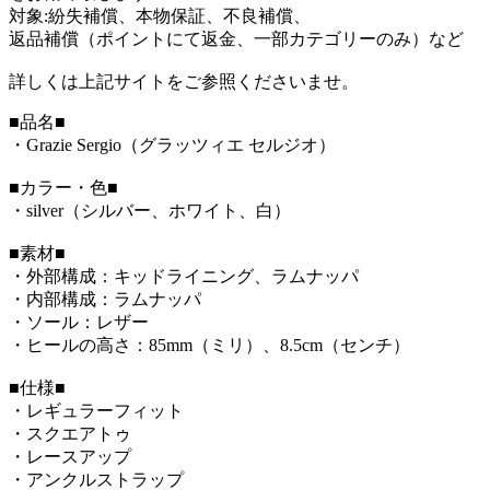
対象:紛失補償、本物保証、不良補償、
返品補償（ポイントにて返金、一部カテゴリーのみ）など
詳しくは上記サイトをご参照くださいませ。
■品名■
・Grazie Sergio（グラッツィエ セルジオ）
■カラー・色■
・silver（シルバー、ホワイト、白）
■素材■
・外部構成：キッドライニング、ラムナッパ
・内部構成：ラムナッパ
・ソール：レザー
・ヒールの高さ：85mm（ミリ）、8.5cm（センチ）
■仕様■
・レギュラーフィット
・スクエアトゥ
・レースアップ
・アンクルストラップ