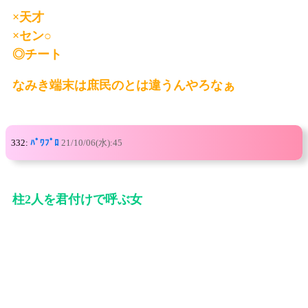
×天才
×セン○
◎チート
なみき端末は庶民のとは違うんやろなぁ
332:
ﾊﾟﾜﾌﾟﾛ
21/10/06(水):45
柱2人を君付けで呼ぶ女