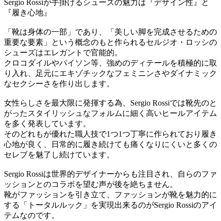
Sergio Rossiが手掛けるシューズの魅力は『デザイン性』と
『履き心地』
「靴は身体の一部」であり、「美しい脚を完成させるための
重要な要素」という概念のもと作られるセルジオ・ロッシの
シューズはエレガントで官能的。
クロコダイルやパイソン等、強めのディテールを積極的に取
り入れ、足元にエキゾチックなフェミニンさやダイナミック
なセクシーさを作り出します。
女性らしさを最大限に発揮する為、Sergio Rossiでは靴先のと
がったスタイリッシュなフォルムに細く高いヒールアイテム
を多く発表しています。
そのどれもが優れた職人技で1つ1つ丁寧に作られており履き
心地が良く、日常的に履き続けても痛くなりにくいと多くの
セレブを魅了し続けています。
Sergio Rossiは世界的デザイナーからも注目され、自らのファ
ッションとのコラボを望む声が後を絶ちません。
靴がファッションを引き立て、ファッションが靴を魅力的に
する「トータルルック」を実現出来るのがSergio Rossiのアイ
テムなのです。