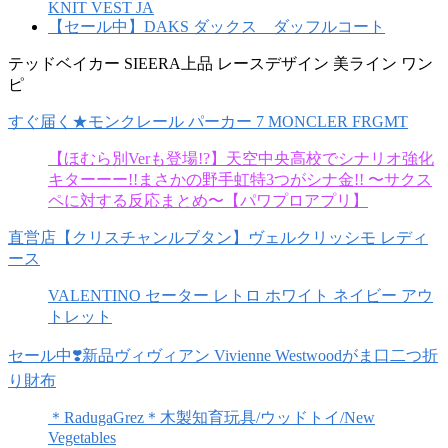
KNIT VEST JA
【セール中】DAKS ダックス ダッフルコート
テッドベイカー SIEERA上品 レースデザイン 美ライン ワン
ピ
すぐ届く★モンクレール パーカー 7 MONCLER FRGMT
【ほむら別Verも登場!?】天空中央高校でシナリオ強化
キターーー!!まさかの野手虹特3つがシナ金!! 〜サクス
ペに対する反応まとめ〜【パワプロアプリ】
直営店【クリスチャンルブタン】ヴェルクリッシモ レディ
ース
VALENTINO セーター レトロ ホワイト ネイビー アウ
トレット
セール中❣️新品ヴィヴィアン Vivienne Westwoodがま口二つ折
り財布
＊RadugaGrez＊木製知育玩具/ウッドトイ/New
Vegetables