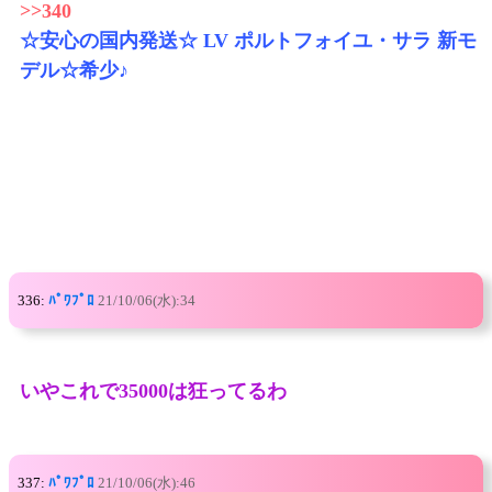
>>340
☆安心の国内発送☆ LV ポルトフォイユ・サラ 新モ
デル☆希少♪
336:
ﾊﾟﾜﾌﾟﾛ
21/10/06(水):34
いやこれで35000は狂ってるわ
337:
ﾊﾟﾜﾌﾟﾛ
21/10/06(水):46