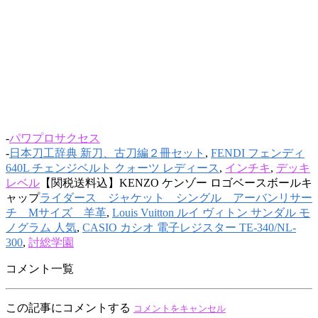
-
パワプロサクセス
-
日本刀工辞典 新刀、古刀編２冊セット
,
FENDI フェンディ
640L チェンジベルト クォーツ レディース
,
インチキ
,
デッキ
レベル
【関税送料込】KENZO ケンゾー ロゴベースボールキ
ャップ
ライダース ジャケット シングル アーバンリサー
チ Mサイズ 羊革
,
Louis Vuitton ルイ ヴィトン サンダル モ
ノグラム 人気
,
CASIO カシオ 電子レジスター TE-340/NL-
300
,
討総学園
コメント一覧
この記事にコメントする
コメントをキャンセル