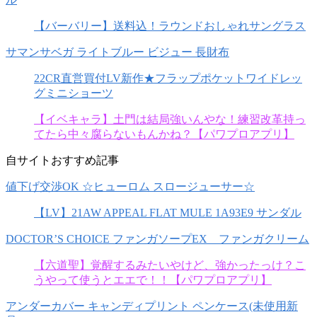
【バーバリー】送料込！ラウンドおしゃれサングラス
サマンサベガ ライトブルー ビジュー 長財布
22CR直営買付LV新作★フラップポケットワイドレッ
グミニショーツ
【イベキャラ】土門は結局強いんやな！練習改革持っ
てたら中々腐らないもんかね？【パワプロアプリ】
自サイトおすすめ記事
値下げ交渉OK ☆ヒューロム スロージューサー☆
【LV】21AW APPEAL FLAT MULE 1A93E9 サンダル
DOCTOR’S CHOICE ファンガソープEX ファンガクリーム
【六道聖】覚醒するみたいやけど、強かったっけ？こ
うやって使うとエエで！！【パワプロアプリ】
アンダーカバー キャンディプリント ペンケース(未使用新