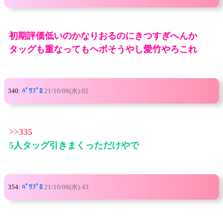
初期評価低いのかなりおるのにきつすぎへんか
タッグも重なってもヘボそうやし愛竹やろこれ
340:
ﾊﾟﾜﾌﾟﾛ
21/10/06(水):02
>>335
5人タッグ引きまくっただけやで
354:
ﾊﾟﾜﾌﾟﾛ
21/10/06(水):43