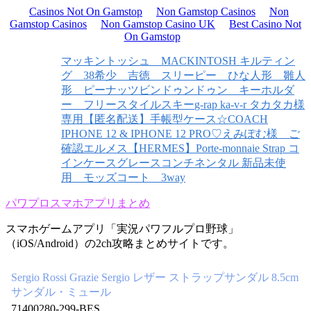
Casinos Not On Gamstop
Non Gamstop Casinos
Non
Gamstop Casinos
Non Gamstop Casino UK
Best Casino Not
On Gamstop
マッキントッシュ MACKINTOSH キルティン
グ 38
希少 吉徳 スリーピー ひな人形 雛人
形 ピーナッツ
ビンドゥンドゥン キーホルダ
ー フリースタイルスキー
g-rap ka-v-r タカタカ様
専用
【匿名配送】手帳型ケース☆COACH
IPHONE 12 & IPHONE 12 PRO
♡えみぽむ様 ご
確認
エルメス【HERMES】Porte-monnaie Strap コ
インケース
グレースコンチネンタル 新品未使
用 モッズコート 3way
パワプロスマホアプリまとめ
スマホゲームアプリ「実況パワフルプロ野球」
（iOS/Android）の2ch攻略まとめサイトです。
Sergio Rossi Grazie Sergio レザー ストラップサンダル 8.5cm
サンダル・ミュール
71400280-299-BES