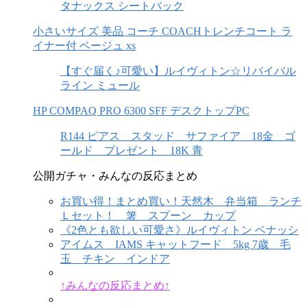
タナックス シートバック
小さいサイズ 美品 コーチ COACHトレンチコート ラ
イナー付 ベージュ xs
【すぐ届く♪可愛い】ルイヴィトン☆リバイバル
ライン ミュール
HP COMPAQ PRO 6300 SFF デスクトップPC
R144 ピアス スタッド サファイア 18金 ゴ
ールド プレゼント 18K 青
公開ガチャ・みんなの反応まとめ
お買い得！まとめ買い！天然木 弁当箱 ランチ
Ｌセット！ 箸 スプーン カップ
《2色とも欲しい可愛さ》ルイヴィトン ベナッシ
アイムス IAMS キャットフード 5kg 7歳 毛
玉 チキン インドア
↑みんなの反応まとめ↑