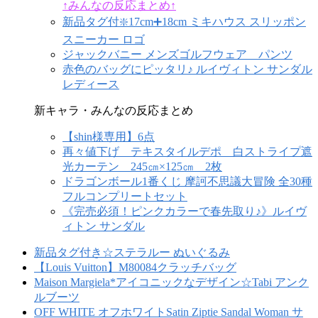
↑みんなの反応まとめ↑
新品タグ付❇️17cm➕18cm ミキハウス スリッポン
スニーカー ロゴ
ジャックバニー メンズゴルフウェア パンツ
赤色のバッグにピッタリ♪ ルイヴィトン サンダル
レディース
新キャラ・みんなの反応まとめ
【shin様専用】6点
再々値下げ テキスタイルデポ 白ストライプ遮
光カーテン 245㎝×125㎝ 2枚
ドラゴンボール1番くじ 摩訶不思議大冒険 全30種
フルコンプリートセット
《完売必須！ピンクカラーで春先取り♪》ルイヴ
ィトン サンダル
新品タグ付き☆ステラルー ぬいぐるみ
【Louis Vuitton】M80084クラッチバッグ
Maison Margiela*アイコニックなデザイン☆Tabi アンク
ルブーツ
OFF WHITE オフホワイトSatin Ziptie Sandal Woman サ