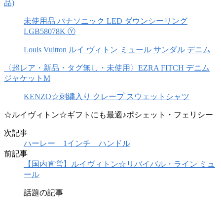
品)
未使用品 パナソニック LED ダウンシーリング
LGB58078K Ⓨ
Louis Vuitton ルイ ヴィトン ミュール サンダル デニム
〈超レア・新品・タグ無し・未使用〉EZRA FITCH デニム
ジャケットM
KENZO☆刺繍入り クレープ スウェットシャツ
☆ルイヴィトン☆ギフトにも最適♪ポシェット・フェリシー
次記事
ハーレー 1インチ ハンドル
前記事
【国内直営】ルイヴィトン☆リバイバル・ライン ミュ
ール
話題の記事