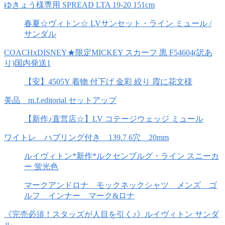
ゆきょう様専用 SPREAD LTA 19-20 151cm
春夏☆ヴィトン☆ LVサンセット・ライン ミュール /
サンダル
COACHxDISNEY★限定MICKEY スカーフ 黒 F54604(訳あ
り)国内発送1
【安】4505Y 着物 付下げ 金彩 絞り 霞に花文様
美品 m.f.editorial セットアップ
【新作♪直営店☆】LV コテージウェッジ ミュール
ワイトレ ハブリング付き 139.7 6穴 20mm
ルイヴィトン*新作*ルクセンブルグ・ライン スニーカ
ー 蛍光色
マークアンドロナ モックネックシャツ メンズ ゴ
ルフ インナー マーク&ロナ
《完売必須！スタッズが人目を引く♪》ルイヴィトン サンダ
ル