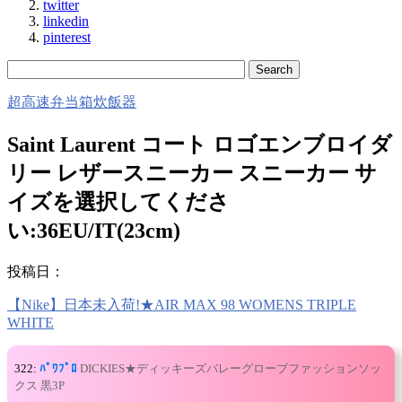
twitter
linkedin
pinterest
超高速弁当箱炊飯器
Saint Laurent コート ロゴエンブロイダ
リー レザースニーカー スニーカー サ
イズを選択してくださ
い:36EU/IT(23cm)
投稿日：
【Nike】日本未入荷!★AIR MAX 98 WOMENS TRIPLE
WHITE
322:
ﾊﾟﾜﾌﾟﾛ
DICKIES★ディッキーズバレーグローブファッションソッ
クス 黒3P