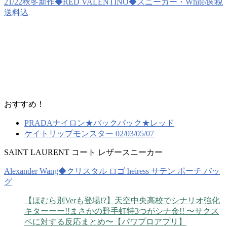
21/22秋冬新作◆RED VALENTINO◆スニーカー・White/関税
送料込
おすすめ！
PRADAナイロン★バックパック★レッド
ケイトリップモンスター 02/03/05/07
SAINT LAURENT コート レザースニーカー
Alexander Wang◆クリスタル ロゴ heiress サテン ポーチ バッ
グ
【ほむら別Verも登場!?】天空中央高校でシナリオ強化
キターーー!!まさかの野手虹特3つがシナ金!! 〜サクス
ペに対する反応まとめ〜【パワプロアプリ】