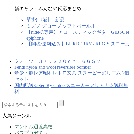
新キャラ・みんなの反応まとめ
壁掛け時計 新品
ミズノ グローブ ソフトボール用
【hide様専用】アコースティックギターGIBSON
epiphone
【関税/送料込み】BURBERRY / REGIS スニーカ
ー
クォーツ ３７．２２０ｃｔ ＧＧＳソ
Fendi nylon and wool reversible bomber
希少・超レア昭和レトロ文具 スヌーピー消しゴム 2個
セット
国内配送☆See By Chloe スニーカーアリアナ☆送料無
料
人気ジャンル
マントル辺境高校
パワプロガチャ