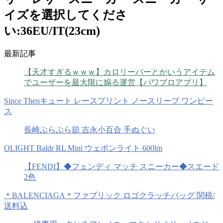
イズを選択してくださ
い:36EU/IT(23cm)
最新記事
【天才すぎるｗｗｗ】カロリーバーとかいうアイテム
でユーザーを最大限に煽る運営【パワプロアプリ】
Since Thenキュート レースプリント ノースリーブ ワンピー
ス
長崎ぶらぶら節 吉永小百合 手ぬぐい
OLIGHT Baldr RL Mini ウェポンライト 600lm
【FENDI】◆フェンディ マッチ スニーカー◆スエード
2色
＊BALENCIAGA＊ファブリック ロゴクラッチバッグ 関税/
送料込