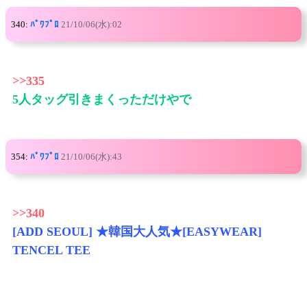
340:
ﾊﾟﾜﾌﾟﾛ
21/10/06(水):02
>>335
5人タッグ引きまくっただけやで
354:
ﾊﾟﾜﾌﾟﾛ
21/10/06(水):43
>>340
[ADD SEOUL] ★韓国大人気★[EASYWEAR]
TENCEL TEE