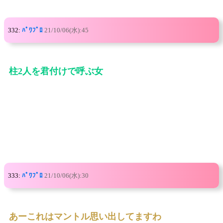
332:
ﾊﾟﾜﾌﾟﾛ
21/10/06(水):45
柱2人を君付けで呼ぶ女
333:
ﾊﾟﾜﾌﾟﾛ
21/10/06(水):30
あーこれはマントル思い出してますわ