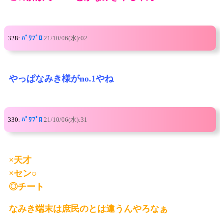
328:
ﾊﾟﾜﾌﾟﾛ
21/10/06(水):02
やっぱなみき様がno.1やね
330:
ﾊﾟﾜﾌﾟﾛ
21/10/06(水):31
×天才
×セン○
◎チート
なみき端末は庶民のとは違うんやろなぁ