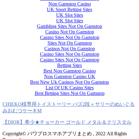
Non Gamstop Casino
UK Sport Betting Sites
UK Slot Sites
UK Slot Sites
Gambling Sites Not On Gamstop
Casino Not On Gamstop
Casino Sites Not On Gamstop
Sites Not On Gamstop
Casinos Not On Gamstop
Casino Sites Not On Gamstop
Casino Sites Not On Gamstop
Betting Sites
Best Non Gamstop Casino
Non Gamstop Casino UK
Best New Uk Casinos Not On Gamstop
List Of UK Casino Sites
Best Betting Sites Not On Gamstop
CHIEKO様専用トイストーリー バズ2段＋サリーのぬいぐる
みおむつケーキM
【DIOR】希少★チョーカー ゴールド メタル＆クリスタル
Copyright© パワプロスマホアプリまとめ , 2022 All Rights