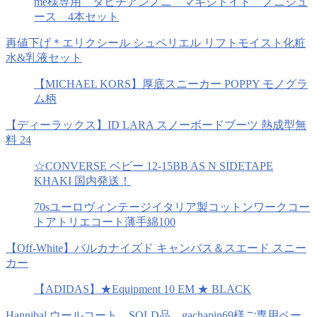
me様専用 タヒチアンノニ マキシドイド ノニジュ
ース 4本セット
再値下げ＊エリクシール シュペリエル リフトモイスト化粧
水&乳液セット
【MICHAEL KORS】厚底スニーカー POPPY モノグラ
ム柄
【ディーラックス】ID LARA スノーボードブーツ 熱成型無
料 24
☆CONVERSE ベビー 12-15BB AS N SIDETAPE
KHAKI 国内発送！
70sユーロヴィンテージイタリア製コットンワークコー
トアトリエコート薄手綿100
【Off-White】バルカナイズド キャンバス＆スエード スニー
カー
【ADIDAS】★Equipment 10 EM ★ BLACK
Hannibal ウールコート SOLD品 gachapin69様ご専用ペー