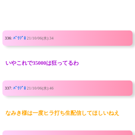
336:
ﾊﾟﾜﾌﾟﾛ
21/10/06(水):34
いやこれで35000は狂ってるわ
337:
ﾊﾟﾜﾌﾟﾛ
21/10/06(水):46
なみき様は一度ヒラ打ち生配信してほしいねえ