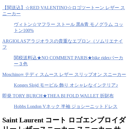
【関送込】☆RED VALENTINO☆ロゴツートーン レザー ス
ニーカー
ヴィトン☆マフラー ストール 黒&青 モノグラム コッ
トン100%
ARGIOLASアラジオラスの貴重なエプロン（ソムリエナイ
フ
関税送料込★NO COMMENT PARIS★bike riderパーカ
ー３色
Moschino∞ テディ スムース レザー スリップオン スニーカー
Konges Slojd モービル 飾り オシャレなインテリア♪
即発 TORY BURCH★THEA BI FOLD WALLET 折財布
Hobbs London Vネック 半袖 ジョシーニットドレス
Saint Laurent コート ロゴエンブロイダ