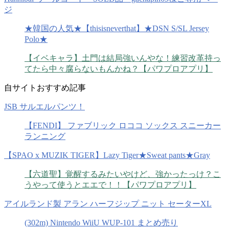
ジ
★韓国の人気★【thisisneverthat】★DSN S/SL Jersey
Polo★
【イベキャラ】土門は結局強いんやな！練習改革持っ
てたら中々腐らないもんかね？【パワプロアプリ】
自サイトおすすめ記事
JSB サルエルパンツ！
【FENDI】 ファブリック ロココ ソックス スニーカー
ランニング
【SPAO x MUZIK TIGER】Lazy Tiger★Sweat pants★Gray
【六道聖】覚醒するみたいやけど、強かったっけ？こ
うやって使うとエエで！！【パワプロアプリ】
アイルランド製 アラン ハーフジップ ニット セーターXL
(302m) Nintendo WiiU WUP-101 まとめ売り