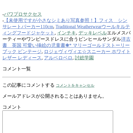
-
パワプロサクセス
-
【未使用ですが小さなシミあり写真参照！】フィス シン
サレートパーカー110cm
,
Traditional Weatherwearウールキルテ
ィングフードジャケット
,
インチキ
,
デッキレベル
エルメスパ
ーティーやワンピースドレスに合うピンヒールサンダル
洋古
書 英国 可愛い挿絵の児童書❃* マリーゴールドストーリー
ブック ビンテージ
,
ロジェヴィヴィエ☆スニーカー ホワイト
レザー レディース
,
アルベロベロ
,
討総学園
コメント一覧
この記事にコメントする
コメントをキャンセル
メールアドレスが公開されることはありません。
コメント