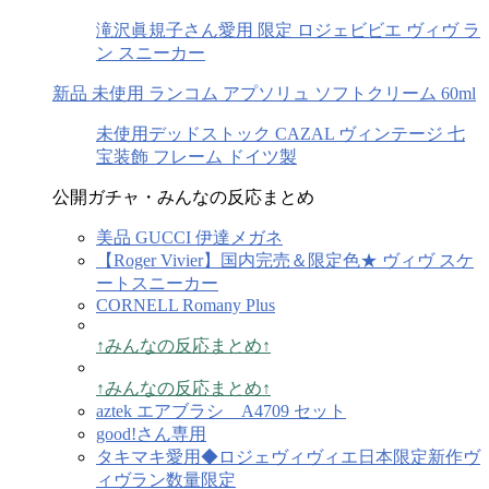
滝沢眞規子さん愛用 限定 ロジェビビエ ヴィヴ ラ
ン スニーカー
新品 未使用 ランコム アプソリュ ソフトクリーム 60ml
未使用デッドストック CAZAL ヴィンテージ 七
宝装飾 フレーム ドイツ製
公開ガチャ・みんなの反応まとめ
美品 GUCCI 伊達メガネ
【Roger Vivier】国内完売＆限定色★ ヴィヴ スケ
ートスニーカー
CORNELL Romany Plus
↑みんなの反応まとめ↑
↑みんなの反応まとめ↑
aztek エアブラシ A4709 セット
good!さん専用
タキマキ愛用◆ロジェヴィヴィエ日本限定新作ヴ
ィヴラン数量限定