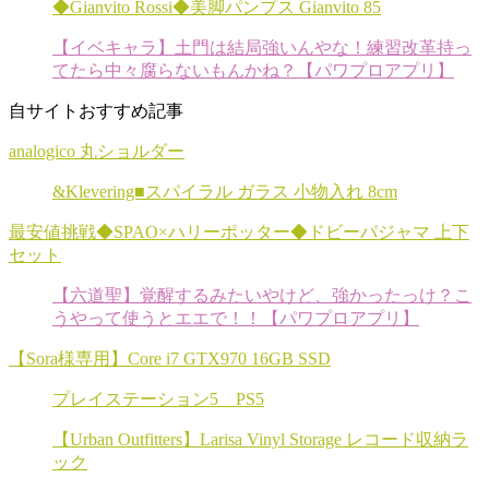
◆Gianvito Rossi◆美脚パンプス Gianvito 85
【イベキャラ】土門は結局強いんやな！練習改革持っ
てたら中々腐らないもんかね？【パワプロアプリ】
自サイトおすすめ記事
analogico 丸ショルダー
&Klevering■スパイラル ガラス 小物入れ 8cm
最安値挑戦◆SPAO×ハリーポッター◆ドビーパジャマ 上下
セット
【六道聖】覚醒するみたいやけど、強かったっけ？こ
うやって使うとエエで！！【パワプロアプリ】
【Sora様専用】Core i7 GTX970 16GB SSD
プレイステーション5 PS5
【Urban Outfitters】Larisa Vinyl Storage レコード収納ラ
ック