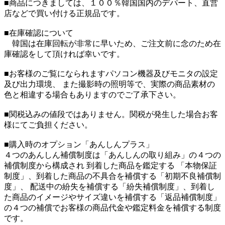
■商品につきましては、１００％韓国国内のデパート、直営
店などで買い付ける正規品です。
■在庫確認について
韓国は在庫回転が非常に早いため、ご注文前に念のため在
庫確認をして頂ければ幸いです。
■お客様のご覧になられますパソコン機器及びモニタの設定
及び出力環境、 また撮影時の照明等で、実際の商品素材の
色と相違する場合もありますのでご了承下さい。
■関税込みの値段ではありません。関税が発生した場合お客
様にてご負担ください。
■購入時のオプション「あんしんプラス」
４つのあんしん補償制度は「あんしんの取り組み」の４つの
補償制度から構成され 到着した商品を鑑定する 「本物保証
制度」、到着した商品の不具合を補償する「初期不良補償制
度」、 配送中の紛失を補償する「紛失補償制度」、到着し
た商品のイメージやサイズ違いを補償する「返品補償制度」
の４つの補償でお客様の商品代金や鑑定料金を補償する制度
です。