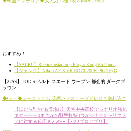
★韓国インテリア★大人気！棚 2段 800size 2color
おすすめ！
【SALE!!】Reebok nstapump Fury x Kung Fu Panda
【ジャンク】Nikon AF-S VR ED70-200F2.8G(IF) G
【22SS】TOD'S ベルト スエード ウーブン 都会的 ダークブ
ラウン
◆Coast◆レーストリム 花柄パフスリーブドレス＊送料込＊
【ほむら別Verも登場!?】天空中央高校でシナリオ強化
キターーー!!まさかの野手虹特3つがシナ金!! 〜サクス
ペに対する反応まとめ〜【パワプロアプリ】