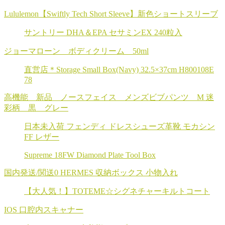
Lululemon【Swiftly Tech Short Sleeve】新色ショートスリーブ
サントリー DHA＆EPA セサミンEX 240粒入
ジョーマローン ボディクリーム 50ml
直営店＊Storage Small Box(Navy) 32.5×37cm H800108E
78
高機能 新品 ノースフェイス メンズビブパンツ M 迷
彩柄 黒 グレー
日本未入荷 フェンディ ドレスシューズ革靴 モカシン
FF レザー
Supreme 18FW Diamond Plate Tool Box
国内発送/関送0 HERMES 収納ボックス 小物入れ
【大人気！】TOTEME☆シグネチャーキルトコート
IOS 口腔内スキャナー