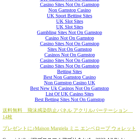
Casino Sites Not On Gamstop
Non Gamstop Casino
UK Sport Betting Sites
UK Slot Sites
UK Slot Sites
Gambling Sites Not On Gamstop
Casino Not On Gamstop
Casino Sites Not On Gamstop
Sites Not On Gamstop
Casinos Not On Gamstop
Casino Sites Not On Gamstop
Casino Sites Not On Gamstop
Betting Sites
Best Non Gamstop Casino
Non Gamstop Casino UK
Best New Uk Casinos Not On Gamstop
List Of UK Casino Sites
Best Betting Sites Not On Gamstop
送料無料 飛沫感染防止パネル アクリルパーテーション
14枚
プレゼントに♪Maison Margiela ミニ エンベロープ ウォレット