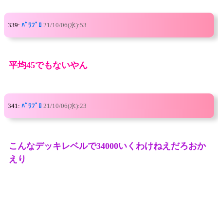
339:
ﾊﾟﾜﾌﾟﾛ
21/10/06(水):53
平均45でもないやん
341:
ﾊﾟﾜﾌﾟﾛ
21/10/06(水):23
こんなデッキレベルで34000いくわけねえだろおか
えり