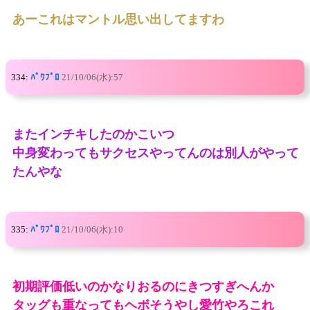
あーこれはマントル思い出してますわ
334:
ﾊﾟﾜﾌﾟﾛ
21/10/06(水):57
またインチキしたのかこいつ
中身変わってもサクセスやってんのは別人がやって
たんやな
335:
ﾊﾟﾜﾌﾟﾛ
21/10/06(水):10
初期評価低いのかなりおるのにきつすぎへんか
タッグも重なってもヘボそうやし愛竹やろこれ