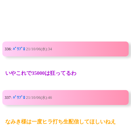
336:
ﾊﾟﾜﾌﾟﾛ
21/10/06(水):34
いやこれで35000は狂ってるわ
337:
ﾊﾟﾜﾌﾟﾛ
21/10/06(水):46
なみき様は一度ヒラ打ち生配信してほしいねえ