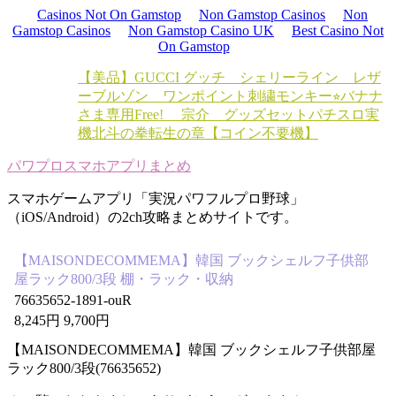
Casinos Not On Gamstop
Non Gamstop Casinos
Non
Gamstop Casinos
Non Gamstop Casino UK
Best Casino Not
On Gamstop
【美品】GUCCI グッチ シェリーライン レザ
ーブルゾン ワンポイント刺繍
モンキー⭐︎バナナ
さま専用
Free! 宗介 グッズセット
パチスロ実
機北斗の拳転生の章【コイン不要機】
パワプロスマホアプリまとめ
スマホゲームアプリ「実況パワフルプロ野球」
（iOS/Android）の2ch攻略まとめサイトです。
【MAISONDECOMMEMA】韓国 ブックシェルフ子供部
屋ラック800/3段 棚・ラック・収納
76635652-1891-ouR
8,245円 9,700円
【MAISONDECOMMEMA】韓国 ブックシェルフ子供部屋
ラック800/3段(76635652)