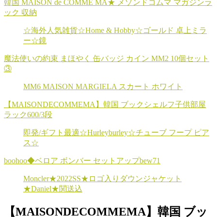
韓国 MAISON de COMME MA★ メゾンドコムマ マガジンラ
ック 収納
☆海外人気雑貨☆Home & Hobby☆ゴールド 卓上ミラ
ー☆鏡
魔法使いの約束 まほやく 缶バッジ カイン MM2 10個セット
③
MM6 MAISON MARGIELA スカート ホワイト
【MAISONDECOMMEMA】韓国 ブックシェルフ子供部屋
ラック600/3段
即発/ギフト最適☆Hurleyburley☆チューブ フープ ピア
ス☆
boohoo◆ベロア ボンバー セットアップbew71
Moncler★2022SS★ロゴ入りダウンジャケット
★Daniel★関送込
【MAISONDECOMMEMA】韓国 ブッ