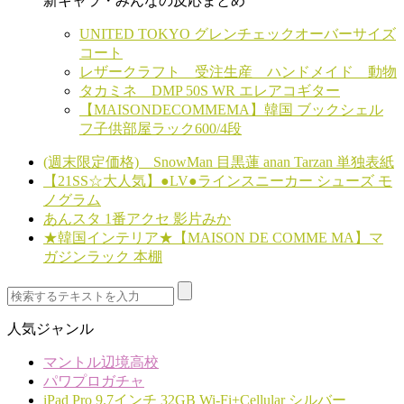
新キャラ・みんなの反応まとめ
UNITED TOKYO グレンチェックオーバーサイズ
コート
レザークラフト 受注生産 ハンドメイド 動物
タカミネ DMP 50S WR エレアコギター
【MAISONDECOMMEMA】韓国 ブックシェル
フ子供部屋ラック600/4段
(週末限定価格) SnowMan 目黒蓮 anan Tarzan 単独表紙
【21SS☆大人気】●LV●ラインスニーカー シューズ モ
ノグラム
あんスタ 1番アクセ 影片みか
★韓国インテリア★【MAISON DE COMME MA】マ
ガジンラック 本棚
人気ジャンル
マントル辺境高校
パワプロガチャ
iPad Pro 9.7インチ 32GB Wi-Fi+Cellular シルバー