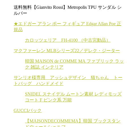
送料無料【Gianvito Rossi】Metropolis TPU サンダル シ
ルバー
★エドガー アラン ポー フィギュア Edgar Allan Poe 正
規品
カロッツェリア FH-4100 （中古完動品）
マクファーレン MLBシリーズ22／デレク・ジーター
韓国 MAISON de COMME MA ファブリック ラッ
ク 雑誌 インテリア
サンリオ様専用 アッシュデザイン 猫ちゃん トー
トバッグ ハンドメイド
SNIDEL スナイデル ムートン素材 レディモッズ
コート F ピンク系 万能
GUCCIバック
【MAISONDECOMMEMA】韓国 ブックスタン
ドウォールシェルフ