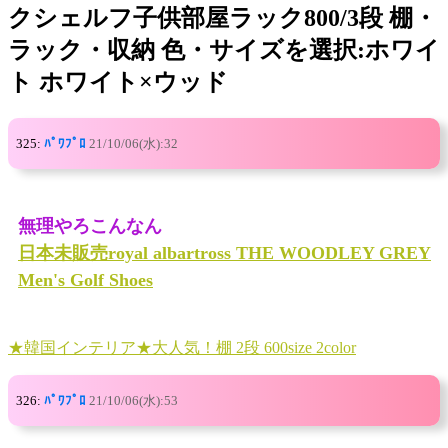
クシェルフ子供部屋ラック800/3段 棚・
ラック・収納 色・サイズを選択:ホワイ
ト ホワイト×ウッド
325:
ﾊﾟﾜﾌﾟﾛ
21/10/06(水):32
無理やろこんなん
日本未販売royal albartross THE WOODLEY GREY
Men's Golf Shoes
★韓国インテリア★大人気！棚 2段 600size 2color
326:
ﾊﾟﾜﾌﾟﾛ
21/10/06(水):53