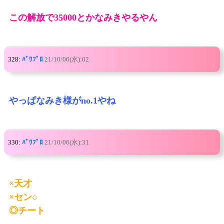
この解放で35000とかなみきやるやん
328:
ﾊﾟﾜﾌﾟﾛ
21/10/06(水):02
やっぱなみき様がno.1やね
330:
ﾊﾟﾜﾌﾟﾛ
21/10/06(水):31
×天才
×セン○
◎チート