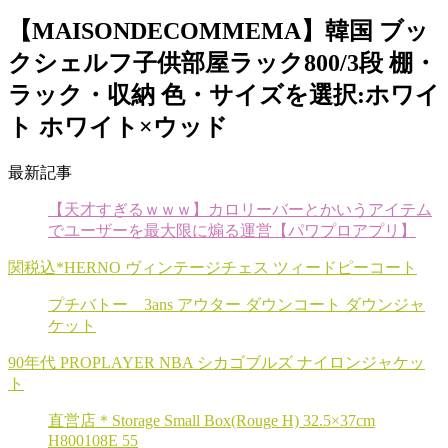
【MAISONDECOMMEMA】韓国 ブッ
クシェルフ子供部屋ラック800/3段 棚・
ラック・収納 色・サイズを選択:ホワイ
ト ホワイト×ウッド
最新記事
【天才すぎるｗｗｗ】カロリーバーとかいうアイテム
でユーザーを最大限に煽る運営【パワプロアプリ】
関税込*HERNO ヴィンテージチェス ツィードピーコート
プチバトー 3ans アウター ダウンコート ダウンジャ
ケット
90年代 PROPLAYER NBA シカゴブルズ ナイロンジャケッ
ト
直営店＊Storage Small Box(Rouge H) 32.5×37cm
H800108E 55