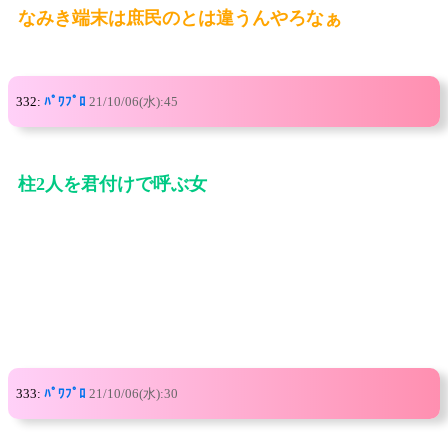
なみき端末は庶民のとは違うんやろなぁ
332:
ﾊﾟﾜﾌﾟﾛ
21/10/06(水):45
柱2人を君付けで呼ぶ女
333:
ﾊﾟﾜﾌﾟﾛ
21/10/06(水):30