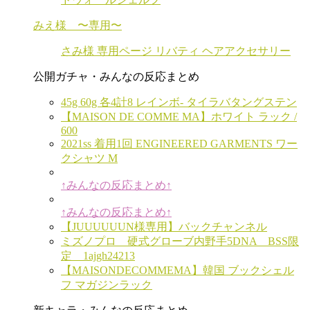
みえ様 〜専用〜
さみ様 専用ページ リバティ ヘアアクセサリー
公開ガチャ・みんなの反応まとめ
45g 60g 各4計8 レインボ- タイラバタングステン
【MAISON DE COMME MA】ホワイト ラック /
600
2021ss 着用1回 ENGINEERED GARMENTS ワー
クシャツ M
↑みんなの反応まとめ↑
↑みんなの反応まとめ↑
【JUUUUUUN様専用】バックチャンネル
ミズノプロ 硬式グローブ内野手5DNA BSS限
定 1ajgh24213
【MAISONDECOMMEMA】韓国 ブックシェル
フ マガジンラック