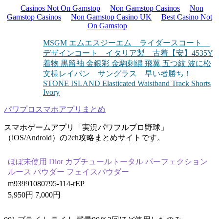
Casinos Not On Gamstop
Non Gamstop Casinos
Non
Gamstop Casinos
Non Gamstop Casino UK
Best Casino Not
On Gamstop
MSGM エムエスジーエム ライダースコート
デザインコート イタリア製 古着
【安】4535Y
着物 黒留袖 金銀彩 金駒刺繍 飛翼 五つ紋 波に松
文様
レイバン サングラス 早い者勝ち！
STONE ISLAND Elasticated Waistband Track Shorts
Ivory
パワプロスマホアプリまとめ
スマホゲームアプリ「実況パワフルプロ野球」
（iOS/Android）の2ch攻略まとめサイトです。
ほぼ未使用 Dior カプチュールトータル パーフェクション
ルース パウダー フェイスパウダー
m93991080795-114-rEP
5,950円 7,000円