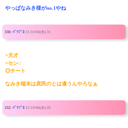
やっぱなみき様がno.1やね
330:
ﾊﾟﾜﾌﾟﾛ
21/10/06(水):31
×天才
×セン○
◎チート
なみき端末は庶民のとは違うんやろなぁ
332:
ﾊﾟﾜﾌﾟﾛ
21/10/06(水):45