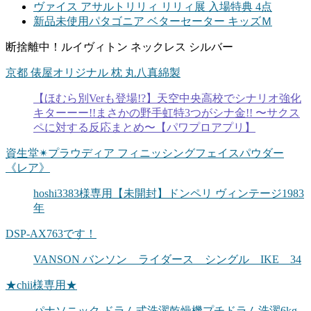
ヴァイス アサルトリリィ リリィ展 入場特典 4点
新品未使用パタゴニア ベターセーター キッズＭ
断捨離中！ルイヴィトン ネックレス シルバー
京都 俵屋オリジナル 枕 丸八真綿製
【ほむら別Verも登場!?】天空中央高校でシナリオ強化
キターーー!!まさかの野手虹特3つがシナ金!! 〜サクス
ペに対する反応まとめ〜【パワプロアプリ】
資生堂✴︎プラウディア フィニッシングフェイスパウダー
《レア》
hoshi3383様専用【未開封】ドンペリ ヴィンテージ1983
年
DSP-AX763です！
VANSON バンソン ライダース シングル IKE 34
★chii様専用★
パナソニック ドラム式洗濯乾燥機プチドラム洗濯6kg