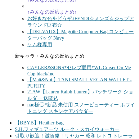
↑みんなの反応まとめ↑
お好きな色をどうぞ♪FENDI☆メンズ☆ジップア
ラウンド財布☆
【DELVAUX】Magritte Computer Bag コンピュー
ターバッグ Navy
ケム様専用
新キャラ・みんなの反応まとめ
CAYLER&SONS*セレブ愛用*WL Curser On Me
Cap black/mc
【Matt&Nat 】TANI SMALL VEGAN WALLET -
PURITY
21AW【Lauren Ralph Lauren】パッチワーク ショ
ルダー 送関込
nao様◯*新品 未使用 スノービューティー ホワイ
トニング スキンケアパウダー
【BBYB】Heather Bag
S.H.フィギュアーツ ルーク・スカイウォーカー
引取り歓迎！滋賀発！リヤカー 昭和 レトロ トレーラ