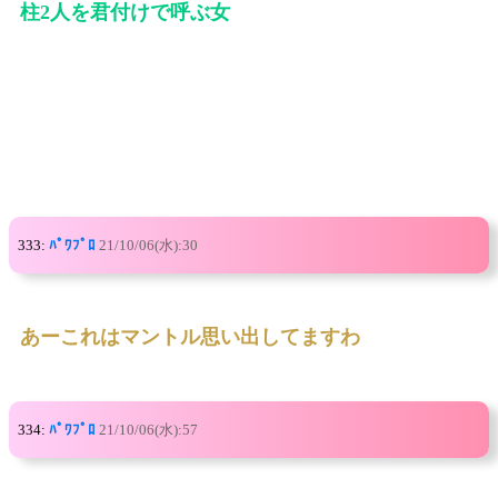
柱2人を君付けで呼ぶ女
333:
ﾊﾟﾜﾌﾟﾛ
21/10/06(水):30
あーこれはマントル思い出してますわ
334:
ﾊﾟﾜﾌﾟﾛ
21/10/06(水):57