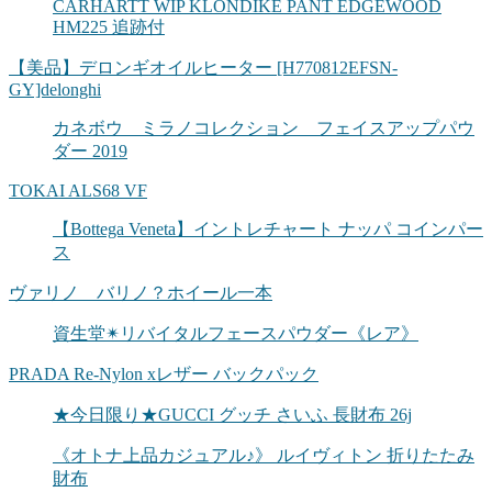
CARHARTT WIP KLONDIKE PANT EDGEWOOD
HM225 追跡付
【美品】デロンギオイルヒーター [H770812EFSN-
GY]delonghi
カネボウ ミラノコレクション フェイスアップパウ
ダー 2019
TOKAI ALS68 VF
【Bottega Veneta】イントレチャート ナッパ コインパー
ス
ヴァリノ バリノ？ホイール一本
資生堂✴︎リバイタルフェースパウダー《レア》
PRADA Re-Nylon xレザー バックパック
★今日限り★GUCCI グッチ さいふ 長財布 26j
《オトナ上品カジュアル♪》 ルイヴィトン 折りたたみ
財布