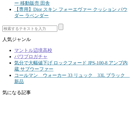
ー 移動販売 田舎
【専用】Dior スキン フォーエヴァー クッション パウ
ダー ラベンダー
人気ジャンル
マントル辺境高校
パワプロガチャ
気分で大幅値下げ ロックフォード JPS-100-8 アンプ内
蔵 サブウーファー
コールマン ウォーカー 33 リュック 33L ブラック
新品
気になる記事