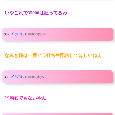
いやこれで35000は狂ってるわ
337:
ﾊﾟﾜﾌﾟﾛ
21/10/06(水):46
なみき様は一度ヒラ打ち生配信してほしいねえ
339:
ﾊﾟﾜﾌﾟﾛ
21/10/06(水):53
平均45でもないやん