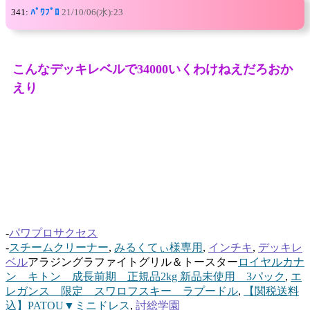
341:
ﾊﾟﾜﾌﾟﾛ
21/10/06(水):23
こんなデッキレベルで34000いくわけねえだろおか
えり
-
パワプロサクセス
-
スチームクリーナー
,
みるくてぃ様専用
,
インチキ
,
デッキレ
ベル
アラジングラファイトグリル＆トースター
ロイヤルカナ
ン キトン 成長前期 正規品2kg 新品未使用 3パック
,
エ
レガンス 限定 スワロフスキー ラプードル
,
【関税送料
込】PATOU▼ミニドレス
,
討総学園