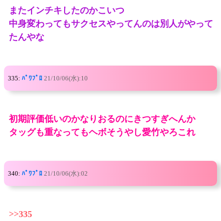
またインチキしたのかこいつ
中身変わってもサクセスやってんのは別人がやって
たんやな
335:
ﾊﾟﾜﾌﾟﾛ
21/10/06(水):10
初期評価低いのかなりおるのにきつすぎへんか
タッグも重なってもヘボそうやし愛竹やろこれ
340:
ﾊﾟﾜﾌﾟﾛ
21/10/06(水):02
>>335