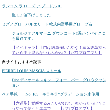
ランコム ラ ローズ ア プードル 01
嵐 CD 値下げしました
ミズノグローバルエリート軟式内野手用グローブ右
ジョルジオアルマーニ ダウンコート‼️温かくパイクに
も最適です。
【イベキャラ】土門は結局強いんやな！練習改革持っ
てたら中々腐らないもんかね？【パワプロアプリ】
自サイトおすすめ記事
PIERRE LOUIS MASCIA ストール
Dior ディオールスキン フォーエバー グロウクッシ
ョン
ペア手毬 No. 105 キラキラ*グラデーション糸使用
【六道聖】覚醒するみたいやけど、強かったっけ？こ
うやって使うとエエで！！【パワプロアプリ】