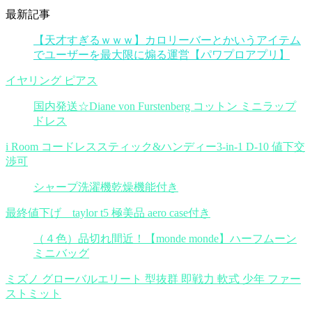
最新記事
【天才すぎるｗｗｗ】カロリーバーとかいうアイテム
でユーザーを最大限に煽る運営【パワプロアプリ】
イヤリング ピアス
国内発送☆Diane von Furstenberg コットン ミニラップ
ドレス
i Room コードレススティック&ハンディー3-in-1 D-10 値下交
渉可
シャープ洗濯機乾燥機能付き
最終値下げ taylor t5 極美品 aero case付き
（４色）品切れ間近！【monde monde】ハーフムーン
ミニバッグ
ミズノ グローバルエリート 型抜群 即戦力 軟式 少年 ファー
ストミット