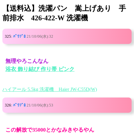
【送料込】洗濯パン 嵩上げあり 手
前排水 426-422-W 洗濯機
325:
ﾊﾟﾜﾌﾟﾛ
21/10/06(水):32
無理やろこんなん
浴衣 飾り結び 作り帯 ピンク
ハイアール 5.5kg 洗濯機 Haier JW-C55D(W)
326:
ﾊﾟﾜﾌﾟﾛ
21/10/06(水):53
この解放で35000とかなみきやるやん