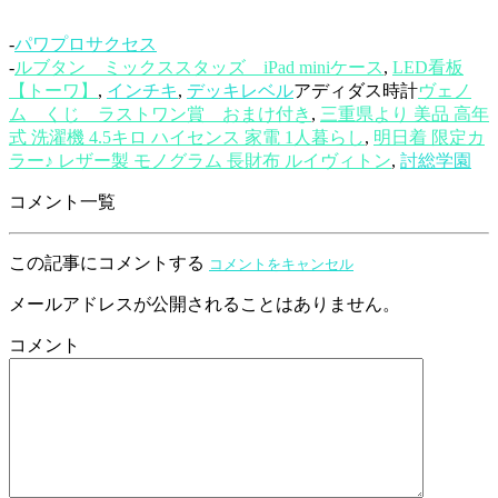
-
パワプロサクセス
-
ルブタン ミックススタッズ iPad miniケース
,
LED看板
【トーワ】
,
インチキ
,
デッキレベル
アディダス時計
ヴェノ
ム くじ ラストワン賞 おまけ付き
,
三重県より 美品 高年
式 洗濯機 4.5キロ ハイセンス 家電 1人暮らし
,
明日着 限定カ
ラー♪ レザー製 モノグラム 長財布 ルイヴィトン
,
討総学園
コメント一覧
この記事にコメントする
コメントをキャンセル
メールアドレスが公開されることはありません。
コメント