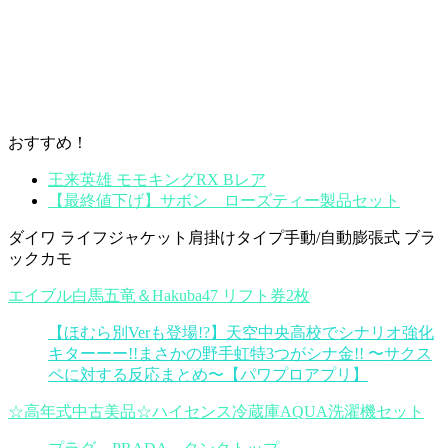
おすすめ！
王来英雄 モモキングRX Bレア
【最終値下げ】サボン ローズティー製品セット
ダイワ ライフジャケット肩掛けタイプ手動/自動膨張式 ブラ
ックカモ
エイブル白馬五竜＆Hakuba47 リフト券2枚
【ほむら別Verも登場!?】天空中央高校でシナリオ強化
キターーー!!まさかの野手虹特3つがシナ金!! 〜サクス
ペに対する反応まとめ〜【パワプロアプリ】
☆高年式中古美品☆ハイセンス冷蔵庫AQUA洗濯機セット