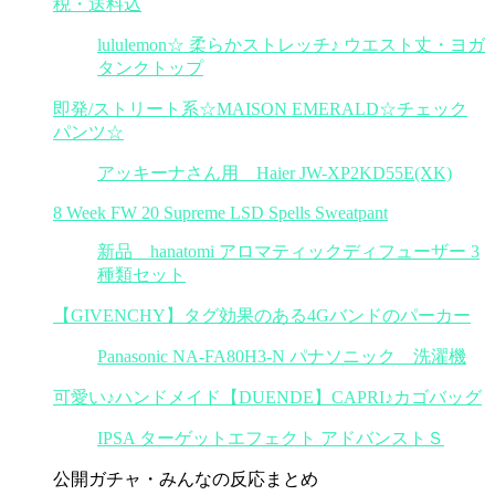
税・送料込
lululemon☆ 柔らかストレッチ♪ ウエスト丈・ヨガ
タンクトップ
即発/ストリート系☆MAISON EMERALD☆チェック
パンツ☆
アッキーナさん用 Haier JW-XP2KD55E(XK)
8 Week FW 20 Supreme LSD Spells Sweatpant
新品 hanatomi アロマティックディフューザー 3
種類セット
【GIVENCHY】タグ効果のある4Gバンドのパーカー
Panasonic NA-FA80H3-N パナソニック 洗濯機
可愛い♪ハンドメイド【DUENDE】CAPRI♪カゴバッグ
IPSA ターゲットエフェクト アドバンストＳ
公開ガチャ・みんなの反応まとめ