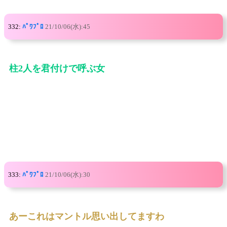
332:
ﾊﾟﾜﾌﾟﾛ
21/10/06(水):45
柱2人を君付けで呼ぶ女
333:
ﾊﾟﾜﾌﾟﾛ
21/10/06(水):30
あーこれはマントル思い出してますわ