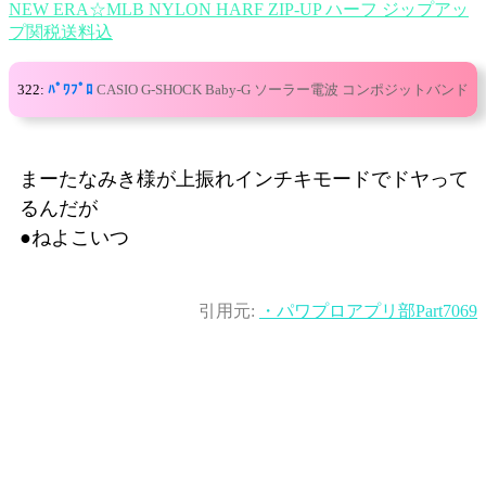
NEW ERA☆MLB NYLON HARF ZIP-UP ハーフ ジップアッ
プ関税送料込
322:
ﾊﾟﾜﾌﾟﾛ
CASIO G-SHOCK Baby-G ソーラー電波 コンポジットバンド
まーたなみき様が上振れインチキモードでドヤって
るんだが
●ねよこいつ
引用元:
・パワプロアプリ部Part7069