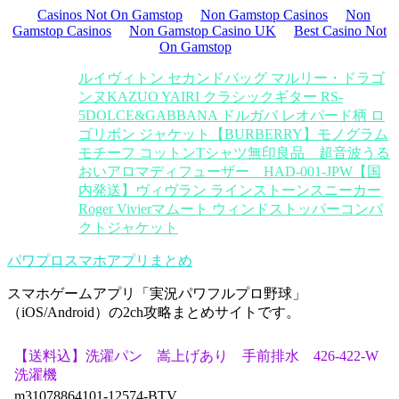
Casinos Not On Gamstop
Non Gamstop Casinos
Non
Gamstop Casinos
Non Gamstop Casino UK
Best Casino Not
On Gamstop
ルイヴィトン セカンドバッグ マルリー・ドラゴ
ンヌ
KAZUO YAIRI クラシックギター RS-
5
DOLCE&GABBANA ドルガバ レオパード柄 ロ
ゴリボン ジャケット
【BURBERRY】モノグラム
モチーフ コットンTシャツ
無印良品 超音波うる
おいアロマディフューザー HAD-001-JPW
【国
内発送】ヴィヴラン ラインストーンスニーカー
Roger Vivier
マムート ウィンドストッパーコンパ
クトジャケット
パワプロスマホアプリまとめ
スマホゲームアプリ「実況パワフルプロ野球」
（iOS/Android）の2ch攻略まとめサイトです。
【送料込】洗濯パン 嵩上げあり 手前排水 426-422-W
洗濯機
m31078864101-12574-BTV