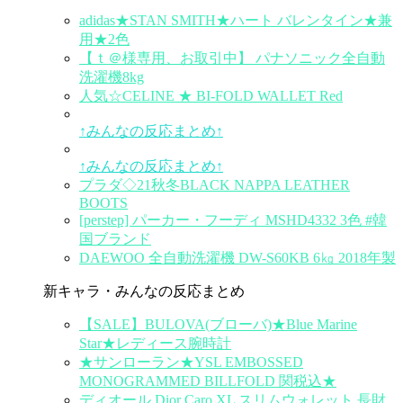
adidas★STAN SMITH★ハート バレンタイン★兼
用★2色
【ｔ＠様専用、お取引中】 パナソニック全自動
洗濯機8kg
人気☆CELINE ★ BI-FOLD WALLET Red
↑みんなの反応まとめ↑
↑みんなの反応まとめ↑
プラダ◇21秋冬BLACK NAPPA LEATHER
BOOTS
[perstep] パーカー・フーディ MSHD4332 3色 #韓
国ブランド
DAEWOO 全自動洗濯機 DW-S60KB 6㎏ 2018年製
新キャラ・みんなの反応まとめ
【SALE】BULOVA(ブローバ)★Blue Marine
Star★レディース腕時計
★サンローラン★YSL EMBOSSED
MONOGRAMMED BILLFOLD 関税込★
ディオール Dior Caro XL スリムウォレット 長財