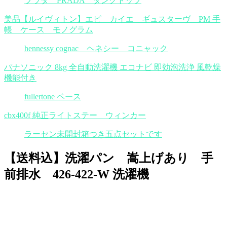
プラダ PRADA タンクトップ
美品【ルイヴィトン】エピ カイエ ギュスターヴ PM 手
帳 ケース モノグラム
hennessy cognac ヘネシー コニャック
パナソニック 8kg 全自動洗濯機 エコナビ 即効泡洗浄 風乾燥
機能付き
fullertone ベース
cbx400f 純正ライトステー ウィンカー
ラーセン未開封箱つき五点セットです
【送料込】洗濯パン 嵩上げあり 手
前排水 426-422-W 洗濯機