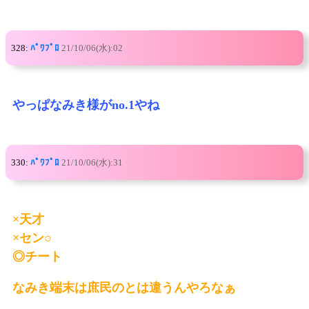
328:
ﾊﾟﾜﾌﾟﾛ
21/10/06(水):02
やっぱなみき様がno.1やね
330:
ﾊﾟﾜﾌﾟﾛ
21/10/06(水):31
×天才
×セン○
◎チート
なみき端末は庶民のとは違うんやろなぁ