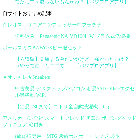
てたら中々腐らないもんかね？【パワプロアプリ】
自サイトおすすめ記事
クレオス リニアコンプレッサーl7 プラチナ
送料込み Panasonic NA-VD100L-W ドラム式洗濯機
ポールスミスBABY ベビー服セット
【六道聖】覚醒するみたいやけど、強かったっけ？こ
うやって使うとエエで！！【パワプロアプリ】
★オシャレ★Sneakers
中古美品 デスクトップパソコン 新品SSD Officeエクセ
ル等搭載 WiFi
【出品1/30まで】ニトリ全自動洗濯機 6kg
アメリカ パン会社 スマートブレッド 陶器製 ボビングヘッド
フィギュア 箱付き
saka()様専用 MTG 炭酸ガスカートリッジ 10本