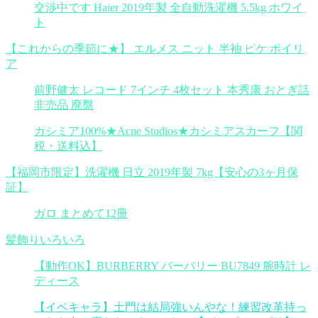
交渉中です Haier 2019年製 全自動洗濯機 5.5kg ホワイ
ト
【これからの季節に★】 エルメス ニット 半袖 ピケ ボイリ
ア
前野健太 レコード 7インチ 4枚セット 本秀康 おとぎ話
非売品 廃盤
カシミア100%★Acne Studios★カシミアスカーフ【関
税・送料込】
【福岡市限定】洗濯機 日立 2019年製 7kg【安心の3ヶ月保
証】
ガロ まとめて12冊
髪飾りいろいろ
【動作OK】BURBERRY バーバリー BU7849 腕時計 レ
ディース
【イベキャラ】土門は結局強いんやな！練習改革持っ