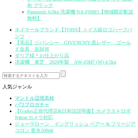
布 ブラック
Panasonic 6.0kg 洗濯機 NA-F60B5【地域限定配送
無料】
ネイマールブランド【TOISS】トイス縦ロゴハーフパ
ンツ
【美品】ジバンシー GIVENCHY 黒レザー ゴール
ド金具 長財布
ダリア様＊お仕上がり品
洗濯機 東芝 2020年製 AW-45M7 (W) 4.5kg
人気ジャンル
マントル辺境高校
パワプロガチャ
【Godox正規代理店&日本語説明書】カメラストロボ
Nikon カメラ対応
ジョーマローン イングリッシュ ペアー & フリージア
コロン 香水100ml