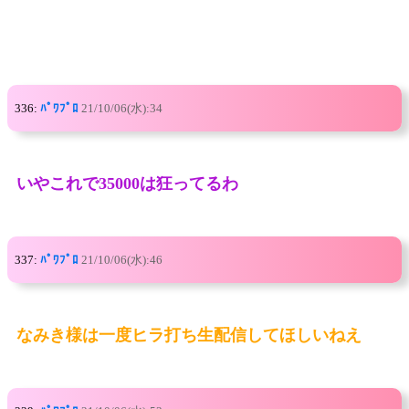
336:
ﾊﾟﾜﾌﾟﾛ
21/10/06(水):34
いやこれで35000は狂ってるわ
337:
ﾊﾟﾜﾌﾟﾛ
21/10/06(水):46
なみき様は一度ヒラ打ち生配信してほしいねえ