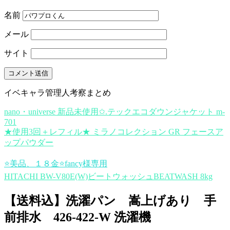
名前
メール
サイト
イベキャラ管理人考察まとめ
nano・universe 新品未使用✩.テックエコダウンジャケット m-
701
★使用3回＋レフィル★ ミラノコレクション GR フェースア
ップパウダー
⭐️美品、１８金⭐️fancy様専用
HITACHI BW-V80E(W)ビートウォッシュBEATWASH 8kg
【送料込】洗濯パン 嵩上げあり 手
前排水 426-422-W 洗濯機