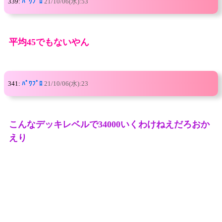
339:
ﾊﾟﾜﾌﾟﾛ
21/10/06(水):53
平均45でもないやん
341:
ﾊﾟﾜﾌﾟﾛ
21/10/06(水):23
こんなデッキレベルで34000いくわけねえだろおか
えり