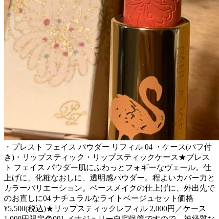
・プレスト フェイス パウダー リフィル 04 ・ケース(パフ付
き)・リップスティック・リップスティックケース★プレス
ト フェイス パウダー肌にふわっとフォギーなヴェール。仕
上げに、化粧なおしに、透明感パウダー。程よいカバー力と
カラーバリエーション。ベースメイクの仕上げに、外出先で
のお直しに04 ナチュラルなライトベージュセット価格
¥5,500(税込)★リップスティックレフィル 2,000円／ケース
1,000円限定色091 メナジュリー自宅保管ですので、神経質な