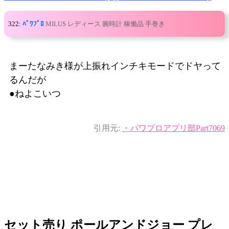
322:
ﾊﾟﾜﾌﾟﾛ
MILUS レディース 腕時計 稼働品 手巻き
まーたなみき様が上振れインチキモードでドヤって
るんだが
●ねよこいつ
引用元:
・パワプロアプリ部Part7069
セット売り ポールアンドジョー プレ