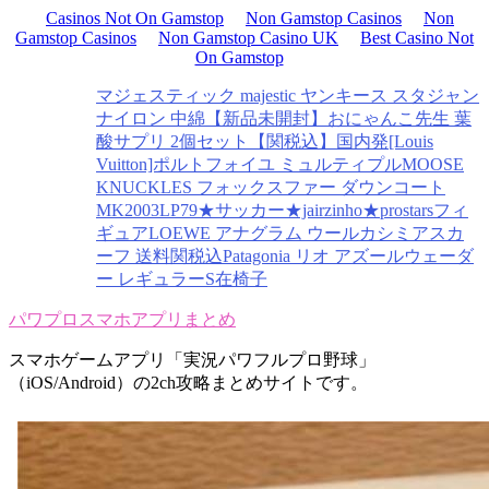
Casinos Not On Gamstop
Non Gamstop Casinos
Non
Gamstop Casinos
Non Gamstop Casino UK
Best Casino Not
On Gamstop
マジェスティック majestic ヤンキース スタジャン
ナイロン 中綿
【新品未開封】おにゃんこ先生 葉
酸サプリ 2個セット
【関税込】国内発[Louis
Vuitton]ポルトフォイユ ミュルティプル
MOOSE
KNUCKLES フォックスファー ダウンコート
MK2003LP
79★サッカー★jairzinho★prostarsフィ
ギュア
LOEWE アナグラム ウールカシミアスカ
ーフ 送料関税込
Patagonia リオ アズールウェーダ
ー レギュラーS
在椅子
パワプロスマホアプリまとめ
スマホゲームアプリ「実況パワフルプロ野球」
（iOS/Android）の2ch攻略まとめサイトです。