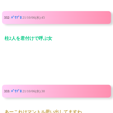
332:
ﾊﾟﾜﾌﾟﾛ
21/10/06(水):45
柱2人を君付けで呼ぶ女
333:
ﾊﾟﾜﾌﾟﾛ
21/10/06(水):30
あーこれはマントル思い出してますわ