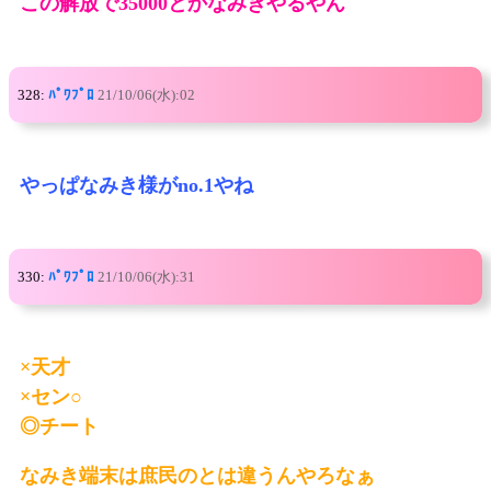
この解放で35000とかなみきやるやん
328:
ﾊﾟﾜﾌﾟﾛ
21/10/06(水):02
やっぱなみき様がno.1やね
330:
ﾊﾟﾜﾌﾟﾛ
21/10/06(水):31
×天才
×セン○
◎チート
なみき端末は庶民のとは違うんやろなぁ