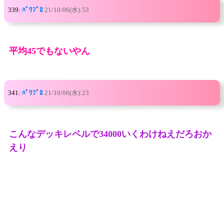
339:
ﾊﾟﾜﾌﾟﾛ
21/10/06(水):53
平均45でもないやん
341:
ﾊﾟﾜﾌﾟﾛ
21/10/06(水):23
こんなデッキレベルで34000いくわけねえだろおか
えり