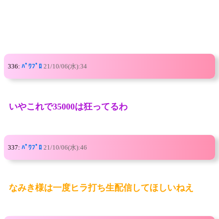
336:
ﾊﾟﾜﾌﾟﾛ
21/10/06(水):34
いやこれで35000は狂ってるわ
337:
ﾊﾟﾜﾌﾟﾛ
21/10/06(水):46
なみき様は一度ヒラ打ち生配信してほしいねえ