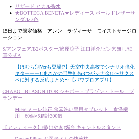
リザード ヒカル香水
★BOTTEGA BENETA★レディース ボールドレザーサ
ンダル 3色
15日まで限定価格 アレン ラヴィーサ モイストサージロ
ーション
S/アンフェア/B2ポスター/篠原涼子,江口洋介/ピン穴無し/映
画公式A
【ほむら別Verも登場!?】天空中央高校でシナリオ強化
キターーー!!まさかの野手虹特3つがシナ金!! 〜サクス
ペに対する反応まとめ〜【パワプロアプリ】
CHABOT BLASON D'OR シャボー・ブラゾン・ドール ブ
ランデー
Miere ミーレ純正 食器洗い専用タブレット 食洗機
用 60個×5箱計300個
【アンティーク】欅(けやき)燭台 キャンドルスタンド
Doctor Pillow お医者さんの快適枕