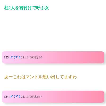
柱2人を君付けで呼ぶ女
333:
ﾊﾟﾜﾌﾟﾛ
21/10/06(水):30
あーこれはマントル思い出してますわ
334:
ﾊﾟﾜﾌﾟﾛ
21/10/06(水):57