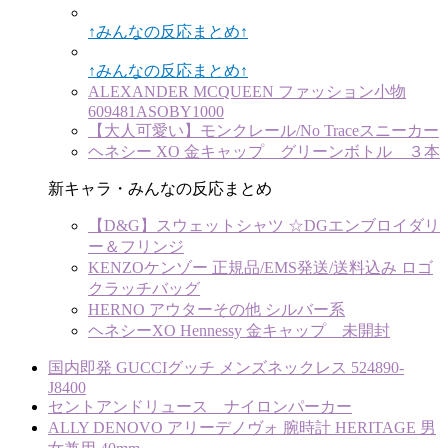
↑みんなの反応まとめ↑
↑みんなの反応まとめ↑
ALEXANDER MCQUEEN ファッション小物
609481ASOBY1000
【大人可愛い】モンクレール/No Traceスニーカー
ヘネシー XO 金キャップ グリーンボトル ３本
新キャラ・みんなの反応まとめ
【D&G】スウェットシャツ ☆DGエンブロイダリ
ー＆フリンジ
KENZOケンゾー 正規品/EMS発送/送料込み ロゴ
クラッチバッグ
HERNO アウターその他 シルバー系
ヘネシーXO Hennessy 金キャップ 未開封
国内即発 GUCCIグッチ メンズネックレス 524890-
J8400
セントアンドリュース ナイロンパーカー
ALLY DENOVO アリーデノヴォ 腕時計 HERITAGE 男