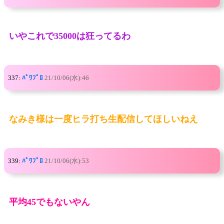
いやこれで35000は狂ってるわ
337:
ﾊﾟﾜﾌﾟﾛ
21/10/06(水):46
なみき様は一度ヒラ打ち生配信してほしいねえ
339:
ﾊﾟﾜﾌﾟﾛ
21/10/06(水):53
平均45でもないやん