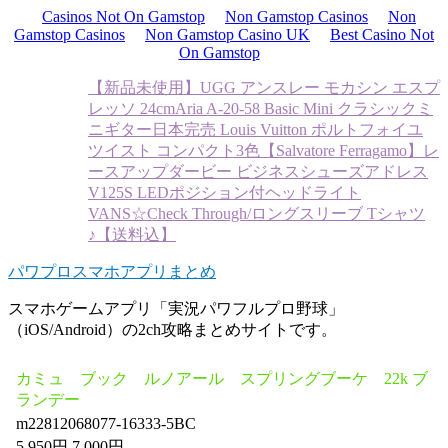
Casinos Not On Gamstop
Non Gamstop Casinos
Non
Gamstop Casinos
Non Gamstop Casino UK
Best Casino Not
On Gamstop
【新品未使用】UGG アンスレー モカシン エスプ
レッソ 24cm
Aria A-20-58 Basic Mini クラシックミ
ニギター
日本完売 Louis Vuitton ポルトフォイユ
ツイスト コンパクト3色
【Salvatore Ferragamo】レ
ースアップダービー ビジネスシューズ
アドレス
V125S LEDポジション付ヘッドライト
VANS☆Check Through/ロングスリーブ Tシャツ
♪【送料込】
パワプロスマホアプリまとめ
スマホゲームアプリ「実況パワフルプロ野球」
（iOS/Android）の2ch攻略まとめサイトです。
カミュ ブック ルノアール スプリングブーケ 22k ブ
ランデー
m22812068077-16333-5BC
5,950円 7,000円