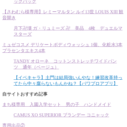
ックパック
【さわむら様専用】レミーマルタン ルイ13世 LOUIS XIII 観
音開き
月下卍壊 ガ・リュミーズ 卍 美品 4枚 デュエルマ
スターズ
ミュゼコスメ デリケートボディウォッシュ 1個、化粧水3本
プラセンタエキス4本
TANDY オローネ コットンストレッチワイドパン
ツ 通年（ベージュ）
【イベキャラ】土門は結局強いんやな！練習改革持っ
てたら中々腐らないもんかね？【パワプロアプリ】
自サイトおすすめ記事
まち様専用 入園入学セット 男の子 ハンドメイド
CAMUS XO SUPERIOR ブランデー コニャック
専用出品②