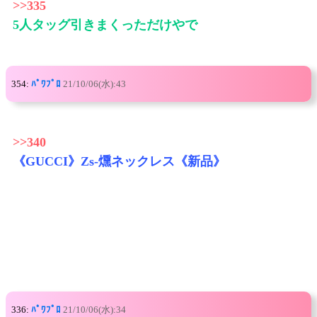
>>335
5人タッグ引きまくっただけやで
354:
ﾊﾟﾜﾌﾟﾛ
21/10/06(水):43
>>340
《GUCCI》Zs-燻ネックレス《新品》
336:
ﾊﾟﾜﾌﾟﾛ
21/10/06(水):34