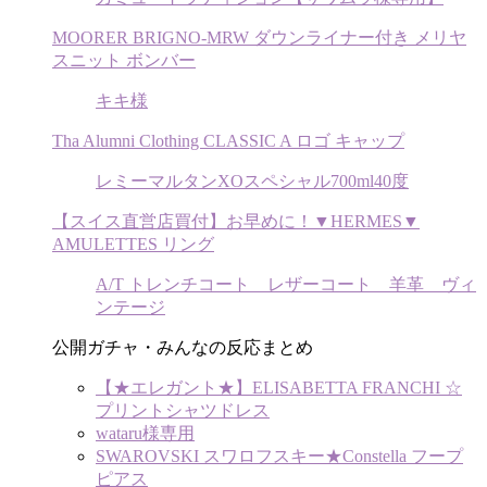
MOORER BRIGNO-MRW ダウンライナー付き メリヤ
スニット ボンバー
キキ様
Tha Alumni Clothing CLASSIC A ロゴ キャップ
レミーマルタンXOスペシャル700ml40度
【スイス直営店買付】お早めに！▼HERMES▼
AMULETTES リング
A/T トレンチコート レザーコート 羊革 ヴィ
ンテージ
公開ガチャ・みんなの反応まとめ
【★エレガント★】ELISABETTA FRANCHI ☆
プリントシャツドレス
wataru様専用
SWAROVSKI スワロフスキー★Constella フープ
ピアス