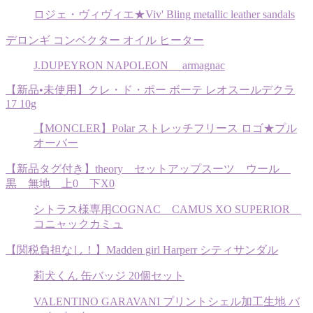
ロジェ・ヴィヴィエ★Viv' Bling metallic leather sandals
デロンギ コンベクター オイル ヒーター
J.DUPEYRON NAPOLEON armagnac
【新品•未使用】クレ・ド・ポー ボーテ レオスールデクラ
17 10g
【MONCLER】Polar ストレッチフリース ロゴ★プル
オーバー
【新品タグ付き】theory セットアップスーツ ウール
黒 無地 上0 下X0
シトラス様専用COGNAC CAMUS XO SUPERIOR
コニャックカミュ
【関税負担なし！】Madden girl Harperr シティサンダル
莉犬くん 缶バッジ 20個セット
VALENTINO GARAVANI プリントシェル加工生地 バ