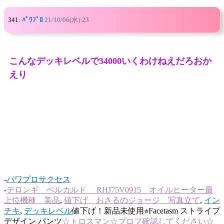
341:
ﾊﾟﾜﾌﾟﾛ
21/10/06(水):23
こんなデッキレベルで34000いくわけねえだろおか
えり
-
パワプロサクセス
-
デロンギ ベルカルド RHJ75V0915 オイルヒーター最
上位機種 美品
,
値下げ おさるのジョージ 写真立て
,
イン
チキ
,
デッキレベル
値下げ！新品未使用⭐︎Facetasm ストライプ
デザイン パンツ
☆トロスマン☆プロフ確認してください☆