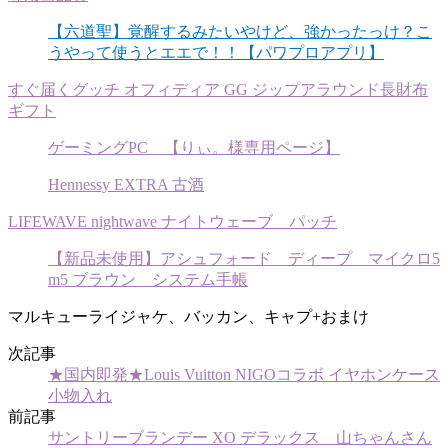
【六道聖】覚醒するみたいやけど、強かったっけ？こ
うやって使うとエエで！！【パワプロアプリ】
すぐ届くグッチ オフィディア GG ジップアラウンド長財布
ギフト
ゲーミングPC 【りぃ。様専用ページ】
Hennessy EXTRA 古酒
LIFEWAVE nightwave ナイトウェーブ パッチ
【新品未使用】アシュフォード ディープ マイクロ5
m5 ブラウン システム手帳
マルキューライジャケ、バッカン、キャプ+おまけ
次記事
★国内即発★Louis Vuitton NIGOコラボ イヤホンケース
小物入れ
前記事
サントリーブランデー XO デラックス 山ちゃんさん