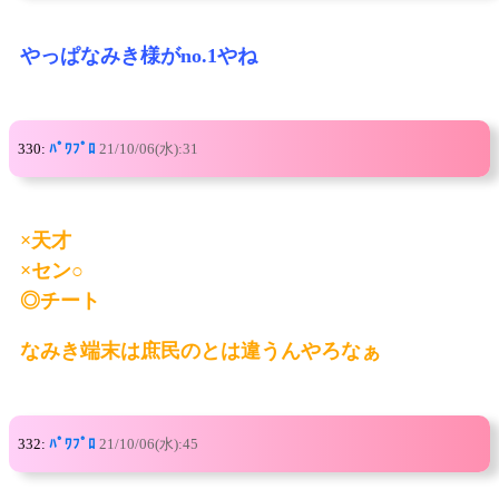
やっぱなみき様がno.1やね
330:
ﾊﾟﾜﾌﾟﾛ
21/10/06(水):31
×天才
×セン○
◎チート
なみき端末は庶民のとは違うんやろなぁ
332:
ﾊﾟﾜﾌﾟﾛ
21/10/06(水):45