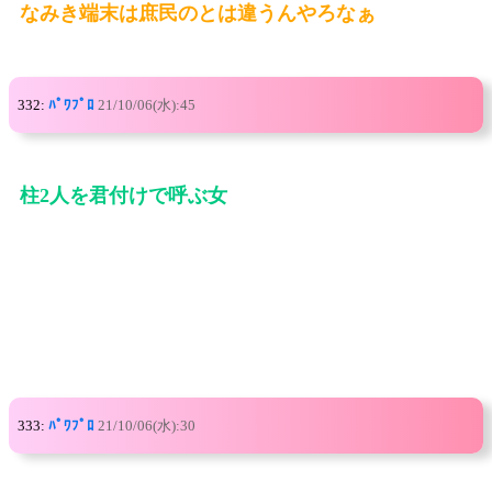
なみき端末は庶民のとは違うんやろなぁ
332:
ﾊﾟﾜﾌﾟﾛ
21/10/06(水):45
柱2人を君付けで呼ぶ女
333:
ﾊﾟﾜﾌﾟﾛ
21/10/06(水):30