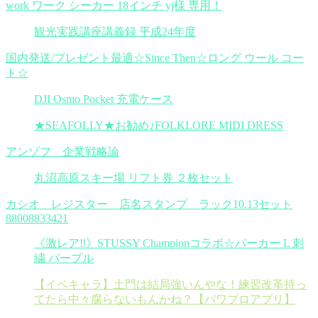
work ワーク シーカー 18インチ yj様 専用！
観光実践講座講義録 平成24年度
国内発送/プレゼント最適☆Since Then☆ロング ウール コー
ト☆
DJI Osmo Pocket 充電ケース
★SEAFOLLY★お勧め♪FOLKLORE MIDI DRESS
アンゾフ 企業戦略論
丸沼高原スキー場 リフト券 ２枚セット
カシオ レジスター 店名スタンプ ラック10.13セット
88008833421
《激レア‼︎》STUSSY Championコラボ☆パーカー L 刺
繍 パープル
【イベキャラ】土門は結局強いんやな！練習改革持っ
てたら中々腐らないもんかね？【パワプロアプリ】