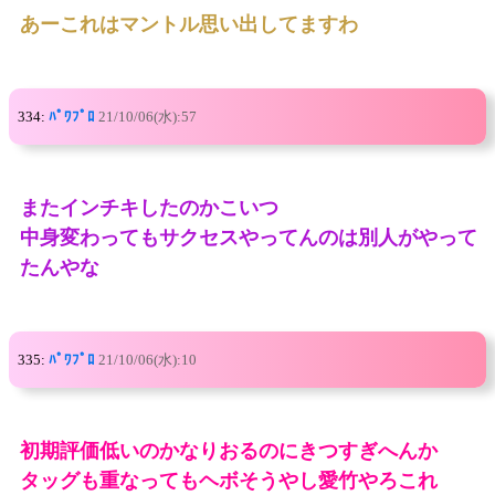
あーこれはマントル思い出してますわ
334:
ﾊﾟﾜﾌﾟﾛ
21/10/06(水):57
またインチキしたのかこいつ
中身変わってもサクセスやってんのは別人がやって
たんやな
335:
ﾊﾟﾜﾌﾟﾛ
21/10/06(水):10
初期評価低いのかなりおるのにきつすぎへんか
タッグも重なってもヘボそうやし愛竹やろこれ