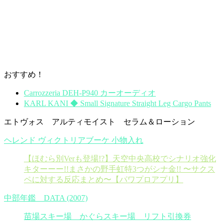
おすすめ！
Carrozzeria DEH-P940 カーオーディオ
KARL KANI ◆ Small Signature Straight Leg Cargo Pants
エトヴォス アルティモイスト セラム＆ローション
ヘレンド ヴィクトリアブーケ 小物入れ
【ほむら別Verも登場!?】天空中央高校でシナリオ強化
キターーー!!まさかの野手虹特3つがシナ金!! 〜サクス
ペに対する反応まとめ〜【パワプロアプリ】
中部年鑑 DATA (2007)
苗場スキー場 かぐらスキー場 リフト引換券