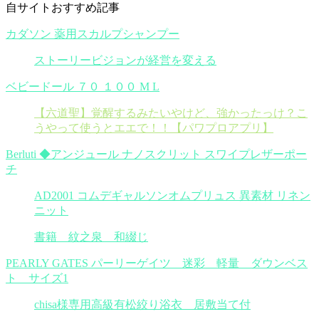
自サイトおすすめ記事
カダソン 薬用スカルプシャンプー
ストーリービジョンが経営を変える
ベビードール ７０ １００ M L
【六道聖】覚醒するみたいやけど、強かったっけ？こ
うやって使うとエエで！！【パワプロアプリ】
Berluti ◆アンジュール ナノスクリット スワイプレザーポー
チ
AD2001 コムデギャルソンオムプリュス 異素材 リネン
ニット
書籍 紋之泉 和綴じ
PEARLY GATES パーリーゲイツ 迷彩 軽量 ダウンベス
ト サイズ1
chisa様専用高級有松絞り浴衣 居敷当て付