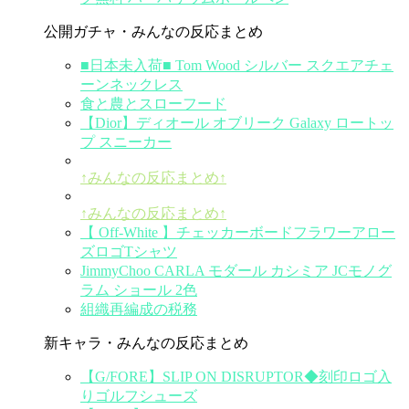
公開ガチャ・みんなの反応まとめ
■日本未入荷■ Tom Wood シルバー スクエアチェ
ーンネックレス
食と農とスローフード
【Dior】ディオール オブリーク Galaxy ロートッ
プ スニーカー
↑みんなの反応まとめ↑
↑みんなの反応まとめ↑
【 Off-White 】チェッカーボードフラワーアロー
ズロゴTシャツ
JimmyChoo CARLA モダール カシミア JCモノグ
ラム ショール 2色
組織再編成の税務
新キャラ・みんなの反応まとめ
【G/FORE】SLIP ON DISRUPTOR◆刻印ロゴ入
りゴルフシューズ