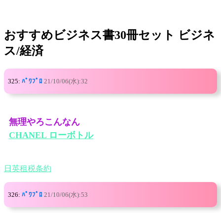
おすすめビジネス書30冊セット ビジネ
ス/経済
325:
ﾊﾟﾜﾌﾟﾛ
21/10/06(水):32
無理やろこんなん
CHANEL ローボトル
日英租税条約
326:
ﾊﾟﾜﾌﾟﾛ
21/10/06(水):53