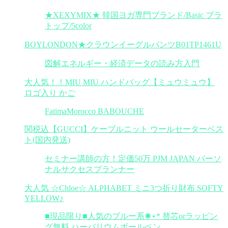
★XEXYMIX★ 韓国ヨガ専門ブランド/Basic ブラ
トップ/5color
BOYLONDON★クラウンイーグルパンツB01TP1461U
図解エネルギー・経済データの読み方入門
大人気！！MIU MIU ハンドバッグ【ミュウミュウ】
ロゴ入り かご
FatimaMorocco BABOUCHE
関税込【GUCCI】ケーブルニット ウールセーターベス
ト(国内発送)
セミナー講師の方！定価50万 PJM JAPAN パーソ
ナルサクセスプランナー
大人気 ☆Chloe☆ ALPHABET ミニ3つ折り財布 SOFTY
YELLOW♪
■現品限り■人気のブルー系✺⋆* 替芯orラッピン
グ無料 ハーバリウムボールペン