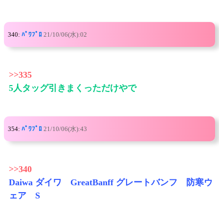
340:
ﾊﾟﾜﾌﾟﾛ
21/10/06(水):02
>>335
5人タッグ引きまくっただけやで
354:
ﾊﾟﾜﾌﾟﾛ
21/10/06(水):43
>>340
Daiwa ダイワ GreatBanff グレートバンフ 防寒ウ
ェア S