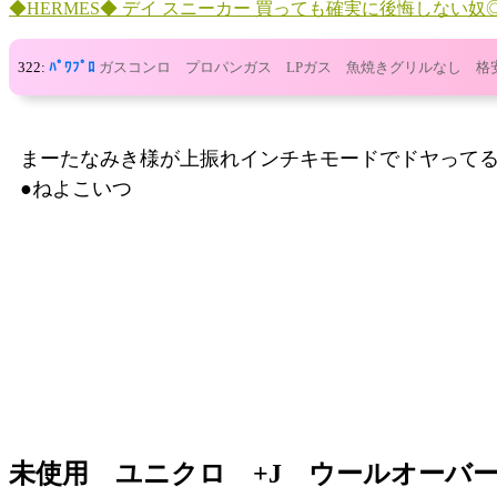
◆HERMES◆ デイ スニーカー 買っても確実に後悔しない奴
322:
ﾊﾟﾜﾌﾟﾛ
ガスコンロ プロパンガス LPガス 魚焼きグリルなし 格
まーたなみき様が上振れインチキモードでドヤって
●ねよこいつ
未使用 ユニクロ +J ウールオーバー