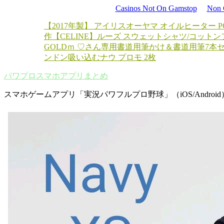
Casinos Not On Gamstop
Non 
【2017年製】 アイリスオーヤマ オイルヒーター POH
作【CELINE】ルーズ スウェットシャツ/コット
GOLD
ｍ ♡さん専用
書道用筆かけ＆書道用筆7本
ンドン吸い込むナウ プロモ 2枚
パワプロスマホアプリまとめ
スマホゲームアプリ「実況パワフルプロ野球」（iOS/Androi