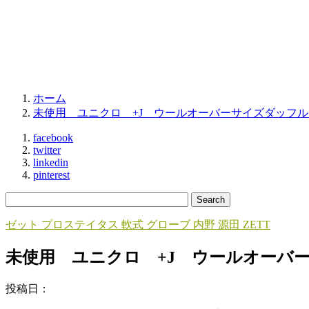
ホーム
未使用 ユニクロ +J ウールオーバーサイズダッフル
facebook
twitter
linkedin
pinterest
ゼット プロステイタス 軟式 グローブ 内野 源田 ZETT
未使用 ユニクロ +J ウールオーバー
投稿日：