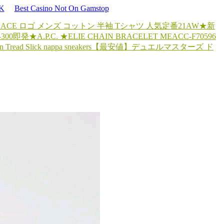
UK
Best Casino Not On Gamstop
SACE ロゴ メンズ コットン 半袖 Tシャツ 人気定番
21AW★新
300
即発★A.P.C. ★ELIE CHAIN BRACELET MEACC-F70596
 Tread Slick nappa sneakers
【最安値】デュエルマスターズ ド