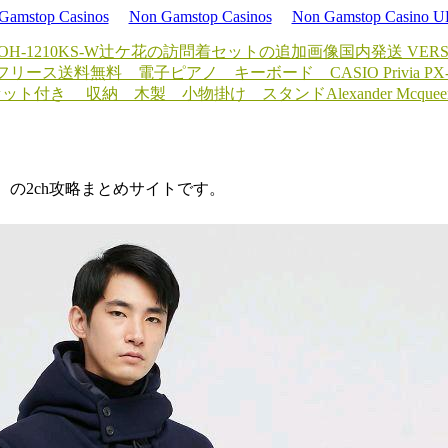
Gamstop Casinos
Non Gamstop Casinos
Non Gamstop Casino 
-1210KS-W
辻ケ花の訪問着セットの追加画像
国内発送 VER
ンフリース
送料無料 電子ピアノ キーボード CASIO Privia PX-
セット付き 収納 木製 小物掛け スタンド
Alexander Mcqueen
d）の2ch攻略まとめサイトです。