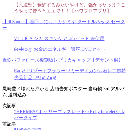
【六道聖】覚醒するみたいやけど、強かったっけ？こ
うやって使うとエエで！！【パワプロアプリ】
【Jil Sander】着回しにも！カシミヤ タートルネック セータ
ー
VT CICA シカ スキンケア 4点セット 未使用
向井ゆき お金のエネルギー講座 DVDセット
近鉄バファローズ復刻版レプリカキャップ【デサント製】
Rady♡リゾートフラワー♡カーディガン♡激レア超希
少品新品♡٩(๑❛ᴗ❛๑)۶
尾崎豊／壊れた扉から 店頭告知ポスター 当時物 3rd アルバ
ム 送料込み
次記事
*HERMES*オ ケリーブレスレットO'Kelly braceletシル
バータイプ
前記事
財務会計講義