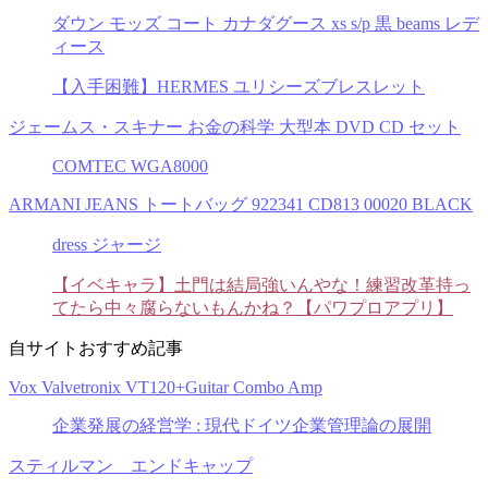
ダウン モッズ コート カナダグース xs s/p 黒 beams レデ
ィース
【入手困難】HERMES ユリシーズブレスレット
ジェームス・スキナー お金の科学 大型本 DVD CD セット
COMTEC WGA8000
ARMANI JEANS トートバッグ 922341 CD813 00020 BLACK
dress ジャージ
【イベキャラ】土門は結局強いんやな！練習改革持っ
てたら中々腐らないもんかね？【パワプロアプリ】
自サイトおすすめ記事
Vox Valvetronix VT120+Guitar Combo Amp
企業発展の経営学 : 現代ドイツ企業管理論の展開
スティルマン エンドキャップ