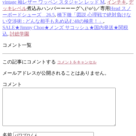
vintage 袖レザー ワッペン スタジャン レッド M
,
インチキ
,
デ
ッキレベル
煮込みハンバーーーーグ＼(^o^)／専用
Head スノ
ーボードシューズ 26.5
,
橋下徹「図説 心理戦で絶対負けな
い交渉術 : どんな相手も丸め込む48の極意！」
,
SALE★Jimmy Choo★メンズ サコッシュ★国内発送★関税
込
,
討総学園
コメント一覧
この記事にコメントする
コメントをキャンセル
メールアドレスが公開されることはありません。
コメント
名前