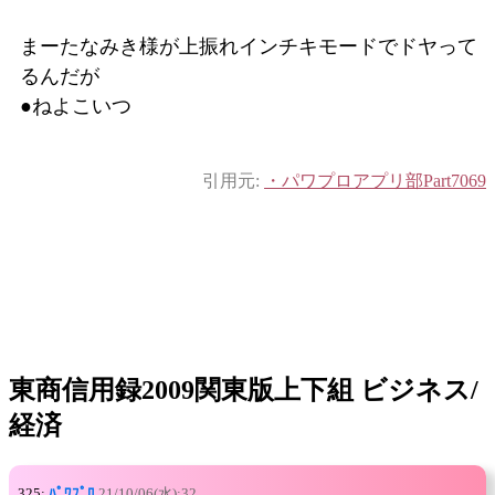
まーたなみき様が上振れインチキモードでドヤって
るんだが
●ねよこいつ
引用元:
・パワプロアプリ部Part7069
東商信用録2009関東版上下組 ビジネス/
経済
325:
ﾊﾟﾜﾌﾟﾛ
21/10/06(水):32