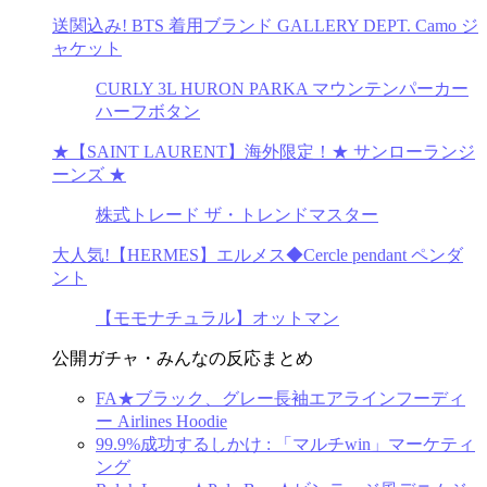
送関込み! BTS 着用ブランド GALLERY DEPT. Camo ジ
ャケット
CURLY 3L HURON PARKA マウンテンパーカー
ハーフボタン
★【SAINT LAURENT】海外限定！★ サンローランジ
ーンズ ★
株式トレード ザ・トレンドマスター
大人気!【HERMES】エルメス◆Cercle pendant ペンダ
ント
【モモナチュラル】オットマン
公開ガチャ・みんなの反応まとめ
FA★ブラック、グレー長袖エアラインフーディ
ー Airlines Hoodie
99.9%成功するしかけ : 「マルチwin」マーケティ
ング