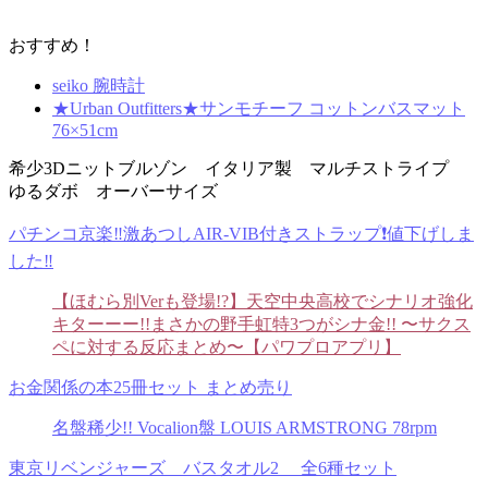
おすすめ！
seiko 腕時計
★Urban Outfitters★サンモチーフ コットンバスマット
76×51cm
希少3Dニットブルゾン イタリア製 マルチストライプ
ゆるダボ オーバーサイズ
パチンコ京楽‼️激あつしAIR-VIB付きストラップ❗️値下げしま
した‼️
【ほむら別Verも登場!?】天空中央高校でシナリオ強化
キターーー!!まさかの野手虹特3つがシナ金!! 〜サクス
ペに対する反応まとめ〜【パワプロアプリ】
お金関係の本25冊セット まとめ売り
名盤稀少!! Vocalion盤 LOUIS ARMSTRONG 78rpm
東京リベンジャーズ バスタオル2 全6種セット