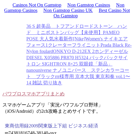
Casinos Not On Gamstop
Non Gamstop Casinos
Non
Gamstop Casinos
Non Gamstop Casino UK
Best Casino Not
On Gamstop
36 S 超美品 トフアンドロードストーン ハン
ド ミニボストンバッグ
【未使用】PAMEO
POSE 大人気水着
新作[Nike]Women's ナイキエア
フォース1クレーターフライニット
Prada Black Re-
Nylon foulard
ONKYO D-212EX 2ホン
ディーゼル
DIESEL X05886 PR870 H5324 バックパック
サイ
トロン SIGHTRON 8×25 双眼鏡
「新品」
nanouniverse ナノユニバース ステンカラーコー
ト ブラック
rrr様専用 京本大我 東京和奏 vol.1〜
14 雑誌 切り抜き
パワプロスマホアプリまとめ
スマホゲームアプリ「実況パワフルプロ野球」
（iOS/Android）の2ch攻略まとめサイトです。
東商信用録2009関東版上下組 ビジネス/経済
m74381816748-38140-oyz