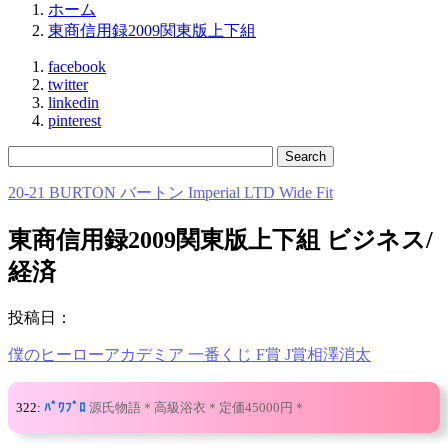
ホーム
東商信用録2009関東版上下組
facebook
twitter
linkedin
pinterest
20-21 BURTON バートン Imperial LTD Wide Fit
東商信用録2009関東版上下組 ビジネス/
経済
投稿日：
僕のヒーローアカデミア 一番くじ F賞 J賞相澤消太
322:
ﾊﾟﾜﾌﾟﾛ
源氏物語＊高級浴衣＊定価45000円＊