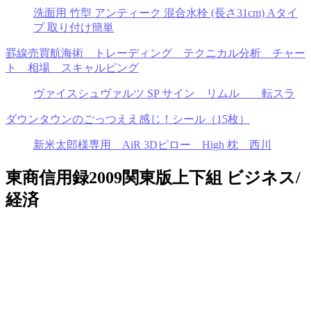
洗面用 竹型 アンティーク 混合水栓 (長さ31cm) Aタイ
プ 取り付け簡単
罫線売買航海術 トレーディング テクニカル分析 チャー
ト 相場 スキャルピング
ヴァイスシュヴァルツ SP サイン リムル 転スラ
ダウンタウンのごっつええ感じ！シール（15枚）
新米太郎様専用 AiR 3Dピロー High 枕 西川
東商信用録2009関東版上下組 ビジネス/
経済