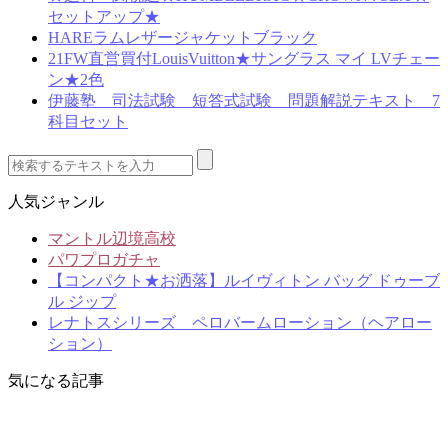
セットアップ★
HAREラムレザージャケットブラック
21FW直営買付LouisVuitton★サングラス マイ LVチェー
ン★2色
伊藤塾 司法試験 短答式試験 問題解説テキスト 7
科目セット
人気ジャンル
マントル辺境高校
パワプロガチャ
【コンパクト★お洒落】ルイヴィトン バッグ ドゥーブ
ル ジップ
レナトスシリーズ ペロバームローション（ヘアロー
ション）
気になる記事