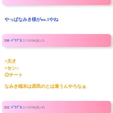
やっぱなみき様がno.1やね
330:
ﾊﾟﾜﾌﾟﾛ
21/10/06(水):31
×天才
×セン○
◎チート
なみき端末は庶民のとは違うんやろなぁ
332:
ﾊﾟﾜﾌﾟﾛ
21/10/06(水):45