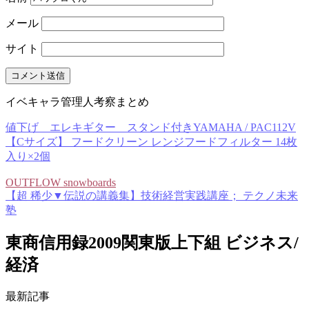
メール
サイト
イベキャラ管理人考察まとめ
値下げ エレキギター スタンド付きYAMAHA / PAC112V
【Cサイズ】 フードクリーン レンジフードフィルター 14枚
入り×2個
OUTFLOW snowboards
【超 稀少▼伝説の講義集】技術経営実践講座； テクノ未来
塾
東商信用録2009関東版上下組 ビジネス/
経済
最新記事