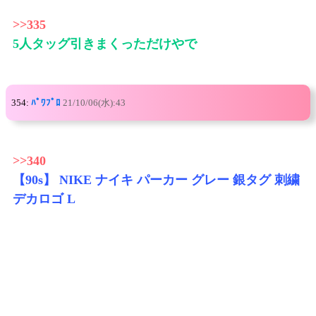
>>335
5人タッグ引きまくっただけやで
354:
ﾊﾟﾜﾌﾟﾛ
21/10/06(水):43
>>340
【90s】 NIKE ナイキ パーカー グレー 銀タグ 刺繍
デカロゴ L