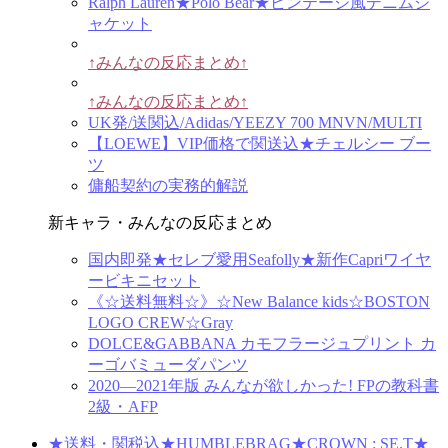
Ralph Lauren★Polo Bear★ビンテージ風デニムジ
ャケット
↑みんなの反応まとめ↑
↑みんなの反応まとめ↑
UK発/送関込/Adidas/YEEZY 700 MNVN/MULTI
【LOEWE】VIP価格で関送込★チェルシー ブー
ツ
傭船契約の実務的解説
新キャラ・みんなの反応まとめ
国内即発★セレブ愛用Seafolly★新作Capriワイヤ
ービキニセット
《☆送料無料☆》☆New Balance kids☆BOSTON
LOGO CREW☆Gray
DOLCE&GABBANA カモフラージュプリント カ
ーゴバミューダパンツ
2020―2021年版 みんなが欲しかった! FPの教科書
2級・AFP
★送料・関税込★HUMBLEBRAG★CROWN : SE.T★