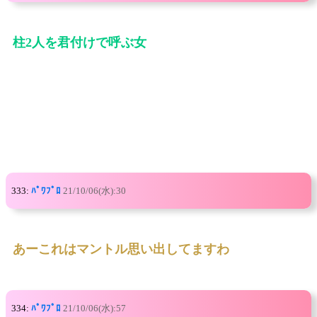
柱2人を君付けで呼ぶ女
333:
ﾊﾟﾜﾌﾟﾛ
21/10/06(水):30
あーこれはマントル思い出してますわ
334:
ﾊﾟﾜﾌﾟﾛ
21/10/06(水):57