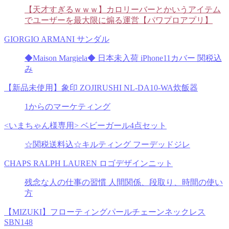
【天才すぎるｗｗｗ】カロリーバーとかいうアイテム
でユーザーを最大限に煽る運営【パワプロアプリ】
GIORGIO ARMANI サンダル
◆Maison Margiela◆ 日本未入荷 iPhone11カバー 関税込
み
【新品未使用】象印 ZOJIRUSHI NL-DA10-WA炊飯器
1からのマーケティング
<いまちゃん様専用> ベビーガール4点セット
☆関税送料込☆キルティング フーデッドジレ
CHAPS RALPH LAUREN ロゴデザインニット
残念な人の仕事の習慣 人間関係、段取り、時間の使い
方
【MIZUKI】フローティングパールチェーンネックレス
SBN148