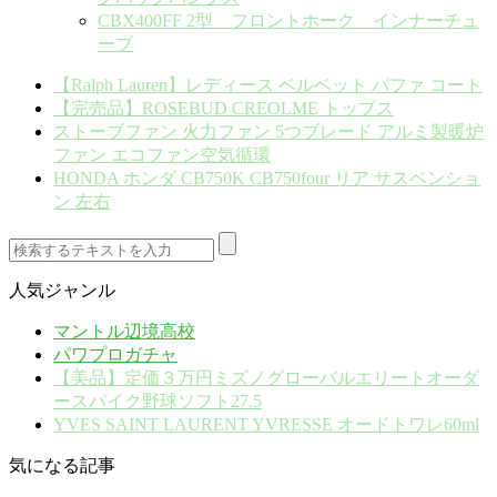
CBX400FF 2型 フロントホーク インナーチュ
ーブ
【Ralph Lauren】レディース ベルベット パファ コート
【完売品】ROSEBUD CREOLME トップス
ストーブファン 火力ファン 5つブレード アルミ製暖炉
ファン エコファン空気循環
HONDA ホンダ CB750K CB750four リア サスペンショ
ン 左右
人気ジャンル
マントル辺境高校
パワプロガチャ
【美品】定価３万円ミズノグローバルエリートオーダ
ースパイク野球ソフト27.5
YVES SAINT LAURENT YVRESSE オードトワレ60ml
気になる記事