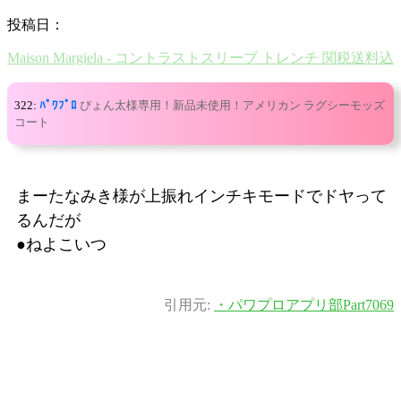
投稿日：
Maison Margiela - コントラストスリーブ トレンチ 関税送料込
322:
ﾊﾟﾜﾌﾟﾛ
ぴょん太様専用！新品未使用！アメリカン ラグシーモッズ
コート
まーたなみき様が上振れインチキモードでドヤって
るんだが
●ねよこいつ
引用元:
・パワプロアプリ部Part7069