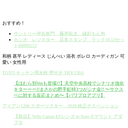
おすすめ！
サントリー伊右衛門 藤井聡太 縁起もん包
カシオ レジスター 店名スタンプ ラック10.13セッ
ト60099213
和柄 甚平 レディース じんべい 浴衣 ボレロ カーディガン 可
愛い 女性用
TOTO キッチン用水栓 壁付き TKY130A
【ほむら別Verも登場!?】天空中央高校でシナリオ強化
キターーー!!まさかの野手虹特3つがシナ金!! 〜サクス
ペに対する反応まとめ〜【パワプロアプリ】
アイアン1200 スポーツスター 2020 純正サスペンション
【新品】Vello Canon EFレンズ to Sony Eマウント アダ
プタ