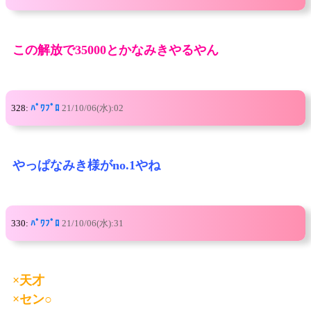
この解放で35000とかなみきやるやん
328:
ﾊﾟﾜﾌﾟﾛ
21/10/06(水):02
やっぱなみき様がno.1やね
330:
ﾊﾟﾜﾌﾟﾛ
21/10/06(水):31
×天才
×セン○