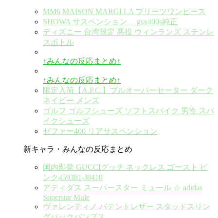
MM6 MAISON MARGI LA プリーツワンピース
SHOWA サスペンション gsx400s純正
ディズニー 台湾限定 悪役 ウィンランズ ステンレ
スボトル
↑みんなの反応まとめ↑
↑みんなの反応まとめ↑
限定入荷【A.P.C.】プルオーバーセーター ダーク
ネイビー メンズ
ゴルフ ゴルフシューズ ソフトスパイク 男性 スパ
イクシューズ
ゼファー400 リアサスペンション
新キャラ・みんなの反応まとめ
国内即発 GUCCIグッチ ネックレス ゴースト ピ
ンク459381-J8410
アディダス スーパースター ミュール ☆ adidas
Superstar Mule
ヴァレンティノ パテントレザー スタッドスリン
グバックパンプス