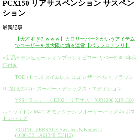
PCX150 リアサスペンション サスペン
ション
最新記事
【天才すぎるｗｗｗ】カロリーバーとかいうアイテム
でユーザーを最大限に煽る運営【パワプロアプリ】
⭐️新品⭐️ テンピュール オンブラシオピロー カバー付き 3年保
証付き
TOD'sトッズ タイムレス ロゴ レザーベルト ブラウン
U2焔(ほのお)～スーパー・デラックス・エディション
YSS｜Eシリーズ E302｜リアサス｜XJR1200,XJR1300
ルイヴィトン M41138 モノグラム クルーザーバッグ 45 ボス
トンバッグ
YOUNG VERSACE Sweaters & Knitwear
(1000132_1A01348_5U110)