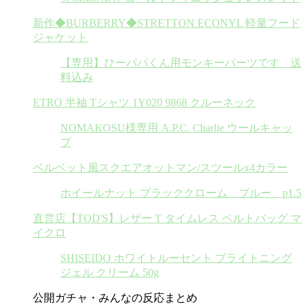
新作◆BURBERRY◆STRETTON ECONYL 軽量フード
ジャケット
【専用】ひーパパくん用モンキーパーツです 送
料込み
ETRO 半袖 Tシャツ 1Y020 9868 クルーネック
NOMAKOSU様専用 A.P.C. Charlie ウールキャッ
プ
ベルベット風スクエアオットマン/スツールx4カラー
ホイールナット ブラッククローム ブルー p1.5
直営店【TOD'S】レザー T タイムレス ベルトバッグ マ
イクロ
SHISEIDO ホワイトルーセント ブライトニング
ジェル クリーム 50g
公開ガチャ・みんなの反応まとめ