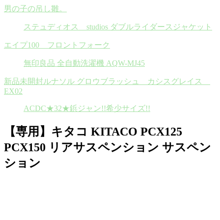
男の子の吊し雛。
ステュディオス studios ダブルライダースジャケット
エイプ100 フロントフォーク
無印良品 全自動洗濯機 AQW-MJ45
新品未開封ルナソル グロウブラッシュ カシスグレイス
EX02
ACDC★32★鋲ジャン!!希少サイズ!!
【専用】キタコ KITACO PCX125
PCX150 リアサスペンション サスペン
ション