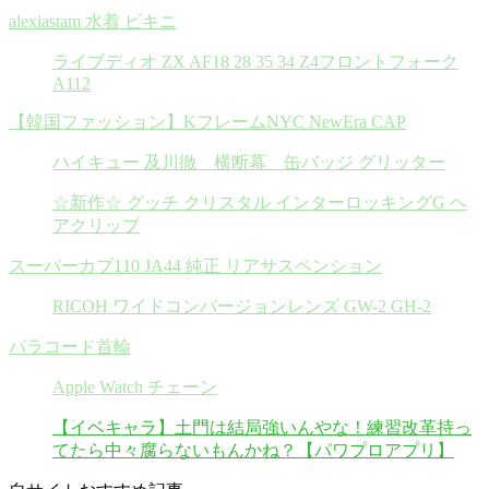
alexiastam 水着 ビキニ
ライブディオ ZX AF18 28 35 34 Z4フロントフォーク
A112
【韓国ファッション】KフレームNYC NewEra CAP
ハイキュー 及川徹 横断幕 缶バッジ グリッター
☆新作☆ グッチ クリスタル インターロッキングG ヘ
アクリップ
スーパーカブ110 JA44 純正 リアサスペンション
RICOH ワイドコンバージョンレンズ GW-2 GH-2
パラコード首輪
Apple Watch チェーン
【イベキャラ】土門は結局強いんやな！練習改革持っ
てたら中々腐らないもんかね？【パワプロアプリ】