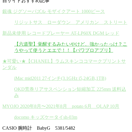
自サイトおすすめ記事
銀魂 ジグソーパズル モザイクアート 1000ピース
リジットサス ローダウン アメリカン ストリート
新品未使用 レコードプレーヤー AT-LP60X DGM レッド
【六道聖】覚醒するみたいやけど、強かったっけ？こ
うやって使うとエエで！！【パワプロアプリ】
★可愛い★【CHANEL】ラムスキンココマークプリントサ
ンダル
iMac mid2011 27インチ(3.1GHz i5,24GB,1TB)
OKD荒巻リアサスペンション短縮加工 225mm 送料込
み
MYOJO 2020年8月〜2021年8月 potato 6月 QLAP 10月
docomo キッズケータイsh-03m
CASIO 腕時計 BabyG 5381/5482