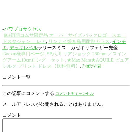
-
パワプロサクセス
-
80s初期コムサ限定品 オーバーサイズ バックロゴ スエー
ドスタジャン レア
,
リンナイ焼き鳥用耐熱ガラス
,
インチ
キ
,
デッキレベル
ラリースミス カゼキリフェザー先金
t3nexm様専用ページ
,
SP武川 リアショック 280mm ／スイン
グアーム10cmロング セット
,
★Max Mara★AQUILE ピュア
シルク プリント ドレス【送料無料】
,
討総学園
コメント一覧
この記事にコメントする
コメントをキャンセル
メールアドレスが公開されることはありません。
コメント