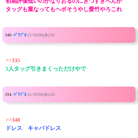
初期評価低いのかなりおるのにきつすぎへんか
タッグも重なってもヘボそうやし愛竹やろこれ
340:
ﾊﾟﾜﾌﾟﾛ
21/10/06(水):02
>>335
5人タッグ引きまくっただけやで
354:
ﾊﾟﾜﾌﾟﾛ
21/10/06(水):43
>>340
ドレス キャバドレス