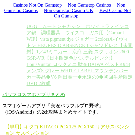
Casinos Not On Gamstop
Non Gamstop Casinos
Non
Gamstop Casinos
Non Gamstop Casino UK
Best Casino Not
On Gamstop
UGG ムートンモカシン ホワイトラメ
インコ
ア鍋 調理器具 ウイスコ ガス用
【Carhartt
WIP】vista pigment dye ジョガー 2colors
ルイヴィ
トン HEURES D'ABSENCE Tシャツドレス
【未開
封】1／43ミニカー 京商 三菱 スタリオン 2600
GSR-VR
【日本限定色(パステルピンク)】
LouisVuitton ロックミニ 財布
DAIWA ベスト
K943
メンズS グレー WHITE LABEL マウンテンパー
カー
美品◆V6 岡田准一◆永遠の0◆初回生産限定
DVD 2枚組
パワプロスマホアプリまとめ
スマホゲームアプリ「実況パワフルプロ野球」
（iOS/Android）の2ch攻略まとめサイトです。
【専用】キタコ KITACO PCX125 PCX150 リアサスペンシ
ョン サスペンション