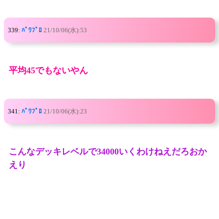
339:
ﾊﾟﾜﾌﾟﾛ
21/10/06(水):53
平均45でもないやん
341:
ﾊﾟﾜﾌﾟﾛ
21/10/06(水):23
こんなデッキレベルで34000いくわけねえだろおか
えり