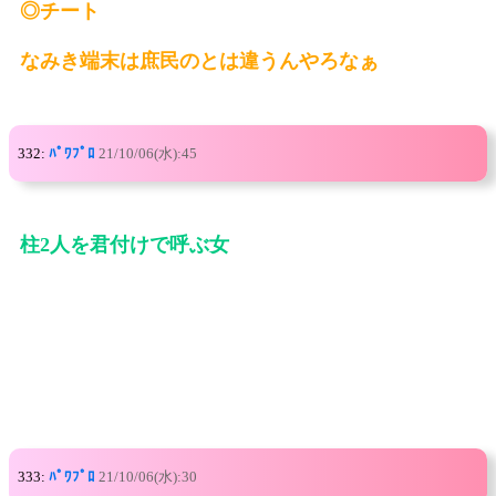
◎チート
なみき端末は庶民のとは違うんやろなぁ
332:
ﾊﾟﾜﾌﾟﾛ
21/10/06(水):45
柱2人を君付けで呼ぶ女
333:
ﾊﾟﾜﾌﾟﾛ
21/10/06(水):30