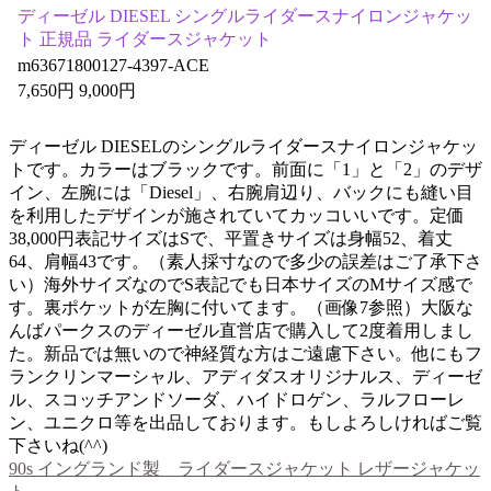
ディーゼル DIESEL シングルライダースナイロンジャケッ
ト 正規品 ライダースジャケット
m63671800127-4397-ACE
7,650円 9,000円
ディーゼル DIESELのシングルライダースナイロンジャケッ
トです。カラーはブラックです。前面に「1」と「2」のデザ
イン、左腕には「Diesel」、右腕肩辺り、バックにも縫い目
を利用したデザインが施されていてカッコいいです。定価
38,000円表記サイズはSで、平置きサイズは身幅52、着丈
64、肩幅43です。（素人採寸なので多少の誤差はご了承下さ
い）海外サイズなのでS表記でも日本サイズのMサイズ感で
す。裏ポケットが左胸に付いてます。（画像7参照）大阪な
んばパークスのディーゼル直営店で購入して2度着用しまし
た。新品では無いので神経質な方はご遠慮下さい。他にもフ
ランクリンマーシャル、アディダスオリジナルス、ディーゼ
ル、スコッチアンドソーダ、ハイドロゲン、ラルフローレ
ン、ユニクロ等を出品しております。もしよろしければご覧
下さいね(^^)
90s イングランド製 ライダースジャケット レザージャケッ