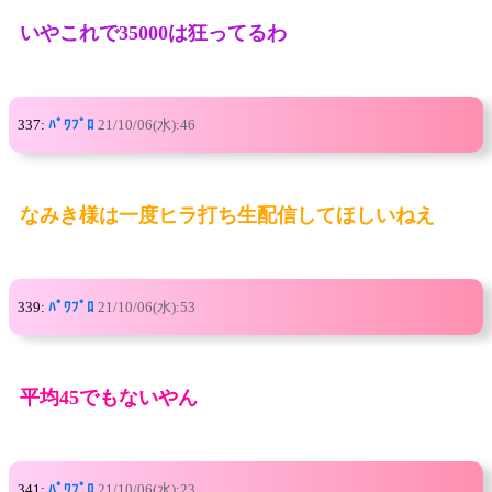
いやこれで35000は狂ってるわ
337:
ﾊﾟﾜﾌﾟﾛ
21/10/06(水):46
なみき様は一度ヒラ打ち生配信してほしいねえ
339:
ﾊﾟﾜﾌﾟﾛ
21/10/06(水):53
平均45でもないやん
341:
ﾊﾟﾜﾌﾟﾛ
21/10/06(水):23