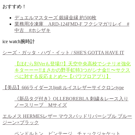
おすすめ！
デュエルマスターズ 銀縁金縁 約500枚
業務用冷凍庫 ARD-124FMD-F フクシマガリレイ #
中古 #ホシザキ
ice watch腕時計
シーズ・ガッタ・ハヴ・イット / SHE'S GOTTA HAVE IT
【ほむら別Verも登場!?】天空中央高校でシナリオ強化
キターーー!!まさかの野手虹特3つがシナ金!! 〜サクス
ペに対する反応まとめ〜【パワプロアプリ】
【美品】666ライダースljm8 ルイスレザーサイクロンtype
《新品タグ付き》OLLEBOREBLA 刺繍＆レース入り
ノースリーブ Mサイズ
エルメス HERMESレザー マウスパッドリバーシブル ブルー
ジーン×ブラック
ペンドルトン ビンテージ チェックジャケット