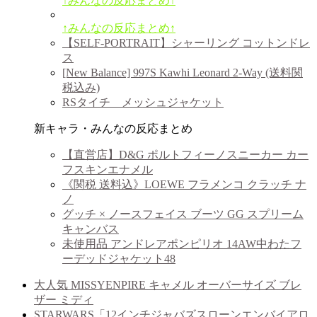
↑みんなの反応まとめ↑
↑みんなの反応まとめ↑
【SELF-PORTRAIT】シャーリング コットンドレ
ス
[New Balance] 997S Kawhi Leonard 2-Way (送料関
税込み)
RSタイチ メッシュジャケット
新キャラ・みんなの反応まとめ
【直営店】D&G ポルトフィーノスニーカー カー
フスキンエナメル
《関税 送料込》LOEWE フラメンコ クラッチ ナ
ノ
グッチ × ノースフェイス ブーツ GG スプリーム
キャンバス
未使用品 アンドレアポンピリオ 14AW中わたフ
ーデッドジャケット48
大人気 MISSYENPIRE キャメル オーバーサイズ ブレ
ザー ミディ
STARWARS「12インチジャバズスローンエンバイアロ