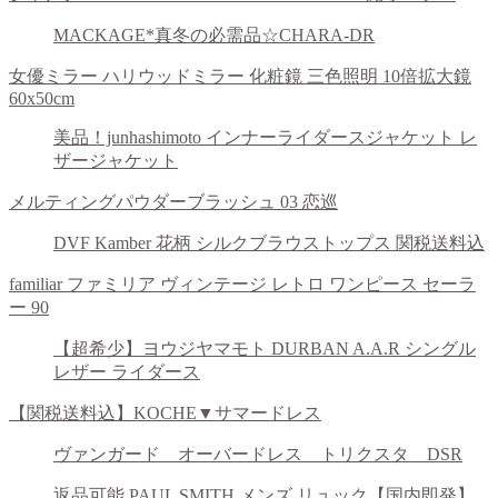
MACKAGE*真冬の必需品☆CHARA-DR
女優ミラー ハリウッドミラー 化粧鏡 三色照明 10倍拡大鏡
60x50cm
美品！junhashimoto インナーライダースジャケット レ
ザージャケット
メルティングパウダーブラッシュ 03 恋巡
DVF Kamber 花柄 シルクブラウストップス 関税送料込
familiar ファミリア ヴィンテージ レトロ ワンピース セーラ
ー 90
【超希少】ヨウジヤマモト DURBAN A.A.R シングル
レザー ライダース
【関税送料込】KOCHE▼サマードレス
ヴァンガード オーバードレス トリクスタ DSR
返品可能 PAUL SMITH メンズ リュック【国内即発】