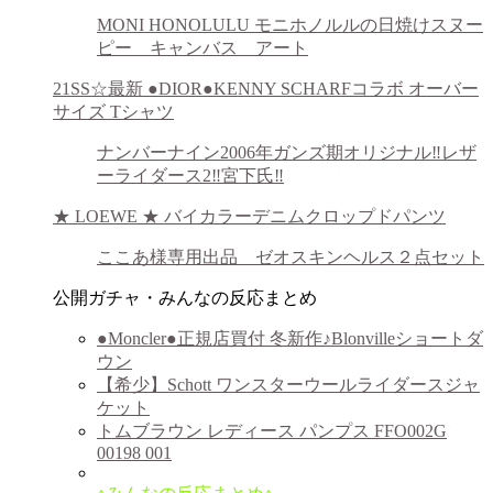
MONI HONOLULU モニホノルルの日焼けスヌー
ピー キャンバス アート
21SS☆最新 ●DIOR●KENNY SCHARFコラボ オーバー
サイズ Tシャツ
ナンバーナイン2006年ガンズ期オリジナル‼️レザ
ーライダース2‼️宮下氏‼️
★ LOEWE ★ バイカラーデニムクロップドパンツ
ここあ様専用出品 ゼオスキンヘルス２点セット
公開ガチャ・みんなの反応まとめ
●Moncler●正規店買付 冬新作♪Blonvilleショートダ
ウン
【希少】Schott ワンスターウールライダースジャ
ケット
トムブラウン レディース パンプス FFO002G
00198 001