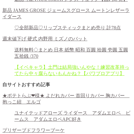
新品 JAMES GROSE ジェームスグロース ムートンレザーラ
イダース
♡全部新品♡リップスティックまとめ売り 計78点
週末値下げ 硬式 内野用 ミズノのバット
送料無料◇まとめ 日本 紙幣 昭和 百圓 拾圓 壱圓 五圓
五拾銭 /370
【イベキャラ】土門は結局強いんやな！練習改革持っ
てたら中々腐らないもんかね？【パワプロアプリ】
自サイトおすすめ記事
★ポテトらぶ❤︎様★ よだれカバー 首回りカバー 胸カバー
抱っこ紐 エルゴ
ユナイテッドアローズ ライダース アダムエロペ ビ
ームス アダムエロペAPC好き
プリザーブドフラワーブーケ