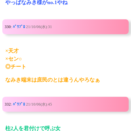
やっぱなみき様がno.1やね
330:
ﾊﾟﾜﾌﾟﾛ
21/10/06(水):31
×天才
×セン○
◎チート
なみき端末は庶民のとは違うんやろなぁ
332:
ﾊﾟﾜﾌﾟﾛ
21/10/06(水):45
柱2人を君付けで呼ぶ女