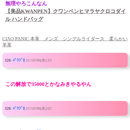
無理やろこんなん
【美品KWANPEN】クワンペンヒマラヤクロコダイ
ル ハンドバッグ
CIAO PANIC 本革 メンズ シングルライダース 柔らかい
羊革
326:
ﾊﾟﾜﾌﾟﾛ
21/10/06(水):53
この解放で35000とかなみきやるやん
328:
ﾊﾟﾜﾌﾟﾛ
21/10/06(水):02