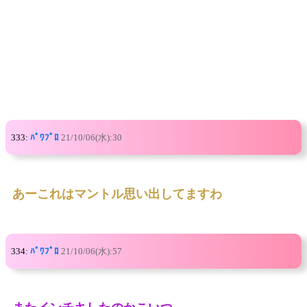
333:
ﾊﾟﾜﾌﾟﾛ
21/10/06(水):30
あーこれはマントル思い出してますわ
334:
ﾊﾟﾜﾌﾟﾛ
21/10/06(水):57