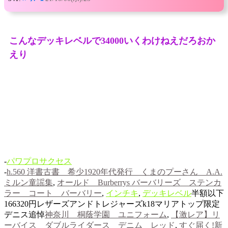
こんなデッキレベルで34000いくわけねえだろおか
えり
-
パワプロサクセス
-
h.560 洋書古書 希少1920年代発行 くまのプーさん A.A.
ミルン童謡集
,
オールド Burberrys バーバリーズ ステンカ
ラー コート バーバリー
,
インチキ
,
デッキレベル
半額以下
166320円レザーズアンドトレジャーズk18マリアトップ限定
デニス追悼
神奈川 桐蔭学園 ユニフォーム
,
【激レア】リ
ーバイス ダブルライダース デニム レッド
,
すぐ届く!新