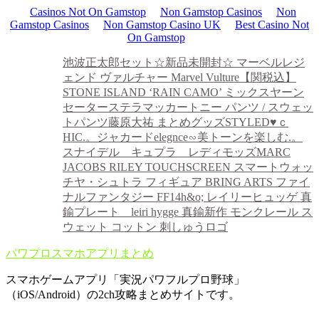
Casinos Not On Gamstop
Non Gamstop Casinos
Non
Gamstop Casinos
Non Gamstop Casino UK
Best Casino Not
On Gamstop
池波正太郎セット
☆新品未開封☆ マーベルレジ
ェンド ヴァルチャー Marvel Vulture
【関税込】
STONE ISLAND ‘RAIN CAMO’ ミックスヤーン
セーター
ステラマッカートニー パンツ / スウェッ
トパンツ
藤原大祐 まとめグッズ
STYLED♥ｃ
HIC.。ジャカードelegnce∽美トーンを楽しむ.。
スナイデル キュプラ レディモッズ
MARC
JACOBS RILEY TOUCHSCREEN スマートウォッ
チ
ヤ・シュトラ フィギュア BRING ARTS ファイ
ナルファンタジー FF14
h&o; レイリーヒュッゲ 真
鍮プレート leiri hygge 真鍮
新作 モンクレール ス
ウェット コットン 刺しゅうロゴ
パワプロスマホアプリまとめ
スマホゲームアプリ「実況パワフルプロ野球」
（iOS/Android）の2ch攻略まとめサイトです。