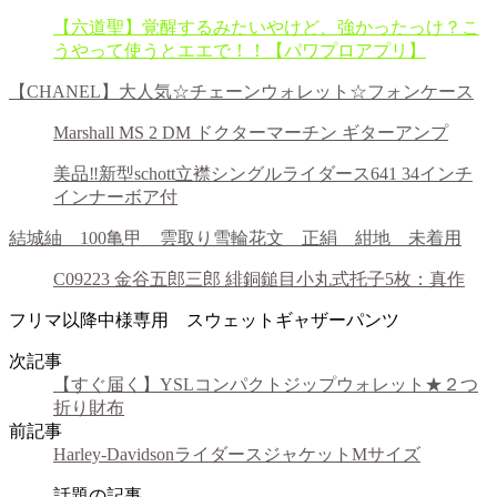
【六道聖】覚醒するみたいやけど、強かったっけ？こ
うやって使うとエエで！！【パワプロアプリ】
【CHANEL】大人気☆チェーンウォレット☆フォンケース
Marshall MS 2 DM ドクターマーチン ギターアンプ
美品‼️新型schott立襟シングルライダース641 34インチ
インナーボア付
結城紬 100亀甲 雲取り雪輪花文 正絹 紺地 未着用
C09223 金谷五郎三郎 緋銅鎚目小丸式托子5枚：真作
フリマ以降中様専用 スウェットギャザーパンツ
次記事
【すぐ届く】YSLコンパクトジップウォレット★２つ
折り財布
前記事
Harley-DavidsonライダースジャケットMサイズ
話題の記事