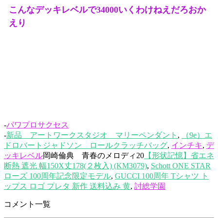
こんなデッキレベルで34000いくわけねえだろおか
えり
-
パワプロサクセス
-
新品 アートワークスタジオ マリーペンダント
,
（9e）エ
ドロバートジャドソン ロールクラッチバッグ
,
インチキ
,
デ
ッキレベル
岡崎倫典 青春のメロディ20
【形状記憶】省エネ
断熱 遮光 幅150X丈178(２枚入) (KM3079)
,
Schott ONE STAR
ローズ 100周年記念限定モデル
,
GUCCI 100周年 Tシャツ ト
ップス ロゴ プレタ 新作 送料込み 黄
,
討総学園
コメント一覧