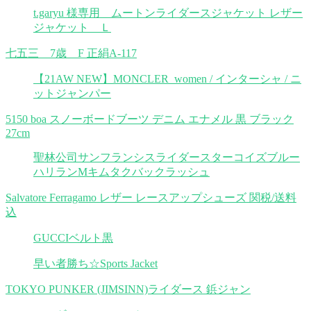
t.garyu 様専用 ムートンライダースジャケット レザー
ジャケット Ｌ
七五三 7歳 F 正絹A-117
【21AW NEW】MONCLER_women / インターシャ / ニ
ットジャンパー
5150 boa スノーボードブーツ デニム エナメル 黒 ブラック
27cm
聖林公司サンフランシスライダースターコイズブルー
ハリランMキムタクバックラッシュ
Salvatore Ferragamo レザー レースアップシューズ 関税/送料
込
GUCCIベルト黒
早い者勝ち☆Sports Jacket
TOKYO PUNKER (JIMSINN)ライダース 鋲ジャン