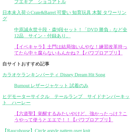
フエギア ショコアトル
日本未入荷☆Crate&Barrel 可愛い 知育玩具 木製 タワーリン
グ
中原誠永世十段・森9段セット！「DVD 勝負」など全
12品 サイン・付録あり。
【イベキャラ】土門は結局強いんやな！練習改革持っ
てたら中々腐らないもんかね？【パワプロアプリ】
自サイトおすすめ記事
カラオケランキンパーティ Disney Dream Hit Song
Burnout レザージャケット 試着のみ
ヒデモーターサイクル テールランプ サイドナンバーキッ
ト ハーレー
【六道聖】覚醒するみたいやけど、強かったっけ？こ
うやって使うとエエで！！【パワプロアプリ】
【Raucohouse】Circle argyle pattern over knit