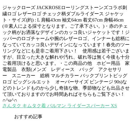
ジャックローズ JACKROSEローリングストーンズコラボ刺
繍ロゴ レザーロゴ チェック柄ダブルライダース ジャケッ
ト・サイズ(約) : L 肩幅43cm 袖丈64cm 着丈67cm 身幅46cm
(※素人による採寸となります。ご了承下さい。)・赤のチェ
ック柄がお洒落なデザインのカッコ良いジャケットです！ジ
ッパーのロゴチャームや腕のレザーロゴ、インナーも総柄に
なっていてカッコ良いデザインになっています！春先のツー
リングなどにも是非ご着用下さい！ 使用感は若干ございま
すが、目立った大きな解れや汚れ、破れ等は無く今後も十分
ご着用頂けると思います。・この商品の他 ホビー用品 家
電製品 衣類(メンズ レディース バッグ アクセサリ
ー スニーカー 総柄 マルチカラー バックプリントビッグ
ロゴ ビッグシルエット オーバーサイズ ビンテージ 90s)な
どのトレンドものから少し奇抜な物、季節物なども出品させ
て頂いておりますのでお時間あればそちらもご覧下さい！
∩^ω^∩
さんタク キムタク着 バルマン ライダースパーカー XS
おすすめ記事