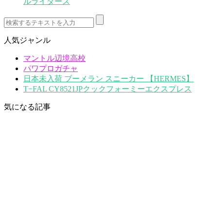
ルライダース
人気ジャンル
マントル辺境高校
パワプロガチャ
日本未入荷 ブーメラン スニーカー 【HERMES】
T−FAL CY8521JPクックフォーミーエクスプレス
気になる記事