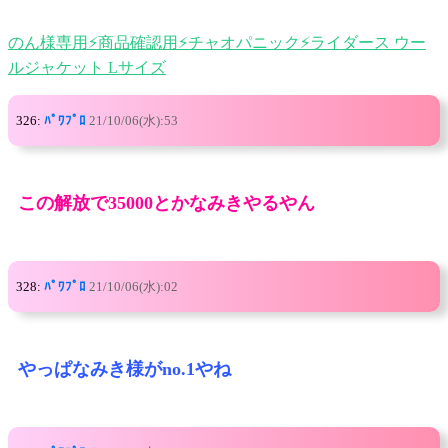
のん様専用⚡商品確認用⚡チャオパニック⚡ライダース ウー
ルジャケット Lサイズ
326:
ﾊﾟﾜﾌﾟﾛ
21/10/06(水):53
この解放で35000とかなみきやるやん
328:
ﾊﾟﾜﾌﾟﾛ
21/10/06(水):02
やっぱなみき様がno.1やね