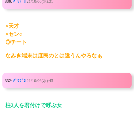
330:
ﾊﾟﾜﾌﾟﾛ
21/10/06(水):31
×天才
×セン○
◎チート
なみき端末は庶民のとは違うんやろなぁ
332:
ﾊﾟﾜﾌﾟﾛ
21/10/06(水):45
柱2人を君付けで呼ぶ女