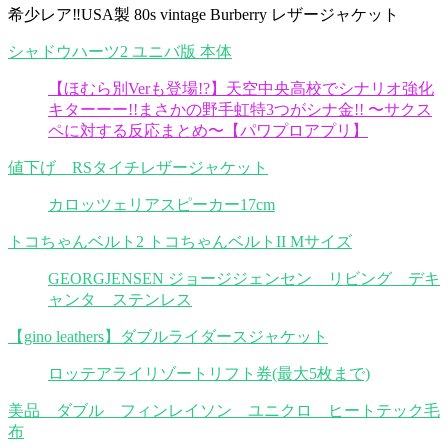
希少レア‼︎USA製 80s vintage Burberry レザージャケット
シャドウハーツ2 ユニバ版 本体
【ほむら別Verも登場!?】天空中央高校でシナリオ強化
キターーー!!まさかの野手虹特3つがシナ金!! 〜サクス
ペに対する反応まとめ〜【パワプロアプリ】
値下げ RSタイチレザージャケット
カロッツェリアスピーカー17cm
トコちゃんベルト2 トコちゃんベルトII Mサイズ
GEORGJENSEN ジョージジェンセン リビング デキ
ャンタ ステンレス
【gino leathers】ダブルライダースジャケット
ロッテアライリゾートリフト券(最大5枚まで)
美品 ダブル フィンレイソン ユニクロ ヒートテック毛
布