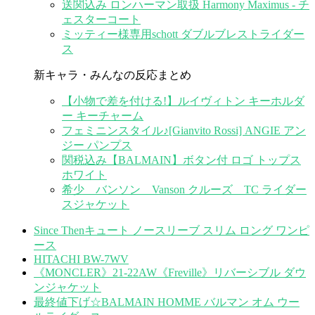
送関込み ロンハーマン取扱 Harmony Maximus - チ
ェスターコート
ミッティー様専用schott ダブルブレストライダー
ス
新キャラ・みんなの反応まとめ
【小物で差を付ける!】ルイヴィトン キーホルダ
ー キーチャーム
フェミニンスタイル♪[Gianvito Rossi] ANGIE アン
ジー パンプス
関税込み【BALMAIN】ボタン付 ロゴ トップス
ホワイト
希少 バンソン Vanson クルーズ TC ライダー
スジャケット
Since Thenキュート ノースリーブ スリム ロング ワンピ
ース
HITACHI BW-7WV
《MONCLER》21-22AW《Freville》リバーシブル ダウ
ンジャケット
最終値下げ☆BALMAIN HOMME バルマン オム ウー