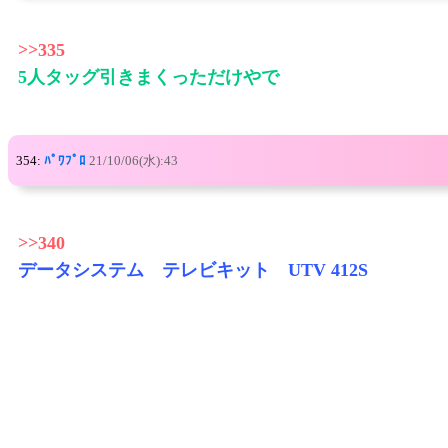
>>335
5人タッグ引きまくっただけやで
354:
ﾊﾟﾜﾌﾟﾛ
21/10/06(水):43
>>340
データシステム テレビキット UTV 412S