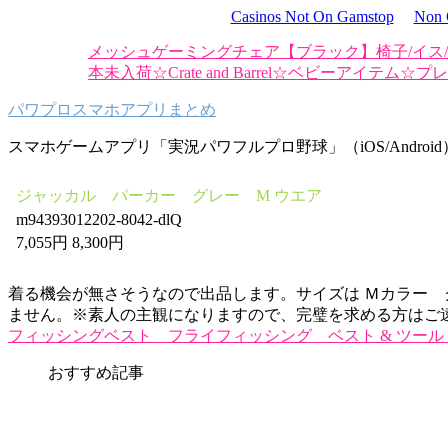
Casinos Not On Gamstop
Non 
メッシュゲーミングチェア【ブラック】椅子/イス
本未入荷☆Crate and Barrel☆ベビーアイテム☆
パワプロスマホアプリまとめ
スマホゲームアプリ「実況パワフルプロ野球」（iOS/Androi
ジャッカル パーカー グレー M ウエア
m94393012202-8042-dlQ
7,055円 8,300円
着る機会が無さそうなので出品します。サイズは Ｍカラー
ません。※素人の主観になりますので、完璧を求める方はご
フィッシングベスト フライフィッシング ベスト & ツール
おすすめ記事