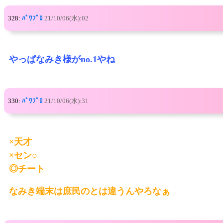
328:
ﾊﾟﾜﾌﾟﾛ
21/10/06(水):02
やっぱなみき様がno.1やね
330:
ﾊﾟﾜﾌﾟﾛ
21/10/06(水):31
×天才
×セン○
◎チート
なみき端末は庶民のとは違うんやろなぁ