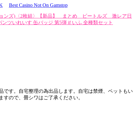
UK
Best Casino Not On Gamstop
ションズ)〈2枚組〉
【新品】 まとめ ビートルズ 激レア
日
e パンツ
いれいす 缶バッジ 第5弾 if いふ 全種類セット
品です。自宅整理の為出品します。自宅は禁煙、ペットもい
ますので、畳シワはご了承ください。