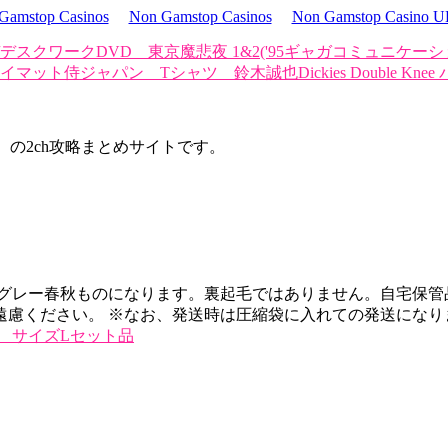
Gamstop Casinos
Non Gamstop Casinos
Non Gamstop Casino 
/デスクワーク
DVD 東京魔悲夜 1&2('95ギャガコミュニケー
プレイマット
侍ジャパン Tシャツ 鈴木誠也
Dickies Double Kne
d）の2ch攻略まとめサイトです。
 グレー春秋ものになります。裏起毛ではありません。自宅保管
遠慮ください。 ※なお、発送時は圧縮袋に入れての発送になり
 サイズLセット品