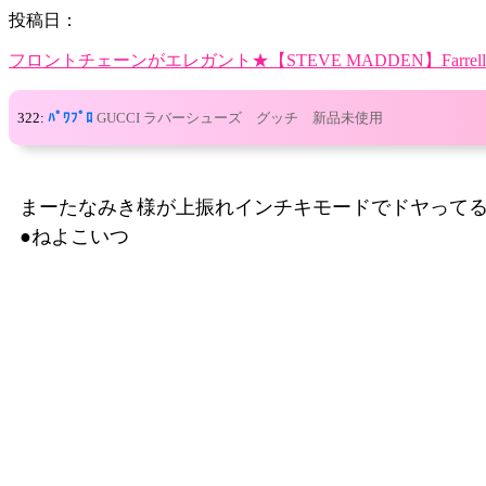
投稿日：
フロントチェーンがエレガント★【STEVE MADDEN】Farrell
322:
ﾊﾟﾜﾌﾟﾛ
GUCCI ラバーシューズ グッチ 新品未使用
まーたなみき様が上振れインチキモードでドヤって
●ねよこいつ