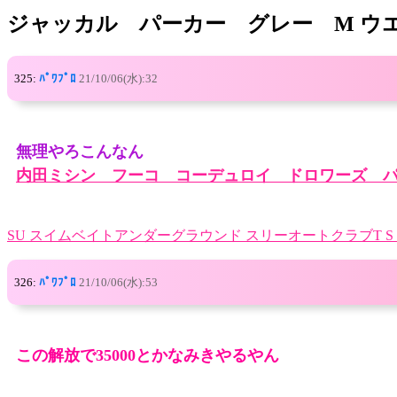
ジャッカル パーカー グレー M ウ
325:
ﾊﾟﾜﾌﾟﾛ
21/10/06(水):32
無理やろこんなん
内田ミシン フーコ コーデュロイ ドロワーズ 
SU スイムベイトアンダーグラウンド スリーオートクラブT S
326:
ﾊﾟﾜﾌﾟﾛ
21/10/06(水):53
この解放で35000とかなみきやるやん