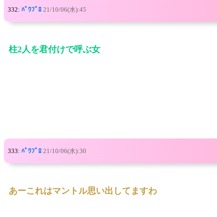
332:
ﾊﾟﾜﾌﾟﾛ
21/10/06(水):45
柱2人を君付けで呼ぶ女
333:
ﾊﾟﾜﾌﾟﾛ
21/10/06(水):30
あーこれはマントル思い出してますわ