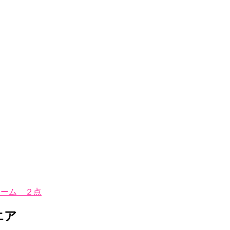
ャーム ２点
エア