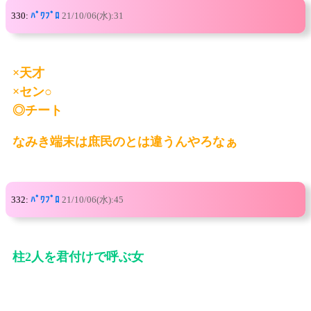
330:
ﾊﾟﾜﾌﾟﾛ
21/10/06(水):31
×天才
×セン○
◎チート
なみき端末は庶民のとは違うんやろなぁ
332:
ﾊﾟﾜﾌﾟﾛ
21/10/06(水):45
柱2人を君付けで呼ぶ女