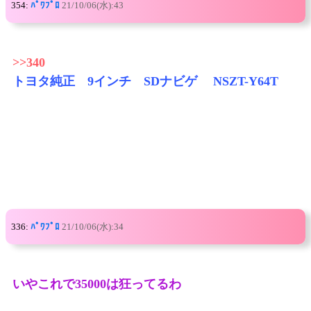
354:
ﾊﾟﾜﾌﾟﾛ
21/10/06(水):43
>>340
トヨタ純正 9インチ SDナビゲ NSZT-Y64T
336:
ﾊﾟﾜﾌﾟﾛ
21/10/06(水):34
いやこれで35000は狂ってるわ