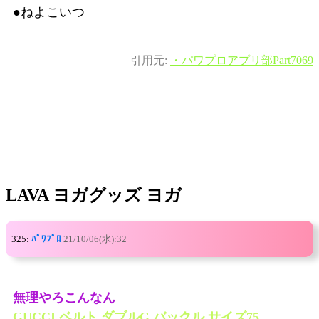
●ねよこいつ
引用元:
・パワプロアプリ部Part7069
LAVA ヨガグッズ ヨガ
325:
ﾊﾟﾜﾌﾟﾛ
21/10/06(水):32
無理やろこんなん
GUCCI ベルト ダブルG バックル サイズ75