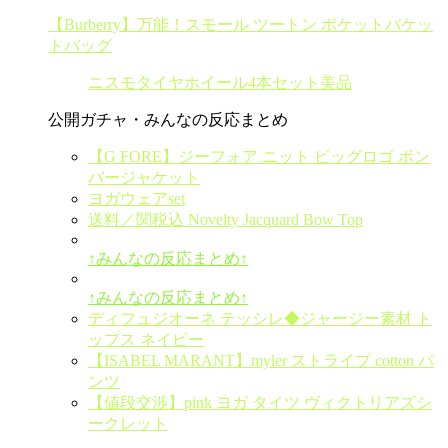
【Burberry】万能！スモール ツートン ポケットバケッ
トバッグ
ニスモタイヤホイール4本セット美品
公開ガチャ・みんなの反応まとめ
【G FORE】ジーフォア ニット ビッグロゴ ボン
バージャケット
ヨガウェアset
送料／関税込 Novelty Jacquard Bow Top
↑みんなの反応まとめ↑
↑みんなの反応まとめ↑
ディフュジオーネ テッシレ◆ジャージー素材 ト
ップス ネイビー
【ISABEL MARANT】myler ストライプ cotton パ
ンツ
【値段交渉】pink ヨガ タイツ ヴィクトリアズシ
ークレット