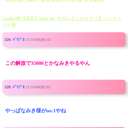
Goddes柄【新品】inner fire ヨガレギンスカプリ丈 バンクー
バー発
326:
ﾊﾟﾜﾌﾟﾛ
21/10/06(水):53
この解放で35000とかなみきやるやん
328:
ﾊﾟﾜﾌﾟﾛ
21/10/06(水):02
やっぱなみき様がno.1やね