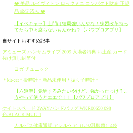
❤️ 美品 ルイヴィトン ロックミニ コンパクト財布 正規
品 鑑定済み ❤️
【イベキャラ】土門は結局強いんやな！練習改革持っ
てたら中々腐らないもんかね？【パワプロアプリ】
自サイトおすすめ記事
アミューズ ハンサムライブ 2009 入場者特典 お土産 カード
抜け無し封筒付
ヨガ チュニック
＊kit-cat＊掛時計＊新品未使用＊振り子時計＊
【六道聖】覚醒するみたいやけど、強かったっけ？こ
うやって使うとエエで！！【パワプロアプリ】
ケイトスペード 2WAYハンドバッグ WKR00650 098
色:BLACK MULTI
カルピス健康通販 アレルケア（L-92乳酸菌）4袋