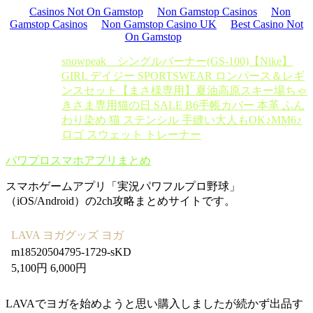
Casinos Not On Gamstop
Non Gamstop Casinos
Non
Gamstop Casinos
Non Gamstop Casino UK
Best Casino Not
On Gamstop
snowpeak シングルバーナー(GS-100)
【Nike】
GIRL デイジー SPORTSWEAR ロンパース＆レギ
ンスセット
【まさ様専用】夏油高原スキー場
ちゃ
きさま専用
猫の日 SALE B6手帳カバー 本革 ふん
わり染め 猫 ステンシル 手縫い
大人もOK♪MM6♪
ロゴ スウェット トレーナー
パワプロスマホアプリまとめ
スマホゲームアプリ「実況パワフルプロ野球」
（iOS/Android）の2ch攻略まとめサイトです。
LAVA ヨガグッズ ヨガ
m18520504795-1729-sKD
5,100円 6,000円
LAVAでヨガを始めようと思い購入しましたが続かず出品す