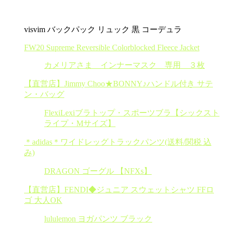
visvim バックパック リュック 黒 コーデュラ
FW20 Supreme Reversible Colorblocked Fleece Jacket
カメリアさま インナーマスク 専用 ３枚
【直営店】Jimmy Choo★BONNY♪ハンドル付き サテ
ン・バッグ
FlexiLexiブラトップ・スポーツブラ【シックスト
ライプ・Mサイズ】
＊adidas＊ワイドレッグトラックパンツ(送料/関税 込
み)
DRAGON ゴーグル 【NFXs】
【直営店】FENDI◆ジュニア スウェットシャツ FFロ
ゴ 大人OK
lululemon ヨガパンツ ブラック