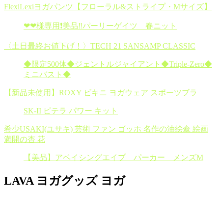
FlexiLexiヨガパンツ【フローラル&ストライプ・Mサイズ】
❤︎❤︎様専用❗️美品‼️パーリーゲイツ 春ニット
〈土日最終お値下げ！〉TECH 21 SANSAMP CLASSIC
◆限定500体◆ジェントルジャイアント◆Triple-Zero◆
ミニバスト◆
【新品未使用】ROXY ビキニ ヨガウェア スポーツブラ
SK-II ピテラ パワー キット
希少USAKI(ユサキ) 芸術 ファン ゴッホ 名作の油絵傘 絵画
満開の杏 花
【美品】アベイシングエイプ パーカー メンズM
LAVA ヨガグッズ ヨガ