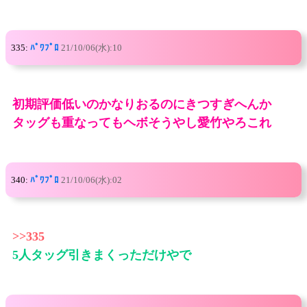
335:
ﾊﾟﾜﾌﾟﾛ
21/10/06(水):10
初期評価低いのかなりおるのにきつすぎへんか
タッグも重なってもヘボそうやし愛竹やろこれ
340:
ﾊﾟﾜﾌﾟﾛ
21/10/06(水):02
>>335
5人タッグ引きまくっただけやで