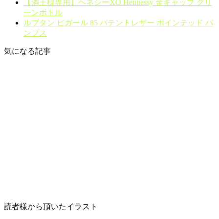
【酒王様専用】ヘネシーXO Hennessy 金キャップ グリ
ーンボトル
ルブタン ピガール 85 パテントレザー ポインテッド パ
ンプス
気になる記事
読者様から頂いたイラスト