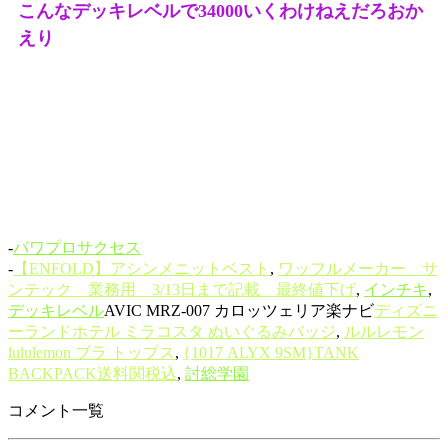
こんなデッキレベルで34000いくわけねえだろおか
えり
-
パワプロサクセス
-
【ENFOLD】アシンメニットベスト
,
ワッフルメーカー サ
ンテック 業務用 3/13日まで記載 最終値下げ
,
インチキ
,
デッキレベル
AVIC MRZ-007 カロッツェリア楽ナビ
ディズニ
ーランドホテル ミラコスタ ぬいぐるみバッジ
,
ルルレモン
lululemon ブラ トップス
,
{1017 ALYX 9SM}TANK
BACKPACK送料関税込
,
討総学園
コメント一覧