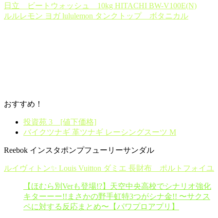
日立 ビートウォッシュ 10kg HITACHI BW-V100E(N)
ルルレモン ヨガ lululemon タンクトップ ボタニカル
おすすめ！
投資苑 3 [値下価格]
バイクツナギ 革ツナギ レーシングスーツ M
Reebok インスタポンプフューリーサンダル
ルイヴィトン✨ Louis Vuitton ダミエ 長財布 ポルトフォイユ
【ほむら別Verも登場!?】天空中央高校でシナリオ強化
キターーー!!まさかの野手虹特3つがシナ金!! 〜サクス
ペに対する反応まとめ〜【パワプロアプリ】