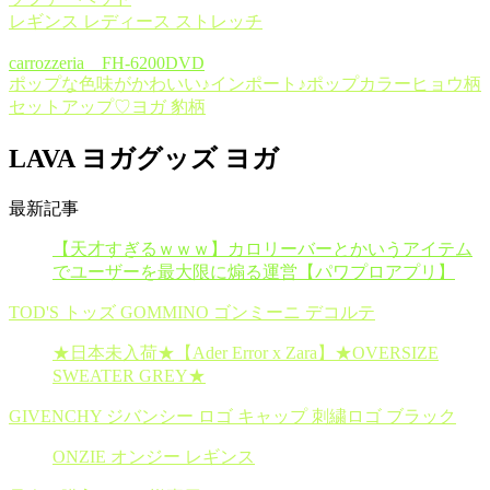
レギンス レディース ストレッチ
carrozzeria FH-6200DVD
ポップな色味がかわいい♪インポート♪ポップカラーヒョウ柄
セットアップ♡ヨガ 豹柄
LAVA ヨガグッズ ヨガ
最新記事
【天才すぎるｗｗｗ】カロリーバーとかいうアイテム
でユーザーを最大限に煽る運営【パワプロアプリ】
TOD'S トッズ GOMMINO ゴンミーニ デコルテ
★日本未入荷★【Ader Error x Zara】★OVERSIZE
SWEATER GREY★
GIVENCHY ジバンシー ロゴ キャップ 刺繍ロゴ ブラック
ONZIE オンジー レギンス