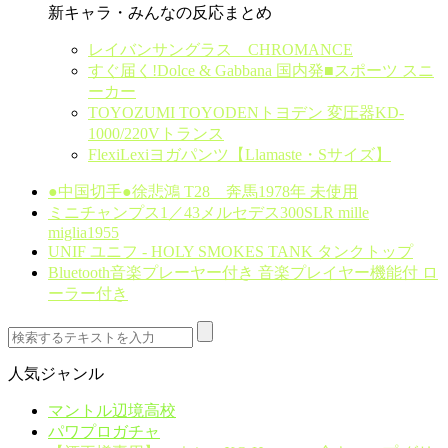
新キャラ・みんなの反応まとめ
レイバンサングラス CHROMANCE
すぐ届く!Dolce & Gabbana 国内発■スポーツ スニ
ーカー
TOYOZUMI TOYODENトヨデン 変圧器KD-
1000/220Vトランス
FlexiLexiヨガパンツ【Llamaste・Sサイズ】
●中国切手●徐悲鴻 T28 奔馬1978年 未使用
ミニチャンプス1／43メルセデス300SLR mille
miglia1955
UNIF ユニフ - HOLY SMOKES TANK タンクトップ
Bluetooth音楽プレーヤー付き 音楽プレイヤー機能付 ロ
ーラー付き
人気ジャンル
マントル辺境高校
パワプロガチャ