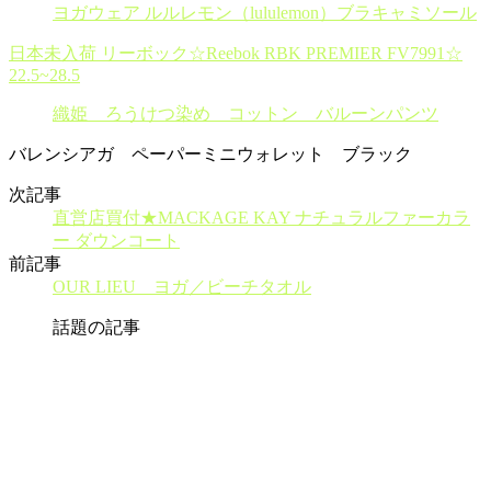
ヨガウェア ルルレモン（lululemon）ブラキャミソール
日本未入荷 リーボック☆Reebok RBK PREMIER FV7991☆
22.5~28.5
織姫 ろうけつ染め コットン バルーンパンツ
バレンシアガ ペーパーミニウォレット ブラック
次記事
直営店買付★MACKAGE KAY ナチュラルファーカラ
ー ダウンコート
前記事
OUR LIEU ヨガ／ビーチタオル
話題の記事