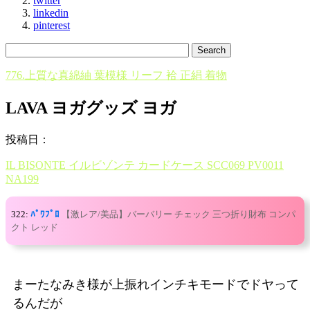
twitter
linkedin
pinterest
776.上質な真綿紬 葉模様 リーフ 袷 正絹 着物
LAVA ヨガグッズ ヨガ
投稿日：
IL BISONTE イルビゾンテ カードケース SCC069 PV0011
NA199
322:
ﾊﾟﾜﾌﾟﾛ
【激レア/美品】バーバリー チェック 三つ折り財布 コンパ
クト レッド
まーたなみき様が上振れインチキモードでドヤって
るんだが