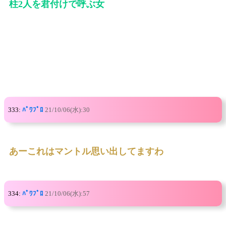
柱2人を君付けで呼ぶ女
333:
ﾊﾟﾜﾌﾟﾛ
21/10/06(水):30
あーこれはマントル思い出してますわ
334:
ﾊﾟﾜﾌﾟﾛ
21/10/06(水):57