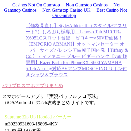
Casinos Not On Gamstop
Non Gamstop Casinos
Non
Gamstop Casinos
Non Gamstop Casino UK
Best Casino Not
On Gamstop
【価格見直し】Style/Athlete Ⅱ（スタイル/アスリ
ート2）
しろぶち様専用 Lenovo Tab M10 TB-
X605LC
スロット台鍵 ゼロキー×50
VIP価格！
【EMPORIO ARMANI】オットマンセーター オ
ーバーサイズ
バレンシア白帽子
国内発【Tiffany &
Co.】ティファニー ブルー ピギーバンク
【yuki様
専用】Razer Kishi for iPhone
RX-S600 YAMAHA
5.1ch Air play対応AVアンプ
MOSCHINO リボン付
きシャツ＆ブラウス
パワプロスマホアプリまとめ
スマホゲームアプリ「実況パワフルプロ野球」
（iOS/Android）の2ch攻略まとめサイトです。
Supreme Zip Up Hooded パーカー
m30239931603-15895-4KN
11,900円 14,000円