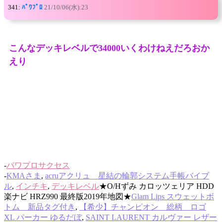
341:
ﾊﾟﾜﾌﾟﾛ
21/10/06(水):23
こんなデッキレベルで34000いくわけねえだろおか
えり
-
パワプロサクセス
-
KMAさま
,
acruアクリュ 星結の輪郭システム手帳バイブ
ル
,
インチキ
,
デッキレベル
★O/Hずみ カロッツェリア HDD
楽ナビ HRZ990 最終版2019年地図★
Glam Lips スウェットボ
トム 新品タグ付き
,
【希少】チャンピオン 総柄 ロゴ
XL パーカー ゆるだぼ
,
SAINT LAURENT カルヴァー レザー