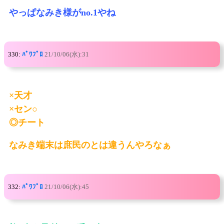
やっぱなみき様がno.1やね
330:
ﾊﾟﾜﾌﾟﾛ
21/10/06(水):31
×天才
×セン○
◎チート
なみき端末は庶民のとは違うんやろなぁ
332:
ﾊﾟﾜﾌﾟﾛ
21/10/06(水):45