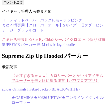
イベキャラ管理人考察まとめ
ローディッドペーパーバッグ10点＋ラッピング
まゆぅ様専用【グローバーオール】Sサイズ 旧タグ ビン
テージ ダッフルコート
こまたろ様専用☆See By Chloé シーバイクロエ 三つ折り財布
SUPREME パーカー 黒 M classic logo hoodie
Supreme Zip Up Hooded パーカー
最新記事
【天才すぎるｗｗｗ】カロリーバーとかいうアイテム
でユーザーを最大限に煽る運営【パワプロアプリ】
adidas Originals Firebird Jacket (BLACK/WHITE)
★CARMINA★80686 UETAM★アンラインドタッセル
ローファー