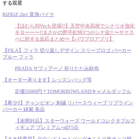
する双星
RiZKiZ 2in1 変身バイク
【ほむら別Verも登場!?】天空中央高校でシナリオ強化
キターーー!!まさかの野手虹特3つがシナ金!! 〜サクス
ペに対する反応まとめ〜【パワプロアプリ】
【FILA】フィラ 切り返しデザイン スリーブロゴ パーカー
ブルー フィラ
PRADA サフィアーノ 折りたたみ財布
【オーダー承ります】レッスンバッグ等
定価55000円＊TOMORROWLANDキャメルダッフル
【希少‼︎】チャンピオン 刺繍 リバースウィーブ リブライン
パーカー 緑紫 美品
【未開封品】スターウォーズ ワールドコレクタブルフ
ィギュア プレミアム+α計5点
【まき様専用】ラウンドトートバッグ★ミルク板チョコ柄