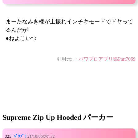
まーたなみき様が上振れインチキモードでドヤって
るんだが
●ねよこいつ
引用元:
・パワプロアプリ部Part7069
Supreme Zip Up Hooded パーカー
325:
ﾊﾟﾜﾌﾟﾛ
21/10/06(水):32