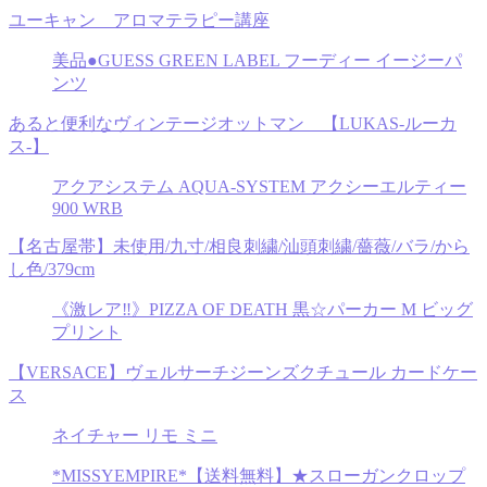
ユーキャン アロマテラピー講座
美品●GUESS GREEN LABEL フーディー イージーパ
ンツ
あると便利なヴィンテージオットマン 【LUKAS-ルーカ
ス-】
アクアシステム AQUA-SYSTEM アクシーエルティー
900 WRB
【名古屋帯】未使用/九寸/相良刺繍/汕頭刺繍/薔薇/バラ/から
し色/379cm
《激レア‼︎》PIZZA OF DEATH 黒☆パーカー M ビッグ
プリント
【VERSACE】ヴェルサーチジーンズクチュール カードケー
ス
ネイチャー リモ ミニ
*MISSYEMPIRE*【送料無料】★スローガンクロップ