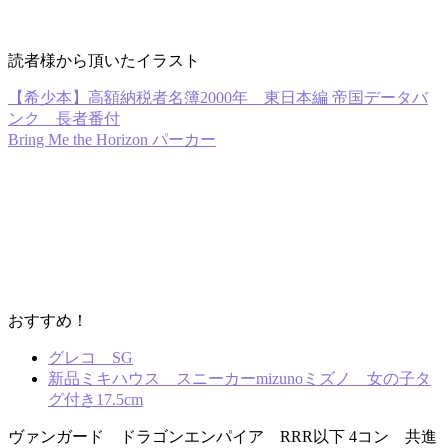
読者様から頂いたイラスト
【希少本】高額納税者名簿2000年 東日本編 帝国データバ
ンク 長者番付
Bring Me the Horizon パーカー
おすすめ！
グレコ SG
新品ミキハウス スニーカーmizunoミズノ 女の子タ
グ付き17.5cm
ヴァンガード ドラゴンエンパイア RRR以下 4コン 共進