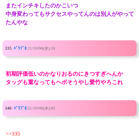
またインチキしたのかこいつ
中身変わってもサクセスやってんのは別人がやって
たんやな
335:
ﾊﾟﾜﾌﾟﾛ
21/10/06(水):10
初期評価低いのかなりおるのにきつすぎへんか
タッグも重なってもヘボそうやし愛竹やろこれ
340:
ﾊﾟﾜﾌﾟﾛ
21/10/06(水):02
>>335