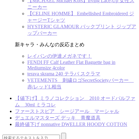
【MICHAEL Michael Kors】Irving Lace-Up 女性ス
ニーカー
【CELINE HOMME】 Embellished Embroidered ジ
ャージーTシャツ
HYSTERIC GLAMOUR バックプリント ジップア
ップパーカー
新キャラ・みんなの反応まとめ
レイバンの伊達メガネです！
FENDI FF Calf Leather Flat Baguette bag in
Mediumsize 4color
terava skrama 240 テラバ スクラマ
VETEMENTS 刺繍ロゴSecretSocietyパーカー
赤/レッドL相当
【値下げ】ミラノコレクション 2010 オードパルファ
ム 30ml ミラコレ
ファーストスピア シージアール マーシャル
デュエルマスターズ デッキ 青魔道具
最終値下げ nonnative DWELLER HOODY COTTON