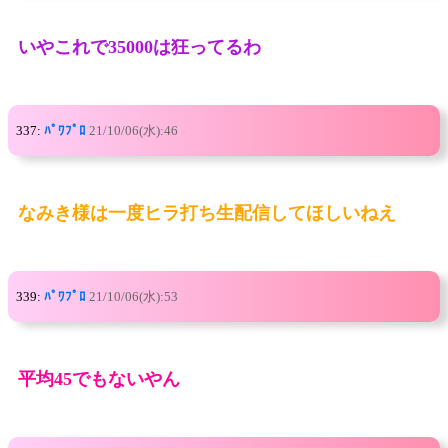
いやこれで35000は狂ってるわ
337:
ﾊﾟﾜﾌﾟﾛ
21/10/06(水):46
なみき様は一度ヒラ打ち生配信してほしいねえ
339:
ﾊﾟﾜﾌﾟﾛ
21/10/06(水):53
平均45でもないやん