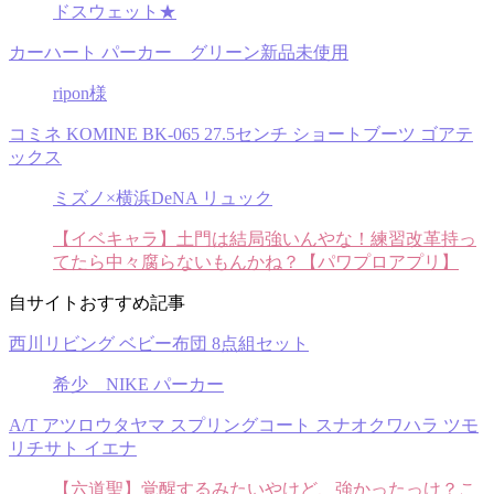
ドスウェット★
カーハート パーカー グリーン新品未使用
ripon様
コミネ KOMINE BK-065 27.5センチ ショートブーツ ゴアテ
ックス
ミズノ×横浜DeNA リュック
【イベキャラ】土門は結局強いんやな！練習改革持っ
てたら中々腐らないもんかね？【パワプロアプリ】
自サイトおすすめ記事
西川リビング ベビー布団 8点組セット
希少 NIKE パーカー
A/T アツロウタヤマ スプリングコート スナオクワハラ ツモ
リチサト イエナ
【六道聖】覚醒するみたいやけど、強かったっけ？こ