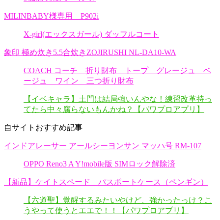
MILINBABY様専用 P902i
X-girl(エックスガール) ダッフルコート
象印 極め炊き5.5合炊きZOJIRUSHI NL-DA10-WA
COACH コーチ 折り財布 トープ グレージュ ベ
ージュ ワイン 三つ折り財布
【イベキャラ】土門は結局強いんやな！練習改革持っ
てたら中々腐らないもんかね？【パワプロアプリ】
自サイトおすすめ記事
インドアレーサー アールシーヨンサン マッハ号 RM-107
OPPO Reno3 A Y!mobile版 SIMロック解除済
【新品】ケイトスペード パスポートケース（ペンギン）
【六道聖】覚醒するみたいやけど、強かったっけ？こ
うやって使うとエエで！！【パワプロアプリ】