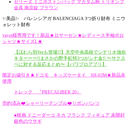
セリーヌ ミニボストンバッグ マカダム柄 トリオンフ
金具 南京錠 ブラウン
✨美品✨ バレンシアガ BALENCIAGA 3つ折り財布 ミニウ
ォレット財布
yayoi様専用です！新品★ロサーセン★レディース半袖ポロ
シャツ★サイズL★
【ほむら別Verも登場!?】天空中央高校でシナリオ強化
キターーー!!まさかの野手虹特3つがシナ金!! 〜サクス
ペに対する反応まとめ〜【パワプロアプリ】
限定お値引き★ドコモ キッズケータイ SH-03M★新品未
使用
トレック 『PRECALIBER 20』
売約済み❤️シャーリーテンプル❤️リボンパンツ
●映画 ドニーダーコ ネカ フランク フィギュア 未開封
銀色のウサギ