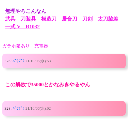
無理やろこんなん
武具 刀装具 模造刀 居合刀 刀剣 太刀脇差
一式 V R1032
ガラホ箱あり＋充電器
326:
ﾊﾟﾜﾌﾟﾛ
21/10/06(水):53
この解放で35000とかなみきやるやん
328:
ﾊﾟﾜﾌﾟﾛ
21/10/06(水):02