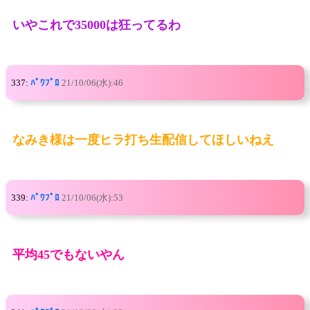
いやこれで35000は狂ってるわ
337:
ﾊﾟﾜﾌﾟﾛ
21/10/06(水):46
なみき様は一度ヒラ打ち生配信してほしいねえ
339:
ﾊﾟﾜﾌﾟﾛ
21/10/06(水):53
平均45でもないやん