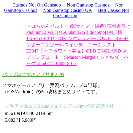
Casinos Not On Gamstop
Non Gamstop Casinos
Non
Gamstop Casinos
Non Gamstop Casino UK
Best Casino Not
On Gamstop
トコちゃんベルトⅡ (Mサイズ・紺色) 説明書付き
Pad mini 2 Wi-Fi+Cellular 32GB docomo
DAI.T様
TKS05301J TOTOシングルレバー
ボルボ 850 セ
ンターコンソールスイッチ アームレスト
E3047【オフホワイト美品】OLD ENGLAND ス
プリングコート S
Maison Margiela ショルダーバ
ッグ 55ui0275-0399-8013
パワプロスマホアプリまとめ
スマホゲームアプリ「実況パワフルプロ野球」
（iOS/Android）の2ch攻略まとめサイトです。
ノキア Nokia 130 dual sim デュアルSim 携帯電話本体
m56109197840-2119-5nt
5,083円 5,980円