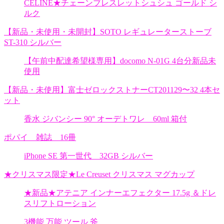
CELINE★チェーンブレスレットシュシュ ゴールド シ
ルク
【新品・未使用・未開封】SOTO レギュレーターストーブ
ST-310 シルバー
【午前中配達希望様専用】docomo N-01G 4台分新品未
使用
【新品・未使用】富士ゼロックストナーCT201129〜32 4本セ
ット
香水 ジバンシー 90° オーデトワレ 60ml 箱付
ポパイ 雑誌 16冊
iPhone SE 第一世代 32GB シルバー
★クリスマス限定★Le Creuset クリスマス マグカップ
★新品★アテニア インナーエフェクター 17.5g ＆ドレ
スリフトローション
3機能 万能 ツール 斧