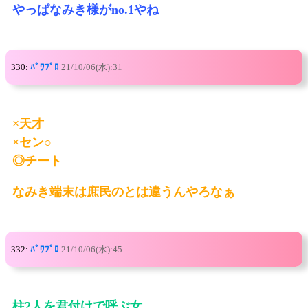
やっぱなみき様がno.1やね
330:
ﾊﾟﾜﾌﾟﾛ
21/10/06(水):31
×天才
×セン○
◎チート
なみき端末は庶民のとは違うんやろなぁ
332:
ﾊﾟﾜﾌﾟﾛ
21/10/06(水):45
柱2人を君付けで呼ぶ女