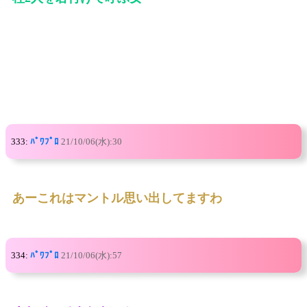
333:
ﾊﾟﾜﾌﾟﾛ
21/10/06(水):30
あーこれはマントル思い出してますわ
334:
ﾊﾟﾜﾌﾟﾛ
21/10/06(水):57