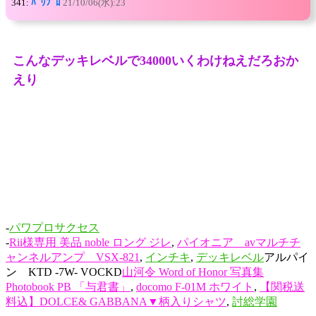
341:
ﾊﾟﾜﾌﾟﾛ
21/10/06(水):23
こんなデッキレベルで34000いくわけねえだろおか
えり
-
パワプロサクセス
-
Rii様専用 美品 noble ロング ジレ
,
パイオニア avマルチチ
ャンネルアンプ VSX-821
,
インチキ
,
デッキレベル
アルパイ
ン KTD -7W- VOCKD
山河令 Word of Honor 写真集
Photobook PB 「与君書」
,
docomo F-01M ホワイト
,
【関税送
料込】DOLCE& GABBANA▼柄入りシャツ
,
討総学園