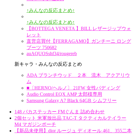
↑みんなの反応まとめ↑
↑みんなの反応まとめ↑
【BOTTEGA VENETA 】BILL レザージップウォ
レット
直営店買付【FERRAGAMO】ガンチーニ ロング
ブーツ 750682
auAQUOSshf34/rougereb
新キャラ・みんなの反応まとめ
ADA ブランチウッド ２本 流木 アクアリウ
ム
■〔HERNO/ヘルノ〕 21FW 女性パディング
Audio Control EQX AMP 太郎様専用
Samsung Galaxy A7 Black 64GB シムフリー
148 バカステッカー FMぐんま 詰め合わせ
2個セット 米軍放出品 TAC-T タクティカルテイラー
M4 マガジンポーチ
【新品未使用】dior ルージュ ディオール 461、355二本