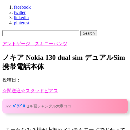
facebook
twitter
linkedin
pinterest
アントゲージ スキニーパンツ
ノキア Nokia 130 dual sim デュアルSim
携帯電話本体
投稿日：
☆関送込☆スタッドピアス
322:
ﾊﾟﾜﾌﾟﾛ
セル画ジャングル大帝ココ
まーたなみき様が上振れインチキモードでドヤって