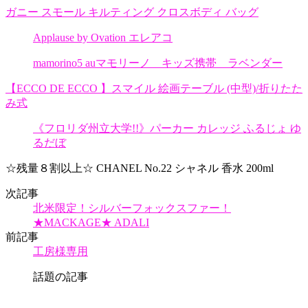
ガニー スモール キルティング クロスボディ バッグ
Applause by Ovation エレアコ
mamorino5 auマモリーノ キッズ携帯 ラベンダー
【ECCO DE ECCO 】スマイル 絵画テーブル (中型)/折りたた
み式
《フロリダ州立大学!!》パーカー カレッジ ふるじょ ゆ
るだぼ
☆残量８割以上☆ CHANEL No.22 シャネル 香水 200ml
次記事
北米限定！シルバーフォックスファー！
★MACKAGE★ ADALI
前記事
工房様専用
話題の記事