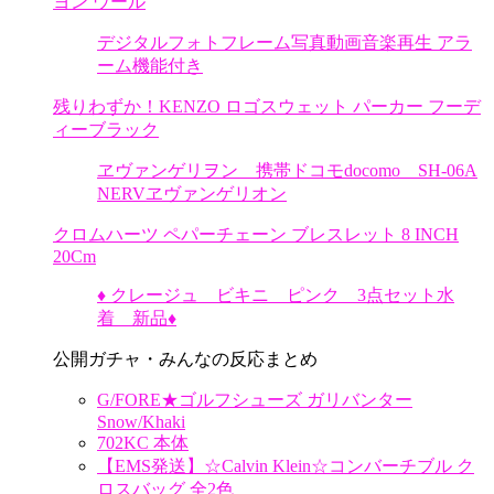
ヨン ウール
デジタルフォトフレーム写真動画音楽再生 アラ
ーム機能付き
残りわずか！KENZO ロゴスウェット パーカー フーデ
ィーブラック
ヱヴァンゲリヲン 携帯ドコモdocomo SH-06A
NERVヱヴァンゲリオン
クロムハーツ ペパーチェーン ブレスレット 8 INCH
20Cm
♦️ クレージュ ビキニ ピンク 3点セット水
着 新品♦️
公開ガチャ・みんなの反応まとめ
G/FORE★ゴルフシューズ ガリバンター
Snow/Khaki
702KC 本体
【EMS発送】☆Calvin Klein☆コンバーチブル ク
ロスバッグ 全2色