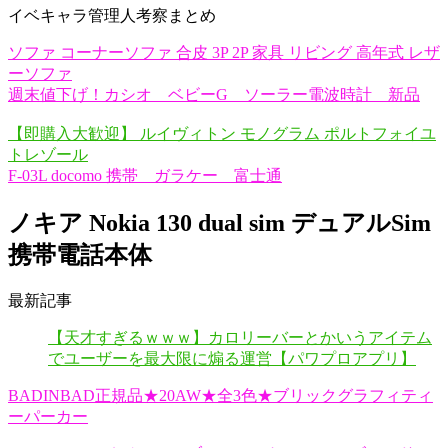
イベキャラ管理人考察まとめ
ソファ コーナーソファ 合皮 3P 2P 家具 リビング 高年式 レザ
ーソファ
週末値下げ！カシオ ベビーG ソーラー電波時計 新品
【即購入大歓迎】 ルイヴィトン モノグラム ポルトフォイユ
トレゾール
F-03L docomo 携帯 ガラケー 富士通
ノキア Nokia 130 dual sim デュアルSim
携帯電話本体
最新記事
【天才すぎるｗｗｗ】カロリーバーとかいうアイテム
でユーザーを最大限に煽る運営【パワプロアプリ】
BADINBAD正規品★20AW★全3色★ブリックグラフィティ
ーパーカー