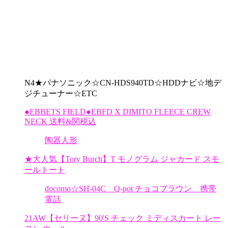
N4★パナソニック☆CN-HDS940TD☆HDDナビ☆地デ
ジチューナー☆ETC
●EBBETS FIELD●EBFD X DIMITO FLEECE CREW
NECK 送料&関税込
陶器人形
★大人気【Tory Burch】T モノグラム ジャカード スモ
ールトート
docomo☆SH-04C Q-pot チョコブラウン 携帯
電話
21AW【セリーヌ】90'S チェック ミディスカート レー