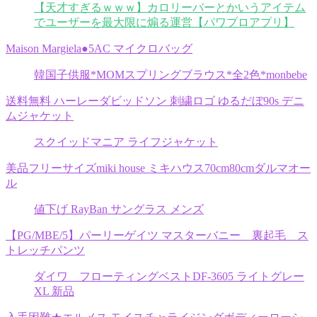
【天才すぎるｗｗｗ】カロリーバーとかいうアイテム
でユーザーを最大限に煽る運営【パワプロアプリ】
Maison Margiela●5AC マイクロバッグ
韓国子供服*MOMスプリングブラウス*全2色*monbebe
送料無料 ハーレーダビッドソン 刺繍ロゴ ゆるだぼ90s デニ
ムジャケット
スクイッドマニア ライフジャケット
美品フリーサイズmiki house ミキハウス70cm80cmダルマオー
ル
値下げ RayBan サングラス メンズ
【PG/MBE/5】パーリーゲイツ マスターバニー 裏起毛 ス
トレッチパンツ
ダイワ フローティングベストDF-3605 ライトグレー
XL 新品