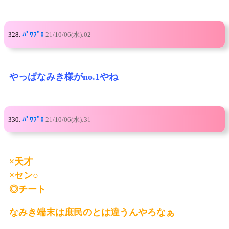
328:
ﾊﾟﾜﾌﾟﾛ
21/10/06(水):02
やっぱなみき様がno.1やね
330:
ﾊﾟﾜﾌﾟﾛ
21/10/06(水):31
×天才
×セン○
◎チート
なみき端末は庶民のとは違うんやろなぁ