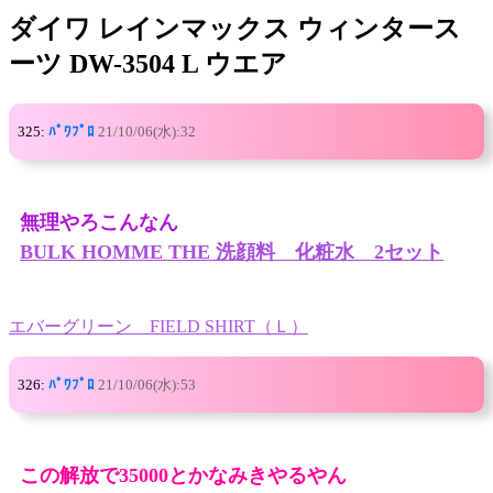
ダイワ レインマックス ウィンタース
ーツ DW-3504 L ウエア
325:
ﾊﾟﾜﾌﾟﾛ
21/10/06(水):32
無理やろこんなん
BULK HOMME THE 洗顔料 化粧水 2セット
エバーグリーン FIELD SHIRT（Ｌ）
326:
ﾊﾟﾜﾌﾟﾛ
21/10/06(水):53
この解放で35000とかなみきやるやん