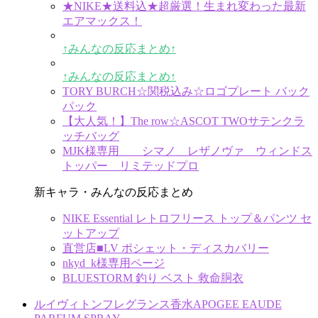
★NIKE★送料込★超厳選！生まれ変わった最新
エアマックス！
↑みんなの反応まとめ↑
↑みんなの反応まとめ↑
TORY BURCH☆関税込み☆ロゴプレート バック
パック
【大人気！】The row☆ASCOT TWOサテンクラ
ッチバッグ
MJK様専用 シマノ レザノヴァ ウィンドス
トッパー リミテッドプロ
新キャラ・みんなの反応まとめ
NIKE Essential レトロフリース トップ＆パンツ セ
ットアップ
直営店■LV ポシェット・ディスカバリー
nkyd_k様専用ページ
BLUESTORM 釣り ベスト 救命胴衣
ルイヴィトンフレグランス香水APOGEE EAUDE