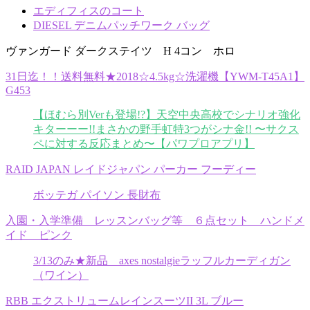
エディフィスのコート
DIESEL デニムパッチワーク バッグ
ヴァンガード ダークステイツ H 4コン ホロ
31日迄！！送料無料★2018☆4.5kg☆洗濯機【YWM-T45A1】
G453
【ほむら別Verも登場!?】天空中央高校でシナリオ強化
キターーー!!まさかの野手虹特3つがシナ金!! 〜サクス
ペに対する反応まとめ〜【パワプロアプリ】
RAID JAPAN レイドジャパン パーカー フーディー
ボッテガ パイソン 長財布
入園・入学準備 レッスンバッグ等 ６点セット ハンドメ
イド ピンク
3/13のみ★新品 axes nostalgieラッフルカーディガン
（ワイン）
RBB エクストリュームレインスーツII 3L ブルー