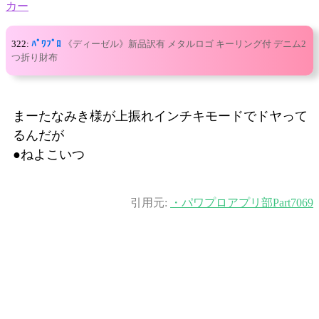
カー
322:
ﾊﾟﾜﾌﾟﾛ
《ディーゼル》新品訳有 メタルロゴ キーリング付 デニム2
つ折り財布
まーたなみき様が上振れインチキモードでドヤって
るんだが
●ねよこいつ
引用元:
・パワプロアプリ部Part7069