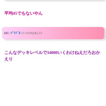
平均45でもないやん
341:
ﾊﾟﾜﾌﾟﾛ
21/10/06(水):23
こんなデッキレベルで34000いくわけねえだろおか
えり