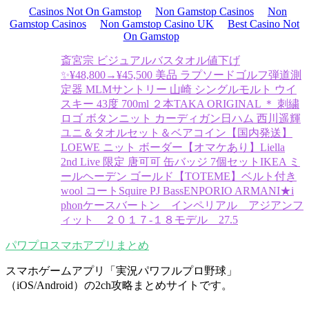
Casinos Not On Gamstop
Non Gamstop Casinos
Non
Gamstop Casinos
Non Gamstop Casino UK
Best Casino Not
On Gamstop
斎宮宗 ビジュアルバスタオル
値下げ
✨¥48,800→¥45,500 美品 ラプソードゴルフ弾道測
定器 MLM
サントリー 山崎 シングルモルト ウイ
スキー 43度 700ml ２本
TAKA ORIGINAL ＊ 刺繍
ロゴ ボタンニット カーディガン
日ハム 西川遥輝
ユニ＆タオルセット＆ベアコイン
【国内発送】
LOEWE ニット ボーダー
【オマケあり】Liella
2nd Live 限定 唐可可 缶バッジ 7個セット
IKEA ミ
ールヘーデン ゴールド
【TOTEME】ベルト付き
wool コート
Squire PJ Bass
ENPORIO ARMANI★i
phonケース
バートン インペリアル アジアンフ
ィット ２０１７-１８モデル 27.5
パワプロスマホアプリまとめ
スマホゲームアプリ「実況パワフルプロ野球」
（iOS/Android）の2ch攻略まとめサイトです。