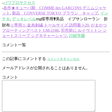
-
パワプロサクセス
-
名作★キューバ期 COMME des GARÇONS デニムジャケ
ット
,
新品 CONVERSE TOKYO ブラウン キャップ
,
イン
チキ
,
デッキレベル
rng様専用❣️美品 イブサンローラン 折
財布
☆専用☆ 金糸刺繍 トールサイズ 訪問着 J-29
,
がまかつ
フローティングベスト GM-2180
,
完売前に ルイヴィトン シ
ョートスリーブ シグネチャーシャツ
,
討総学園
コメント一覧
この記事にコメントする
コメントをキャンセル
メールアドレスが公開されることはありません。
コメント