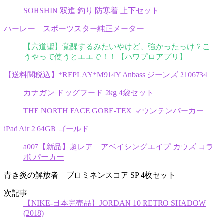
SOHSHIN 双進 釣り 防寒着 上下セット
ハーレー スポーツスター純正メーター
【六道聖】覚醒するみたいやけど、強かったっけ？こ
うやって使うとエエで！！【パワプロアプリ】
【送料関税込】*REPLAY*M914Y Anbass ジーンズ 2106734
カナガン ドッグフード 2kg 4袋セット
THE NORTH FACE GORE-TEX マウンテンパーカー
iPad Air 2 64GB ゴールド
a007【新品】超レア アベイシングエイプ カウズ コラ
ボ パーカー
青き炎の解放者 プロミネンスコア SP 4枚セット
次記事
【NIKE-日本完売品】JORDAN 10 RETRO SHADOW
(2018)