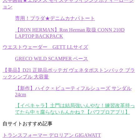
入手困難★エルメス モイスチャライジングボディーローシ
ョン
専用！プラダ★デニムカナパトート
【RON HERMAN】Ron Herman 取扱 CONN 210D
LAPTOP BACKPACK
ウエストウェーダー GETT LLサイズ
GRECO WILD SCAMPER ベース
【美品】D21 正規品ボッテガ ヴェネタボストンバック ブラ
ックシンプル 大容量
【新作】ハイク × ビューティフルシューズ サンダル
24cm
【イベキャラ】土門は結局強いんやな！練習改革持っ
てたら中々腐らないもんかね？【パワプロアプリ】
自サイトおすすめ記事
トランスフォーマー デロリアン GIGAWATT