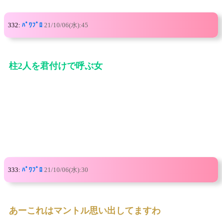
332:
ﾊﾟﾜﾌﾟﾛ
21/10/06(水):45
柱2人を君付けで呼ぶ女
333:
ﾊﾟﾜﾌﾟﾛ
21/10/06(水):30
あーこれはマントル思い出してますわ