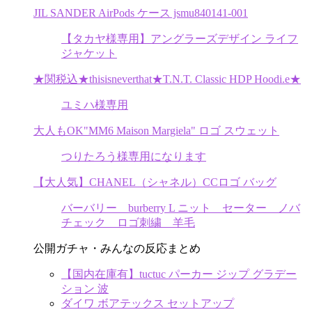
JIL SANDER AirPods ケース jsmu840141-001
【タカヤ様専用】アングラーズデザイン ライフ
ジャケット
★関税込★thisisneverthat★T.N.T. Classic HDP Hoodi.e★
ユミハ様専用
大人もOK"MM6 Maison Margiela" ロゴ スウェット
つりたろう様専用になります
【大人気】CHANEL（シャネル）CCロゴ バッグ
バーバリー burberry L ニット セーター ノバ
チェック ロゴ刺繍 羊毛
公開ガチャ・みんなの反応まとめ
【国内在庫有】tuctuc パーカー ジップ グラデー
ション 波
ダイワ ボアテックス セットアップ