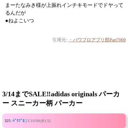
まーたなみき様が上振れインチキモードでドヤって
るんだが
●ねよこいつ
引用元:
・パワプロアプリ部Part7069
3/14までSALE‼️adidas originals パーカ
ー スニーカー柄 パーカー
325:
ﾊﾟﾜﾌﾟﾛ
21/10/06(水):32