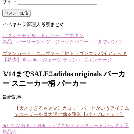
サイト
イベキャラ管理人考察まとめ
セクシーモデル トルソー マネキン
新品 パーリーゲイツ ジャックバニー ゴルフパンツ
ヴァンガード ニルヴァーナ軸ドラゴンエンパイアデッキ
【希少】90s adidas ジャージ デサント ヴィンテージ
3/14までSALE‼️adidas originals パーカ
ー スニーカー柄 パーカー
最新記事
【天才すぎるｗｗｗ】カロリーバーとかいうアイテム
でユーザーを最大限に煽る運営【パワプロアプリ】
★CALVIN KLEIN★ラップキルティングトート バッグ☆正
規品☆