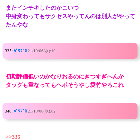
またインチキしたのかこいつ
中身変わってもサクセスやってんのは別人がやって
たんやな
335:
ﾊﾟﾜﾌﾟﾛ
21/10/06(水):10
初期評価低いのかなりおるのにきつすぎへんか
タッグも重なってもヘボそうやし愛竹やろこれ
340:
ﾊﾟﾜﾌﾟﾛ
21/10/06(水):02
>>335