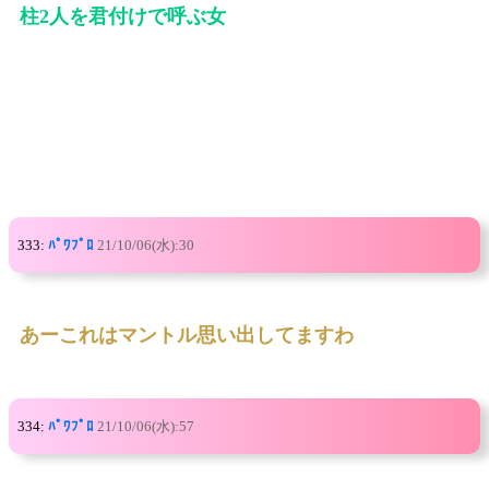
柱2人を君付けで呼ぶ女
333:
ﾊﾟﾜﾌﾟﾛ
21/10/06(水):30
あーこれはマントル思い出してますわ
334:
ﾊﾟﾜﾌﾟﾛ
21/10/06(水):57