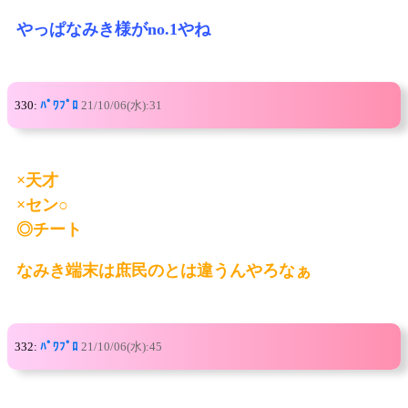
やっぱなみき様がno.1やね
330:
ﾊﾟﾜﾌﾟﾛ
21/10/06(水):31
×天才
×セン○
◎チート
なみき端末は庶民のとは違うんやろなぁ
332:
ﾊﾟﾜﾌﾟﾛ
21/10/06(水):45