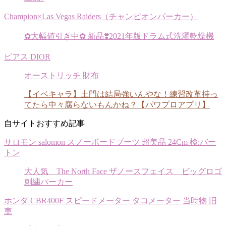
Champion×Las Vegas Raiders（チャンピオンパーカー）
✿大幅値引き中✿ 新品❣️2021年版ドラム式洗濯乾燥機
ピアス DIOR
オーストリッチ 財布
【イベキャラ】土門は結局強いんやな！練習改革持っ
てたら中々腐らないもんかね？【パワプロアプリ】
自サイトおすすめ記事
サロモン salomon スノーボードブーツ 超美品 24Cm 検:バー
トン
大人気 The North Face ザノースフェイス ビッグロゴ
刺繍パーカー
ホンダ CBR400F スピードメーター タコメーター 当時物 旧
車