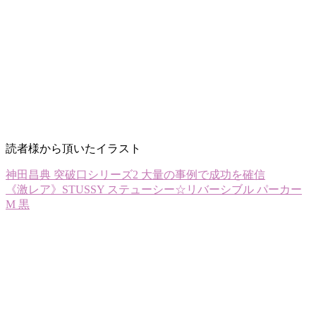
読者様から頂いたイラスト
神田昌典 突破口シリーズ2 大量の事例で成功を確信
《激レア》STUSSY ステューシー☆リバーシブル パーカー
M 黒