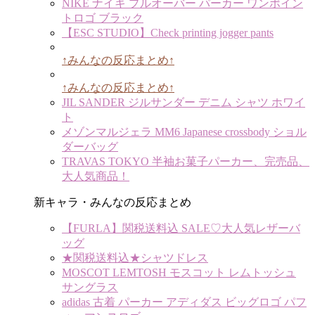
NIKE ナイキ プルオーバー パーカー ワンポイン
トロゴ ブラック
【ESC STUDIO】Check printing jogger pants
↑みんなの反応まとめ↑
↑みんなの反応まとめ↑
JIL SANDER ジルサンダー デニム シャツ ホワイ
ト
メゾンマルジェラ MM6 Japanese crossbody ショル
ダーバッグ
TRAVAS TOKYO 半袖お菓子パーカー、完売品、
大人気商品！
新キャラ・みんなの反応まとめ
【FURLA】関税送料込 SALE♡大人気レザーバ
ッグ
★関税送料込★シャツドレス
MOSCOT LEMTOSH モスコット レムトッシュ
サングラス
adidas 古着 パーカー アディダス ビッグロゴ パフ