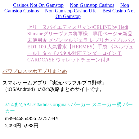
Casinos Not On Gamstop
Non Gamstop Casinos
Non
Gamstop Casinos
Non Gamstop Casino UK
Best Casino Not
On Gamstop
セリーヌバイエディスリマン/CELINE by Hedi
Slimane
グリーヴァス将軍様 専用ページ
★新品
未使用★ メゾンマルジェラ レプリカ バブルバス
EDT 100 人気香水
【HERMES】手袋 《ネルヴュ
ール》タッチパネル対応
テンダーロイン T-
CARDCASE ウォレットチェーン付き
パワプロスマホアプリまとめ
スマホゲームアプリ「実況パワフルプロ野球」
（iOS/Android）の2ch攻略まとめサイトです。
3/14までSALE‼️adidas originals パーカー スニーカー柄 パー
カー
m99946854856-22757-eIY
5,090円 5,988円