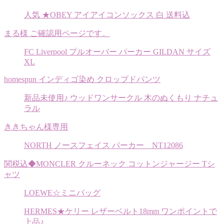
人気 ★OBEY アイアイコンソックス 白 送料込
まる様 ご確認用ページです。
FC Liverpool プルオーバー パーカー GILDAN サイズ
XL
homespun インディゴ染め クロップドパンツ
新品未使用♪ ウッドワンサークル 木のぬくもり ナチュ
ラル
ききちゃん様専用
NORTH ノースフェイス パーカー NT12086
関税込◆MONCLER クルーネック コットンジャージー Tシ
ャツ
LOEWE☆ミニバッグ
HERMES★ケリー レザーベルト18mm ワンポイントで
上品♪