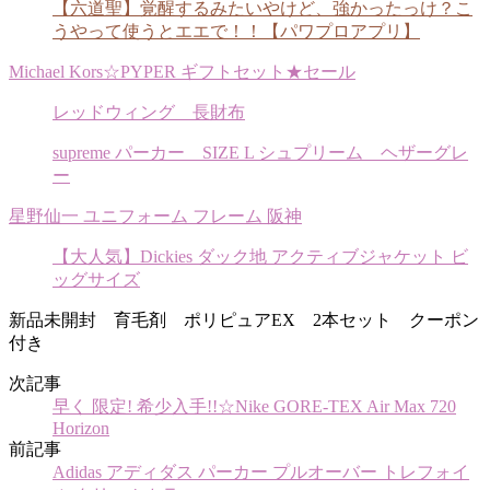
【六道聖】覚醒するみたいやけど、強かったっけ？こ
うやって使うとエエで！！【パワプロアプリ】
Michael Kors☆PYPER ギフトセット★セール
レッドウィング 長財布
supreme パーカー SIZE L シュプリーム ヘザーグレ
ー
星野仙一 ユニフォーム フレーム 阪神
【大人気】Dickies ダック地 アクティブジャケット ビ
ッグサイズ
新品未開封 育毛剤 ポリピュアEX 2本セット クーポン
付き
次記事
早く 限定! 希少入手!!☆Nike GORE-TEX Air Max 720
Horizon
前記事
Adidas アディダス パーカー プルオーバー トレフォイ