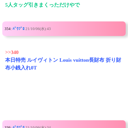
5人タッグ引きまくっただけやで
354:
ﾊﾟﾜﾌﾟﾛ
21/10/06(水):43
>>340
本日特売 ルイヴィトン Louis vuitton長財布 折り財
布小銭入れ0T
336:
ﾊﾟﾜﾌﾟﾛ
21/10/06(水):34