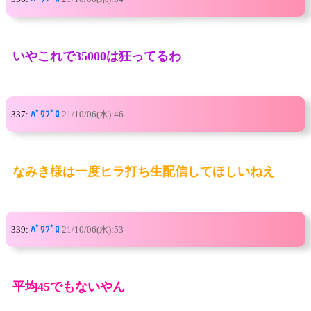
いやこれで35000は狂ってるわ
337:
ﾊﾟﾜﾌﾟﾛ
21/10/06(水):46
なみき様は一度ヒラ打ち生配信してほしいねえ
339:
ﾊﾟﾜﾌﾟﾛ
21/10/06(水):53
平均45でもないやん