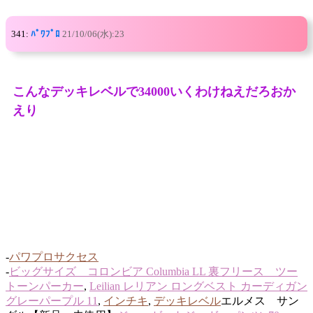
341:
ﾊﾟﾜﾌﾟﾛ
21/10/06(水):23
こんなデッキレベルで34000いくわけねえだろおか
えり
-
パワプロサクセス
-
ビッグサイズ コロンビア Columbia LL 裏フリース ツー
トーンパーカー
,
Leilian レリアン ロングベスト カーディガン
グレーパープル 11
,
インチキ
,
デッキレベル
エルメス サン