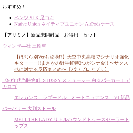
おすすめ！
ベンツ SLK 足ゴキ
Native Union ネイティブユニオン AirPodsケース
【アリミノ】新品未開封品 お得用 セット
ウィンザ―社 三輪車
【ほむら別Verも登場!?】天空中央高校でシナリオ強化
キターーー!!まさかの野手虹特3つがシナ金!! 〜サクス
ペに対する反応まとめ〜【パワプロアプリ】
《90年代当時物‼︎》STUSSY ステューシー 白☆パーカー L デ
カロゴ
エレガンス ラプードル オートニュアンス VI 新品
バーバリー 大判ストール
MELT THE LADY リトルハウンドトゥースセーラート
ップス