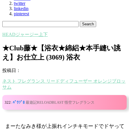
twitter
linkedin
pinterest
HEADジャージー上下
★Club藤★【浴衣★綿絽★本手縫い誂
え】お仕立上 (3069) 浴衣
投稿日：
ネスト フレグランス リードディフューザー オレンジブロッ
サム
322:
ﾊﾟﾜﾌﾟﾛ
最遊記RELOADBLAST 悟空フレグランス
まーたなみき様が上振れインチキモードでドヤって