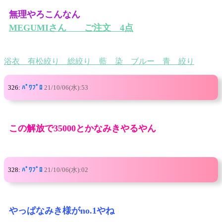
無理やろこんなん
MEGUMIさん ご注文 4点
浴衣 有松絞り 総絞り 藍 染 ブルー 青 絞り
326:
ﾊﾟﾜﾌﾟﾛ
21/10/06(水):53
この解放で35000とかなみきやるやん
328:
ﾊﾟﾜﾌﾟﾛ
21/10/06(水):02
やっぱなみき様がno.1やね