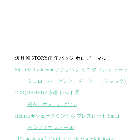
渡月麗 STORY缶 缶バッジ ホロ ノーマル
Stella McCartney★ファラベラ ミニ クロシェ トート
ミニローバーセンターメーター、(ジャンク)
D SQUARED2 水着 レッド系
浴衣 ボヌールセゾン
Hermes★シェーヌダンクル ブレスレット Small
ペラフィネ ストール
【Raucohouse】Crochet bouckle v-neck knitwear