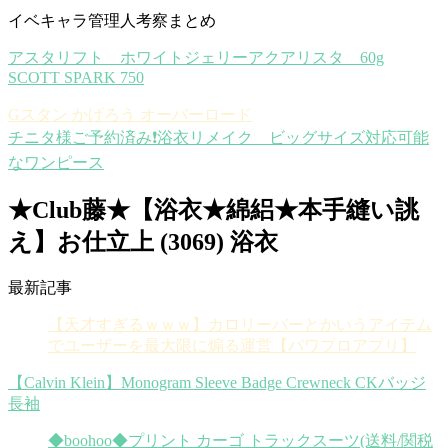
イベキャラ管理人考察まとめ
アスタリフト ホワイトジェリーアクアリスタ 60g
SCOTT SPARK 750
Gスタン かげろう オーバーロード
チニタ様ご予約済み❗️浴衣リメイク ビッグサイズ対応可能
なワンピース
★Club藤★【浴衣★綿絽★本手縫い誂
え】お仕立上 (3069) 浴衣
最新記事
【天才すぎるｗｗｗ】カロリーバーとかいうアイテム
でユーザーを最大限に煽る運営【パワプロアプリ】
【Calvin Klein】Monogram Sleeve Badge Crewneck CKバッジ
長袖
◆boohoo◆プリント カーゴ トラックスーツ(送料/関税