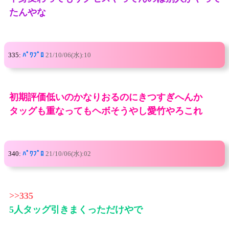
たんやな
335:
ﾊﾟﾜﾌﾟﾛ
21/10/06(水):10
初期評価低いのかなりおるのにきつすぎへんか
タッグも重なってもヘボそうやし愛竹やろこれ
340:
ﾊﾟﾜﾌﾟﾛ
21/10/06(水):02
>>335
5人タッグ引きまくっただけやで