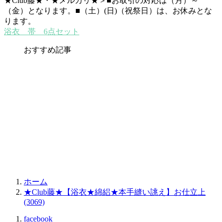
★Club藤★・★メルカリ★＞■お取引の対応は（月）～
（金）となります。■（土）(日)（祝祭日）は、お休みとな
ります。
浴衣 帯 6点セット
おすすめ記事
ホーム
★Club藤★【浴衣★綿絽★本手縫い誂え】お仕立上
(3069)
facebook