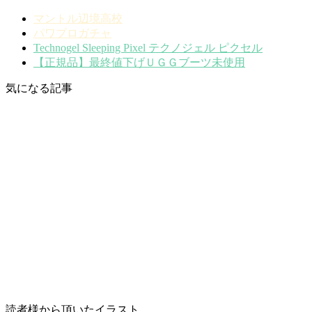
マントル辺境高校
パワプロガチャ
Technogel Sleeping Pixel テクノジェル ピクセル
【正規品】最終値下げＵＧＧブーツ未使用
気になる記事
読者様から頂いたイラスト