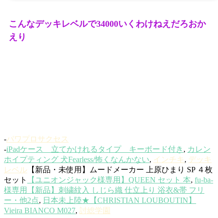
こんなデッキレベルで34000いくわけねえだろおか
えり
-
パワプロサクセス
-
iPadケース 立てかけれるタイプ キーボード付き
,
カレン
ホイプティング 犬Fearless/怖くなんかない
,
インチキ
,
デッキ
レベル
【新品・未使用】ムードメーカー 上原ひまり SP ４枚
セット
【ユニオンジャック様専用】QUEEN セット 本
,
fu-ba-
様専用【新品】刺繍紋入 しじら織 仕立上り 浴衣&帯 フリ
ー・他2点
,
日本未上陸★【CHRISTIAN LOUBOUTIN】
Vieira BIANCO M027
,
討総学園