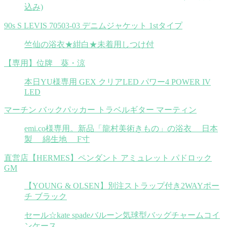
込み)
90s S LEVIS 70503-03 デニムジャケット 1stタイプ
竺仙の浴衣★紺白★未着用しつけ付
【専用】位牌 葵・涼
本日YU様専用 GEX クリアLED パワー4 POWER IV
LED
マーチン バックパッカー トラベルギター マーティン
emi.co様専用。新品「龍村美術きもの」の浴衣 日本
製 綿生地 F寸
直営店【HERMES】ペンダント アミュレット パドロック
GM
【YOUNG & OLSEN】別注ストラップ付き2WAYポー
チ ブラック
セール☆kate spadeバルーン気球型バッグチャームコイ
ンケース