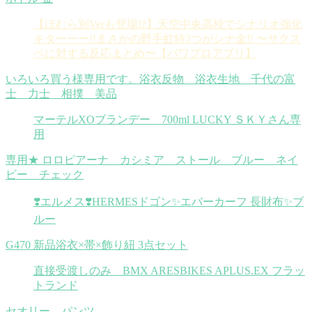
【ほむら別Verも登場!?】天空中央高校でシナリオ強化
キターーー!!まさかの野手虹特3つがシナ金!! 〜サクス
ペに対する反応まとめ〜【パワプロアプリ】
いろいろ買う様専用です。浴衣反物 浴衣生地 千代の富
士 力士 相撲 美品
マーテルXOブランデー 700ml LUCKY ＳＫＹさん専
用
専用★ ロロピアーナ カシミア ストール ブルー ネイ
ビー チェック
❣️エルメス❣️HERMESドゴン✨エバーカーフ 長財布✨ブ
ルー
G470 新品浴衣×帯×飾り紐 3点セット
直接受渡しのみ BMX ARESBIKES APLUS.EX フラッ
トランド
セオリー パンツ