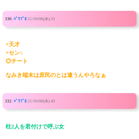
330:
ﾊﾟﾜﾌﾟﾛ
21/10/06(水):31
×天才
×セン○
◎チート
なみき端末は庶民のとは違うんやろなぁ
332:
ﾊﾟﾜﾌﾟﾛ
21/10/06(水):45
柱2人を君付けで呼ぶ女