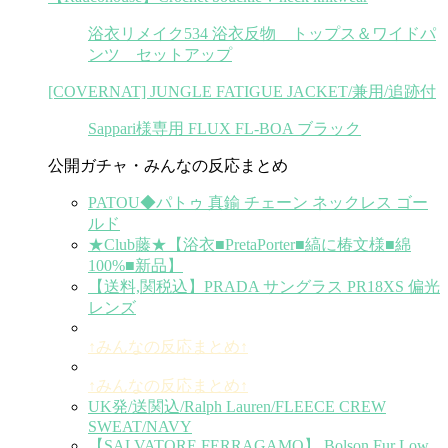
浴衣リメイク534 浴衣反物 トップス＆ワイドパ
ンツ セットアップ
[COVERNAT] JUNGLE FATIGUE JACKET/兼用/追跡付
Sappari様専用 FLUX FL-BOA ブラック
公開ガチャ・みんなの反応まとめ
PATOU◆パトゥ 真鍮 チェーン ネックレス ゴー
ルド
★Club藤★【浴衣■PretaPorter■縞に椿文様■綿
100%■新品】
【送料,関税込】PRADA サングラス PR18XS 偏光
レンズ
↑みんなの反応まとめ↑
↑みんなの反応まとめ↑
UK発/送関込/Ralph Lauren/FLEECE CREW
SWEAT/NAVY
【SALVATORE FERRAGAMO】 Bolson Fur Low