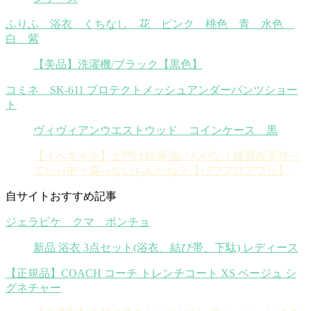
ふりふ 浴衣 くちなし 花 ピンク 桃色 青 水色
白 紫
【美品】洗濯機/ブラック【黒色】
コミネ SK-611 プロテクトメッシュアンダーパンツショー
ト
ヴィヴィアンウエストウッド コインケース 黒
【イベキャラ】土門は結局強いんやな！練習改革持っ
てたら中々腐らないもんかね？【パワプロアプリ】
自サイトおすすめ記事
ジェラピケ クマ ポンチョ
新品 浴衣 3点セット(浴衣、結び帯、下駄) レディース
【正規品】COACH コーチ トレンチコート XS ベージュ シ
グネチャー