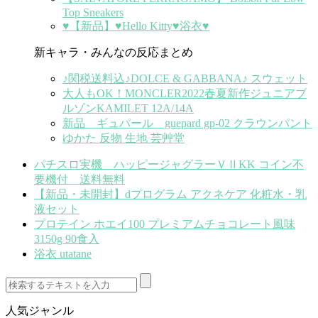
Top Sneakers
♥【新品】♥Hello Kitty♥浴衣♥
新キャラ・みんなの反応まとめ
♪関税送料込♪DOLCE & GABBANA♪ スウェット
大人もOK！MONCLER2022春夏新作ジュニアブ
ルゾンKAMILET 12A/14A
新品 ギュパール guepard gp-02 クラウンパント
ゆかた 反物 生地 芸艸堂
パチスロ実機 ハッピージャグラーＶⅡKK コイン不
要機付 送料無料
【新品・未開封】dプログラム アクネケア 化粧水・乳
液セット
プロテイン ホエイ100 プレミアムチョコレート風味
3150g 90食入
浴衣 utatane
人気ジャンル