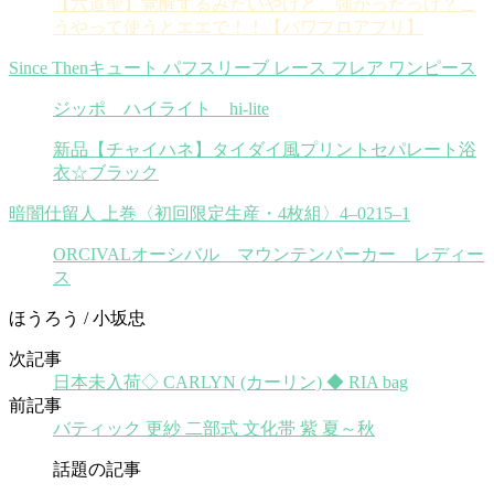
【六道聖】覚醒するみたいやけど、強かったっけ？こ
うやって使うとエエで！！【パワプロアプリ】
Since Thenキュート パフスリーブ レース フレア ワンピース
ジッポ ハイライト hi-lite
新品【チャイハネ】タイダイ風プリントセパレート浴
衣☆ブラック
暗闇仕留人 上巻〈初回限定生産・4枚組〉4–0215–1
ORCIVALオーシバル マウンテンパーカー レディー
ス
ほうろう / 小坂忠
次記事
日本未入荷◇ CARLYN (カーリン) ◆ RIA bag
前記事
バティック 更紗 二部式 文化帯 紫 夏～秋
話題の記事