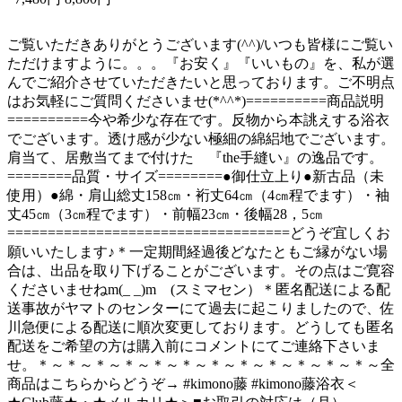
ご覧いただきありがとうございます(^^)/いつも皆様にご覧い
ただけますように。。。『お安く』『いいもの』を、私が選
んでご紹介させていただきたいと思っております。ご不明点
はお気軽にご質問くださいませ(*^^*)==========商品説明
==========今や希少な存在です。反物から本誂えする浴衣
でございます。透け感が少ない極細の綿絽地でございます。
肩当て、居敷当てまで付けた 『the手縫い』の逸品です。
========品質・サイズ========●御仕立上り●新古品（未
使用）●綿・肩山総丈158㎝・裄丈64㎝（4㎝程でます）・袖
丈45㎝（3㎝程でます）・前幅23㎝・後幅28，5㎝
===================================どうぞ宜しくお
願いいたします♪＊一定期間経過後どなたともご縁がない場
合は、出品を取り下げることがございます。その点はご寛容
くださいませねm(_ _)m (スミマセン）＊匿名配送による配
送事故がヤマトのセンターにて過去に起こりましたので、佐
川急便による配送に順次変更しております。どうしても匿名
配送をご希望の方は購入前にコメントにてご連絡下さいま
せ。＊～＊～＊～＊～＊～＊～＊～＊～＊～＊～＊～＊～全
商品はこちらからどうぞ→ #kimono藤 #kimono藤浴衣＜