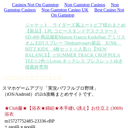
Casinos Not On Gamstop
Non Gamstop Casinos
Non
Gamstop Casinos
Non Gamstop Casino UK
Best Casino Not
On Gamstop
ジャケット ライダーズ風
ユートピア様おまとめ
【新品】 LPL コピースタンドデスクスマート
SD-400 商品撮影
Maison Francis Kurkdjian アミリス
オム EDTスプレー 70ml
partyparty新品 JUNK
BIT'Z KIDS 4枚セット
☆人気☆【NEW
BALANCE】☆SUMMER TRACK CROP POLA
TEE☆2色☆
Lovus ネックレス ブレスレット
ゆき
様最終専用
パワプロスマホアプリまとめ
スマホゲームアプリ「実況パワフルプロ野球」
（iOS/Android）の2ch攻略まとめサイトです。
★Club藤★【浴衣★綿絽★本手縫い誂え】お仕立上 (3069)
浴衣
m15727752485-23336-rBP
7,480円 8,800円