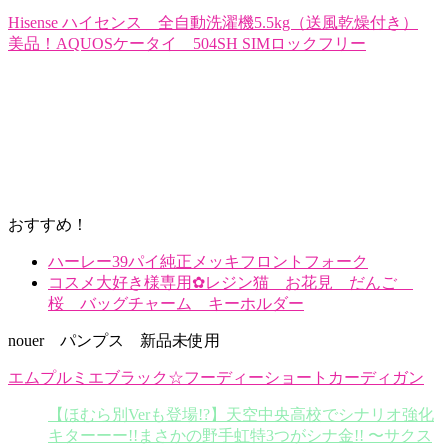
Hisense ハイセンス 全自動洗濯機5.5kg（送風乾燥付き）
美品！AQUOSケータイ 504SH SIMロックフリー
おすすめ！
ハーレー39パイ純正メッキフロントフォーク
コスメ大好き様専用✿レジン猫 お花見 だんご
桜 バッグチャーム キーホルダー
nouer パンプス 新品未使用
エムプルミエブラック☆フーディーショートカーディガン
【ほむら別Verも登場!?】天空中央高校でシナリオ強化
キターーー!!まさかの野手虹特3つがシナ金!! 〜サクス