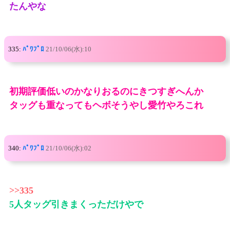
たんやな
335:
ﾊﾟﾜﾌﾟﾛ
21/10/06(水):10
初期評価低いのかなりおるのにきつすぎへんか
タッグも重なってもヘボそうやし愛竹やろこれ
340:
ﾊﾟﾜﾌﾟﾛ
21/10/06(水):02
>>335
5人タッグ引きまくっただけやで