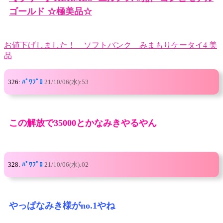
ゴールド ☆極美品☆
お値下げしました！ ソフトバンク みまもりケータイ4 美
品
326:
ﾊﾟﾜﾌﾟﾛ
21/10/06(水):53
この解放で35000とかなみきやるやん
328:
ﾊﾟﾜﾌﾟﾛ
21/10/06(水):02
やっぱなみき様がno.1やね