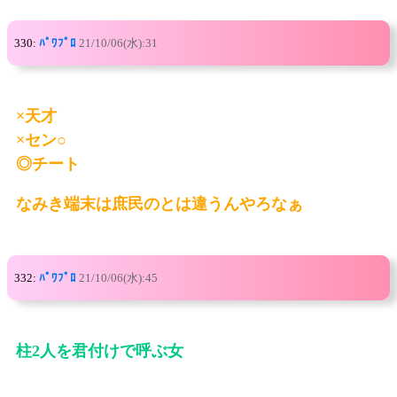
330:
ﾊﾟﾜﾌﾟﾛ
21/10/06(水):31
×天才
×セン○
◎チート
なみき端末は庶民のとは違うんやろなぁ
332:
ﾊﾟﾜﾌﾟﾛ
21/10/06(水):45
柱2人を君付けで呼ぶ女