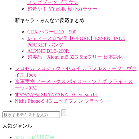
メンズブーツ ブラウン
超希少！ Y'mobile 極小ガラケー
新キャラ・みんなの反応まとめ
GEX パワーLED 900
レディース☆快適【G/FORE】ESSENTIAL 5
POCKET パンツ
ALPINE DLB-200R
超美品 Xiomi mi5 32G Simフリー 日本語化
プロセカ プロジェクトセカイ カラフルステージ ヴァ
イス 1box
米軍実物 ノーメックス パイロットツナギ フライトス
ーツ 40 M
すややか枕 SUYAYAKA D.C verson 01
Niche Phone-S 4G ニッチフォン ブラック
人気ジャンル
マントル辺境高校