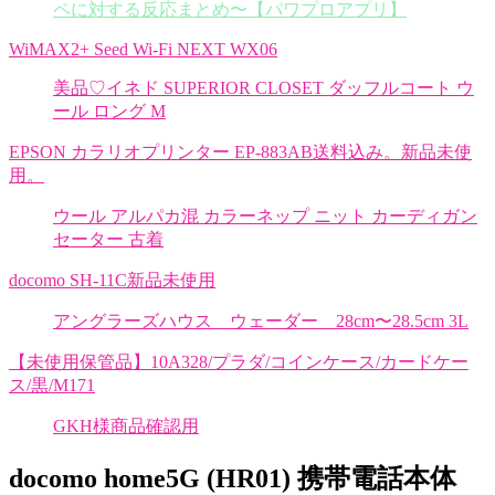
ペに対する反応まとめ〜【パワプロアプリ】
WiMAX2+ Seed Wi-Fi NEXT WX06
美品♡イネド SUPERIOR CLOSET ダッフルコート ウ
ール ロング M
EPSON カラリオプリンター EP-883AB送料込み。新品未使
用。
ウール アルパカ混 カラーネップ ニット カーディガン
セーター 古着
docomo SH-11C新品未使用
アングラーズハウス ウェーダー 28cm〜28.5cm 3L
【未使用保管品】10A328/プラダ/コインケース/カードケー
ス/黒/M171
GKH様商品確認用
docomo home5G (HR01) 携帯電話本体