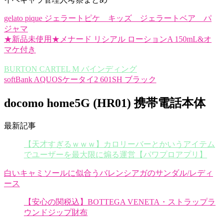
gelato pique ジェラートピケ キッズ ジェラートベア パ
ジャマ
★新品未使用★メナード リシアル ローションA 150mL&オ
マケ付き
BURTON CARTEL M バインディング
softBank AQUOSケータイ2 601SH ブラック
docomo home5G (HR01) 携帯電話本体
最新記事
【天才すぎるｗｗｗ】カロリーバーとかいうアイテム
でユーザーを最大限に煽る運営【パワプロアプリ】
白いキャミソールに似合うバレンシアガのサンダル/レディ
ース
【安心の関税込】BOTTEGA VENETA・ストラップラ
ウンドジップ財布