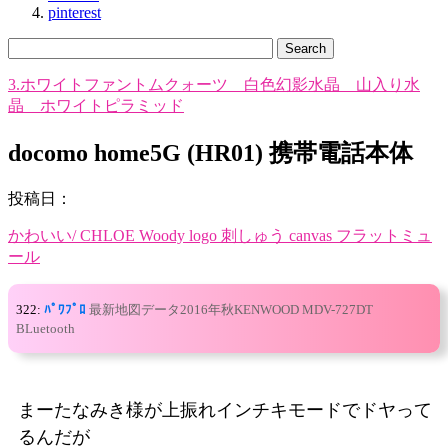
pinterest
3.ホワイトファントムクォーツ 白色幻影水晶 山入り水
晶 ホワイトピラミッド
docomo home5G (HR01) 携帯電話本体
投稿日：
かわいい/ CHLOE Woody logo 刺しゅう canvas フラットミュ
ール
322:
ﾊﾟﾜﾌﾟﾛ
最新地図データ2016年秋KENWOOD MDV-727DT
BLuetooth
まーたなみき様が上振れインチキモードでドヤって
るんだが