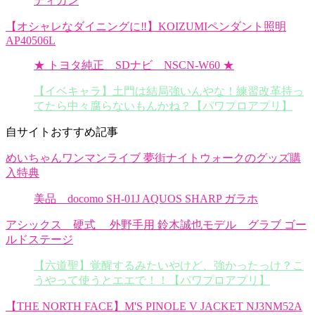
ディガン
【オシャレなダイニングに‼︎】KOIZUMIペンダント照明
AP40506L
★ トヨタ純正 SDナビ NSCN-W60 ★
【イベキャラ】土門は結局強いんやな！練習改革持っ
てたら中々腐らないもんかね？【パワプロアプリ】
自サイトおすすめ記事
めいちゃんワンマンライブ 夢街ナイトウォークのグッズ購
入特典
美品 docomo SH-01J AQUOS SHARP ガラホ
アシックス 硬式 外野手用 鈴木誠也モデル グラブ ゴー
ルドステージ
【六道聖】覚醒するみたいやけど、強かったっけ？こ
うやって使うとエエで！！【パワプロアプリ】
【THE NORTH FACE】M'S PINOLE V JACKET NJ3NM52A