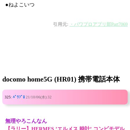
●ねよこいつ
引用元:
・パワプロアプリ部Part7069
docomo home5G (HR01) 携帯電話本体
325:
ﾊﾟﾜﾌﾟﾛ
21/10/06(水):32
無理やろこんなん
【ラリー】HERMES ’エルメス 時計’ コンビモデル