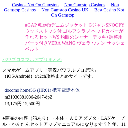
Casinos Not On Gamstop
Non Gamstop Casinos
Non
Gamstop Casinos
Non Gamstop Casino UK
Best Casino Not
On Gamstop
#GAP #Levi'sデニムジャケット Gジャン
SNOOPY
ウッドストック付 ゴルフクラブ ヘッドカバーが
作れるセット
WS 灼眼のシャナ デッキ+調整用
パーツ付き
VERA WANG ヴェラ ウォン サッシェ
ベルト
パワプロスマホアプリまとめ
スマホゲームアプリ「実況パワフルプロ野球」
（iOS/Android）の2ch攻略まとめサイトです。
docomo home5G (HR01) 携帯電話本体
m31030381036-2647-dpZ
13,175円 15,500円
●商品の内容（箱あり）・本体・ＡＣアダプタ・LANケーブ
ル・かんたんセットアップマニュアルになります？昨年、11