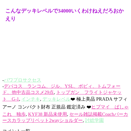
こんなデッキレベルで34000いくわけねえだろおか
えり
-
パワプロサクセス
-
デパコス ランコム、ジル、YSL、ボビィ、トムフォー
ド、他中古品コスメ29点
,
トップガン フライトジャケッ
ト G-1
,
インチキ
,
デッキレベル
❤️ 極上美品 PRADA サフィ
アーノ コンパクト財布 正規品 鑑定済み ❤️
ヒプマイ ぱしゃ
これ 独歩
,
KYF38 新品未使用
,
セール雑誌掲載Coachパーカ
ースカラップリベット2wayショルダー
,
討総学園