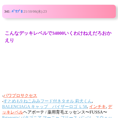
341:
ﾊﾟﾜﾌﾟﾛ
21/10/06(水):23
こんなデッキレベルで34000いくわけねえだろおか
えり
-
パワプロサクセス
-
すとめも9 ねこみみフード付きタオル 莉犬くん
,
BALENCIAGA キャップ バイザーロゴ Ｌ58
,
インチキ
,
デ
ッキレベル
ヘアボーテ / 薬用育毛エッセンス〜FUSSA〜
Patagonia/ パタゴニア マーニャ フリース パンツ、スウェッ