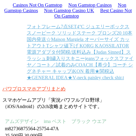
Casinos Not On Gamstop
Non Gamstop Casinos
Non
Gamstop Casinos
Non Gamstop Casino UK
Best Casino Not
On Gamstop
フォトフレーム7点SET
4°C ジュエリーボックス
スノーピーク ソリッドステーク ブロンズ20 10本
国内発送☆Maison Margiela オーバーサイズ カッ
トアウトTシャツ
値下げ KORG KAOSSILATOR
電源アダプタ付
関税/送料込み【Judas Sinned】ス
ラッシュ刺繍入りスキニーjeans
フォックスファイ
ヤ／コート／試着のみ
COACH【希少】コーチ シ
グネチャー キャップ
iKON 着用★関税込
★GENERAL IDEA★V-neck paisley check shir.t
パワプロスマホアプリまとめ
スマホゲームアプリ「実況パワフルプロ野球」
（iOS/Android）の2ch攻略まとめサイトです。
アムズデザイン ima ベスト ブラック ウエア
m82736875564-25754-47A
25,500円 30,000円