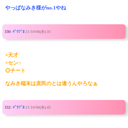
やっぱなみき様がno.1やね
330:
ﾊﾟﾜﾌﾟﾛ
21/10/06(水):31
×天才
×セン○
◎チート
なみき端末は庶民のとは違うんやろなぁ
332:
ﾊﾟﾜﾌﾟﾛ
21/10/06(水):45