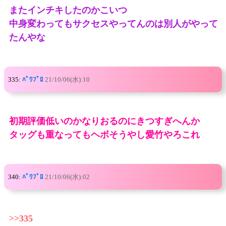
またインチキしたのかこいつ
中身変わってもサクセスやってんのは別人がやって
たんやな
335:
ﾊﾟﾜﾌﾟﾛ
21/10/06(水):10
初期評価低いのかなりおるのにきつすぎへんか
タッグも重なってもヘボそうやし愛竹やろこれ
340:
ﾊﾟﾜﾌﾟﾛ
21/10/06(水):02
>>335