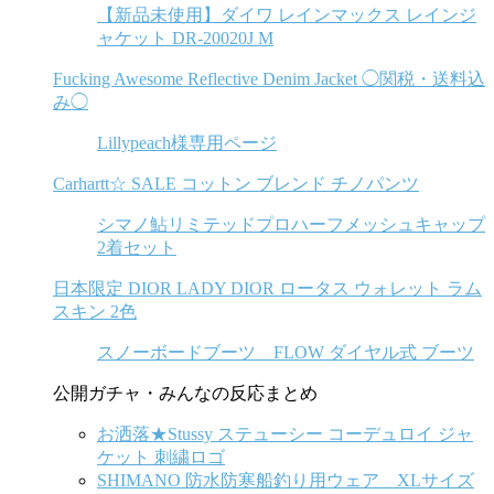
【新品未使用】ダイワ レインマックス レインジ
ャケット DR-20020J M
Fucking Awesome Reflective Denim Jacket ◯関税・送料込
み◯
Lillypeach様専用ページ
Carhartt☆ SALE コットン ブレンド チノパンツ
シマノ鮎リミテッドプロハーフメッシュキャップ
2着セット
日本限定 DIOR LADY DIOR ロータス ウォレット ラム
スキン 2色
スノーボードブーツ FLOW ダイヤル式 ブーツ
公開ガチャ・みんなの反応まとめ
お洒落★Stussy ステューシー コーデュロイ ジャ
ケット 刺繍ロゴ
SHIMANO 防水防寒船釣り用ウェア XLサイズ