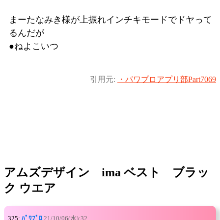
まーたなみき様が上振れインチキモードでドヤって
るんだが
●ねよこいつ
引用元:
・パワプロアプリ部Part7069
アムズデザイン ima ベスト ブラッ
ク ウエア
325:
ﾊﾟﾜﾌﾟﾛ
21/10/06(水):32