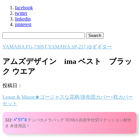
facebook
twitter
linkedin
pinterest
YAMAHA FG-730ST YAMAHA SP-217 ゆずギター
アムズデザイン ima ベスト ブラッ
ク ウエア
投稿日：
Logan & Mason★ゴージャスな花柄/掛布団カバー+枕カバー
セット
322:
ﾊﾟﾜﾌﾟﾛ
テンバカメラバッグ TENBA 自在中仕切りクッション材付
き 未使用品！