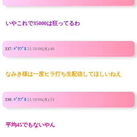
いやこれで35000は狂ってるわ
337:
ﾊﾟﾜﾌﾟﾛ
21/10/06(水):46
なみき様は一度ヒラ打ち生配信してほしいねえ
339:
ﾊﾟﾜﾌﾟﾛ
21/10/06(水):53
平均45でもないやん