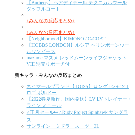
【Burberry】ヘアディテール テクニカルウール
ダッフルコート
↑みんなの反応まとめ↑
↑みんなの反応まとめ↑
【Neighborhood】KIMONO / C-COAT
【HOBBS LONDON】ルシア ヘリンボーンウー
ルワンピース
mazume マズメ レッドムーンライフジャケット
VIII 別売りポーチ付
新キャラ・みんなの反応まとめ
ネイマールブランド【TOISS】ロングTシャツ T
ロゴ ボルドー
【2022春夏新作、国内発送】LV LVトレイナー・
ライン ミュール
⭐️正月セール中⭐️Rudy Project Spinhawk サングラ
ス
サンライン ミドラースーツ 3L