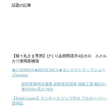
話題の記事
【猫々丸さま専用】ぴくりあ朔間凛月4点ホロ ⚠︎メル
カリ便両面補強
★CARMINA★80250 INCA★モンクストラップシュー
ズburdeos
縦型業務用冷蔵庫 超鮮度高湿庫 福島工業 幅610×
奥行650×高さ1950
【Ralph Lauren】ヤンキース ジップ付き プルオーバー /
送関込