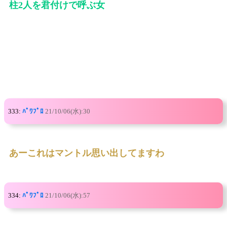
柱2人を君付けで呼ぶ女
333:
ﾊﾟﾜﾌﾟﾛ
21/10/06(水):30
あーこれはマントル思い出してますわ
334:
ﾊﾟﾜﾌﾟﾛ
21/10/06(水):57