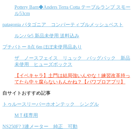
Pottery Barn◆Anders Terra Cotta テーブルランプ スモー
ル53cm
patagonia パタゴニア コンパーティブルメッシュベスト
ルンバe5 新品未使用 送料込み
プチバトー 8点 6m ほぼ未使用品あり
ザ ノースフェイス リュック バッグパック 新品
未使用 ヒューズボックス
【イベキャラ】土門は結局強いんやな！練習改革持っ
てたら中々腐らないもんかね？【パワプロアプリ】
自サイトおすすめ記事
トゥルースリーパーホオンテック シングル
MＴ様専用
NS250F? 3連メーター 純正 可動