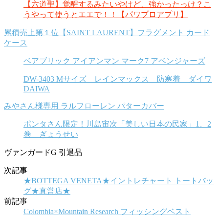
【六道聖】覚醒するみたいやけど、強かったっけ？こ
うやって使うとエエで！！【パワプロアプリ】
累積売上第１位【SAINT LAURENT】フラグメント カード
ケース
ベアブリック アイアンマン マーク7 アベンジャーズ
DW-3403 Mサイズ レインマックス 防寒着 ダイワ
DAIWA
みやさん様専用 ラルフローレン パターカバー
ポンタさん限定！川島宙次「美しい日本の民家」1、2
巻 ぎょうせい
ヴァンガードG 引退品
次記事
★BOTTEGA VENETA★イントレチャート トートバッ
グ★直営店★
前記事
Colombia×Mountain Research フィッシングベスト