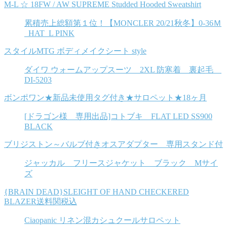
M-L ☆ 18FW / AW SUPREME Studded Hooded Sweatshirt
累積売上総額第１位！【MONCLER 20/21秋冬】0-36Ｍ
_HAT_L PINK
スタイルMTG ボディメイクシート style
ダイワ ウォームアップスーツ 2XL 防寒着 裏起毛
DI-5203
ボンポワン★新品未使用タグ付き★サロペット★18ヶ月
[ドラゴン様 専用出品]コトブキ FLAT LED SS900
BLACK
ブリジストン～バルブ付きオスアダプター 専用スタンド付
ジャッカル フリースジャケット ブラック Mサイ
ズ
{BRAIN DEAD}SLEIGHT OF HAND CHECKERED
BLAZER送料関税込
Ciaopanic リネン混カシュクールサロペット