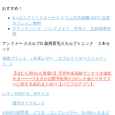
おすすめ！
K☆013 アイリスオーヤマ ドラム式洗濯機 HD71 設置
オプション無料
クラッチバッグ ハンドメイド 手作り 正絹袋帯使
用
アンファー スカルプD 薬用育毛スカルプトニック ２本セ
ット
湘南ブランド r 本革レザー ダブルライダースジャケッ
ト L
【ほむら別Verも登場!?】天空中央高校でシナリオ強化
キターーー!!まさかの野手虹特3つがシナ金!! 〜サクス
ペに対する反応まとめ〜【パワプロアプリ】
シマノSTRV+8 Mサイズ
週刊ダイヤモンド
Z400FX様専用 イワタ コンプレッサー IS-800＋おまけ