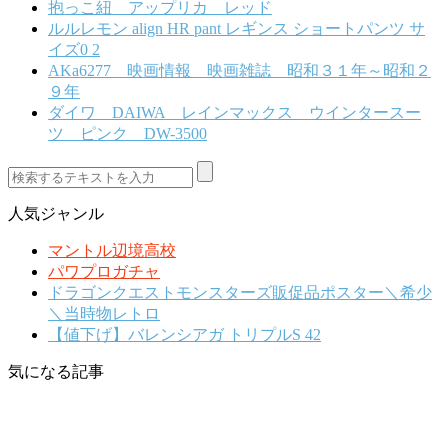
抱っこ紐 アップリカ レッド
ルルレモン align HR pant レギンス ショートパンツ サ
イズ0 2
AKa6277 映画情報 映画雑誌 昭和３１年～昭和２
９年
ダイワ DAIWA レインマックス ウインタースー
ツ ピンク DW-3500
人気ジャンル
マントル辺境高校
パワプロガチャ
ドラゴンクエストモンスターズ販促品ポスター＼希少
＼当時物レトロ
【値下げ】バレンシアガ トリプルS 42
気になる記事