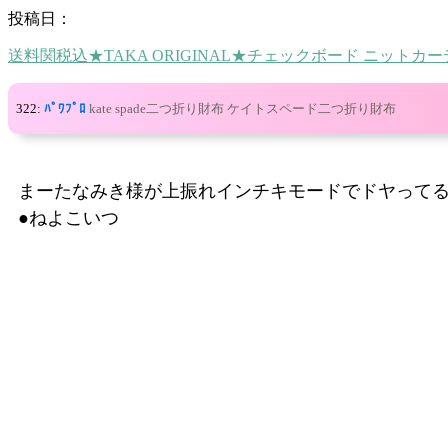
投稿日：
送料関税込★TAKA ORIGINAL★チェックボード ニットカ
322:
ﾊﾟﾜﾌﾟﾛ
kate spade二つ折り財布 ケイトスペード二つ折り財布
まーたなみき様が上振れインチキモードでドヤって
●ねよこいつ