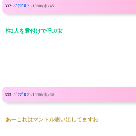
332:
ﾊﾟﾜﾌﾟﾛ
21/10/06(水):45
柱2人を君付けで呼ぶ女
333:
ﾊﾟﾜﾌﾟﾛ
21/10/06(水):30
あーこれはマントル思い出してますわ