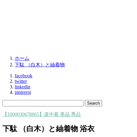
ホーム
下駄 （白木）と紬着物
facebook
twitter
linkedin
pinterest
【1000030678865】道中着 美品 秀品
下駄 （白木）と紬着物 浴衣