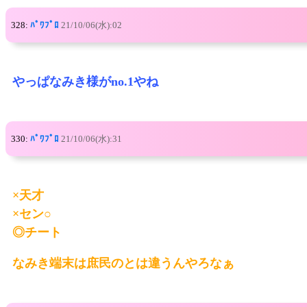
328:
ﾊﾟﾜﾌﾟﾛ
21/10/06(水):02
やっぱなみき様がno.1やね
330:
ﾊﾟﾜﾌﾟﾛ
21/10/06(水):31
×天才
×セン○
◎チート
なみき端末は庶民のとは違うんやろなぁ