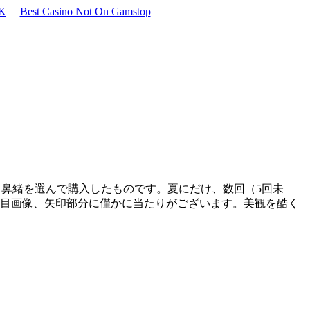
UK
Best Casino Not On Gamstop
と鼻緒を選んで購入したものです。夏にだけ、数回（5回未
枚目画像、矢印部分に僅かに当たりがございます。美観を酷く