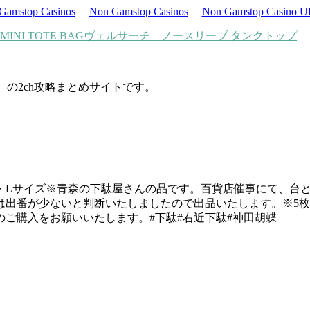
Gamstop Casinos
Non Gamstop Casinos
Non Gamstop Casino 
INI TOTE BAG
ヴェルサーチ ノースリーブ タンクトップ
d）の2ch攻略まとめサイトです。
紬・Lサイズ※青森の下駄屋さんの品です。百貨店催事にて、台
は出番が少ないと判断いたしましたので出品いたします。※5
ご購入をお願いいたします。#下駄#右近下駄#神田胡蝶