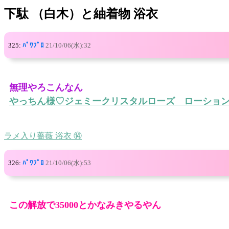
下駄 （白木）と紬着物 浴衣
325:
ﾊﾟﾜﾌﾟﾛ
21/10/06(水):32
無理やろこんなん
やっちん様♡ジェミークリスタルローズ ローショ
ラメ入り薔薇 浴衣 ⑭
326:
ﾊﾟﾜﾌﾟﾛ
21/10/06(水):53
この解放で35000とかなみきやるやん