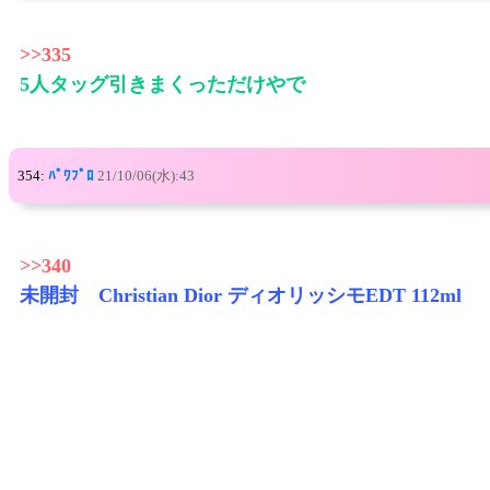
>>335
5人タッグ引きまくっただけやで
354:
ﾊﾟﾜﾌﾟﾛ
21/10/06(水):43
>>340
未開封 Christian Dior ディオリッシモEDT 112ml