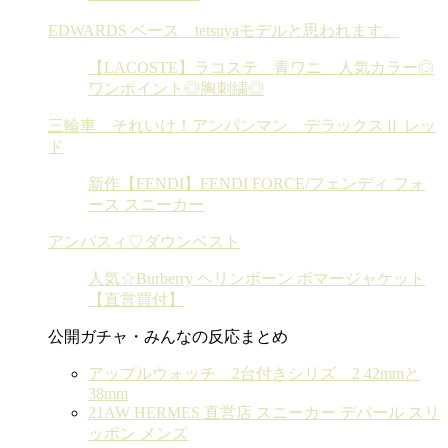
EDWARDS ベース tetsuyaモデルと思われます。
【LACOSTE】ラコステ 青ワニ 人気カラー◎
ワンポイント◎胸刺繍◎
三輪車 それいけ！アンパンマン デラックスⅡ レッ
ド
新作【FENDI】FENDI FORCE/フェンディ フォ
ース スニーカー
アンパスィ♡ダウンベスト
人気☆Burberry ヘリンボーン ボマージャケット
【直営買付】
公開ガチャ・みんなの反応まとめ
アップルウォッチ 2台付きシリズ 2 42mmと
38mm
21AW HERMES 直営店 スニーカー デパール スリ
ッポン メンズ