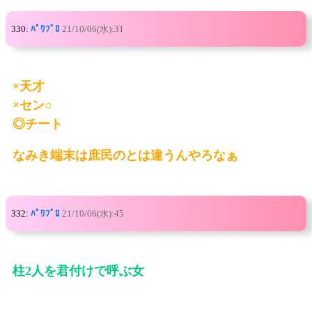
330:
ﾊﾟﾜﾌﾟﾛ
21/10/06(水):31
×天才
×セン○
◎チート
なみき端末は庶民のとは違うんやろなぁ
332:
ﾊﾟﾜﾌﾟﾛ
21/10/06(水):45
柱2人を君付けで呼ぶ女