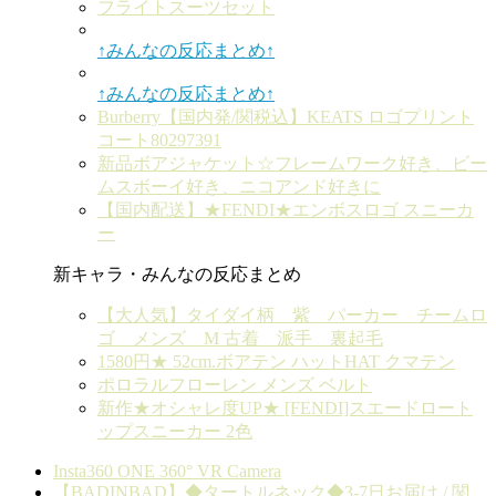
フライトスーツセット
↑みんなの反応まとめ↑
↑みんなの反応まとめ↑
Burberry【国内発/関税込】KEATS ロゴプリント
コート80297391
新品ボアジャケット☆フレームワーク好き、ビー
ムスボーイ好き、ニコアンド好きに
【国内配送】★FENDI★エンボスロゴ スニーカ
ー
新キャラ・みんなの反応まとめ
【大人気】タイダイ柄 紫 パーカー チームロ
ゴ メンズ M 古着 派手 裏起毛
1580円★ 52cm.ボアテン ハットHAT クマテン
ポロラルフローレン メンズ ベルト
新作★オシャレ度UP★ [FENDI]スエードロート
ップスニーカー 2色
Insta360 ONE 360° VR Camera
【BADINBAD】◆タートルネック◆3-7日お届け / 関