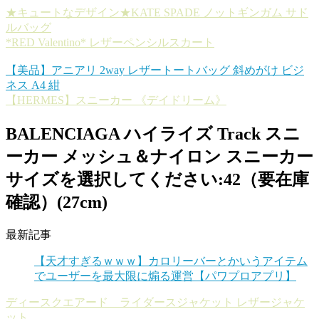
★キュートなデザイン★KATE SPADE ノットギンガム サド
ルバッグ
*RED Valentino* レザーペンシルスカート
【美品】アニアリ 2way レザートートバッグ 斜めがけ ビジ
ネス A4 紺
【HERMES】スニーカー 《デイドリーム》
BALENCIAGA ハイライズ Track スニ
ーカー メッシュ＆ナイロン スニーカー
サイズを選択してください:42（要在庫
確認）(27cm)
最新記事
【天才すぎるｗｗｗ】カロリーバーとかいうアイテム
でユーザーを最大限に煽る運営【パワプロアプリ】
ディースクエアード ライダースジャケット レザージャケ
ット