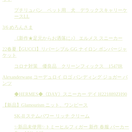
プチリュバン ペット用 犬 デラックスキャリーケ
ースLL
3/6 めろんさま
《新作★足元からお洒落に♪》 エルメス スニーカー
22春夏【GUCCI】リバーシブル GG ナイロン ボンバージャ
ケット
コロナ対策 優良品 クリーンフィックス 1547IR
Alexanderwang コーデュロイ ロゴ バンディング ジョガー パ
ンツ
◆HERMES◆《DAY》スニーカー デイ H221889ZH90
【新品】Glamourism ニット、ワンピース
SK-II ステムパワー リッチ クリーム
✨新品未使用✨トミーヒルフィガー 新作 春服 パーカー