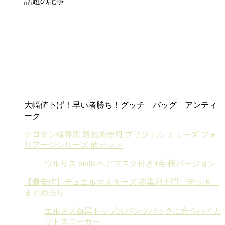
話題の記事
大幅値下げ！早い者勝ち！グッチ バッグ アンティ
ーク
クロタン様専用 新品未使用 プリジェル ミューズ フォ
リアージシリーズ 他セット
ウルリス ululis ヘアマスク付き4点 桜バージョン
【最安値】デュエルマスターズ 赤黒邪王門 デッキ
まとめ売り
エルメス白黒トップスパンツバックに合うハイカ
ットスニーカー