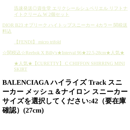
迅速発送◎資生堂 エリクシールシュペリエル リフトナ
イトクリーム W 2個セット
DIOR B23 オプリーク ハイトップスニーカー 4カラー 関税送
料込
【FENDI】 micro trifold
☆関税込☆Reebok X Billy's★Interval 96★22.5-28cm★人気★
★人気★【CURETTY】 C CHIFFON SHIRRING MINI
SKIRT
BALENCIAGA ハイライズ Track スニ
ーカー メッシュ＆ナイロン スニーカー
サイズを選択してください:42（要在庫
確認）(27cm)