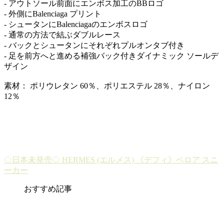
- アウトソール前面にエンボス加工のBBロゴ
- 外側にBalenciaga プリント
- シュータンにBalenciagaのエンボスロゴ
- 通常の方法で結ぶダブルレース
- バックとシュータンにそれぞれプルオンタブ付き
- 足を前方へと進める補強バック付きダイナミック ソールデ
ザイン
素材： ポリウレタン 60％、ポリエステル 28％、ナイロン
12％
◇日本未発売◇ HERMES (エルメス) 《デフィ》ベロア スニ
ーカー
おすすめ記事