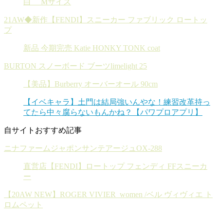
白 Mサイズ
21AW◆新作【FENDI】スニーカー ファブリック ロートッ
プ
新品 今期完売 Katie HONKY TONK coat
BURTON スノーボード ブーツlimelight 25
【美品】Burberry オーバーオール 90cm
【イベキャラ】土門は結局強いんやな！練習改革持っ
てたら中々腐らないもんかね？【パワプロアプリ】
自サイトおすすめ記事
ニナファームジャポンサンテアージュOX-288
直営店【FENDI】ロートップ フェンディ FFスニーカ
ー
【20AW NEW】ROGER VIVIER_women /ベル ヴィヴィエ ト
ロムペット