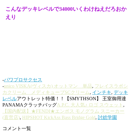
こんなデッキレベルで34000いくわけねえだろおか
えり
-
パワプロサクセス
-
unico VISKA(ヴィスカ) オットマン 単品
,
フレイスラボシ
カクリーム メディキューブSCクリーム
,
インチキ
,
デッキ
レベル
アウトレット特価！！【SMYTHSON】 王室御用達
PANAMAクラッチバッグ
A.P.C. 大人気♪ ロゴ スウェット
,
【国内配送】★FENDI★エンボス モノグラム スニーカー
(直営店)
,
HIPSHOT KickAss Bass Bridge Gold
,
討総学園
コメント一覧