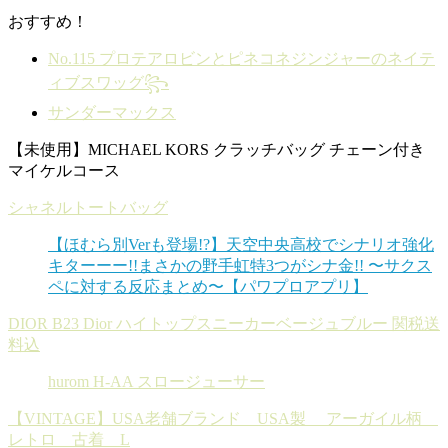
おすすめ！
No.115 プロテアロビンとピネコネジンジャーのネイテ
ィブスワッグ꧂
サンダーマックス
【未使用】MICHAEL KORS クラッチバッグ チェーン付き
マイケルコース
シャネルトートバッグ
【ほむら別Verも登場!?】天空中央高校でシナリオ強化
キターーー!!まさかの野手虹特3つがシナ金!! 〜サクス
ペに対する反応まとめ〜【パワプロアプリ】
DIOR B23 Dior ハイトップスニーカーベージュブルー 関税送
料込
hurom H-AA スロージューサー
【VINTAGE】USA老舗ブランド USA製 アーガイル柄
レトロ 古着 L