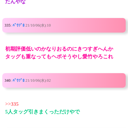
たんやな
335:
ﾊﾟﾜﾌﾟﾛ
21/10/06(水):10
初期評価低いのかなりおるのにきつすぎへんか
タッグも重なってもヘボそうやし愛竹やろこれ
340:
ﾊﾟﾜﾌﾟﾛ
21/10/06(水):02
>>335
5人タッグ引きまくっただけやで