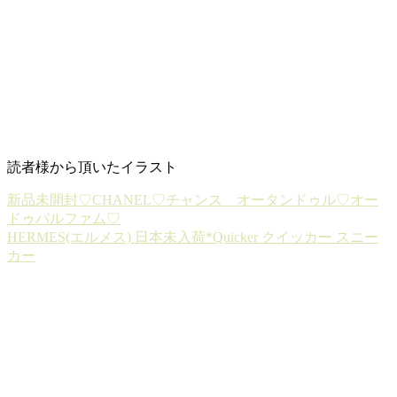
読者様から頂いたイラスト
新品未開封♡CHANEL♡チャンス オータンドゥル♡オー
ドゥパルファム♡
HERMES(エルメス) 日本未入荷*Quicker クイッカー スニー
カー