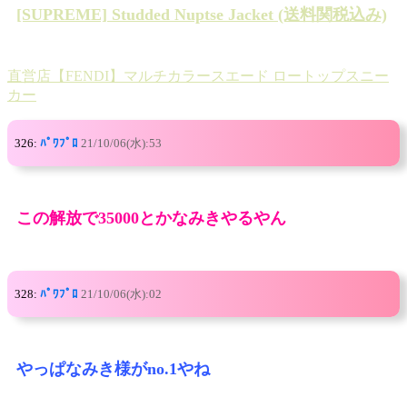
[SUPREME] Studded Nuptse Jacket (送料関税込み)
直営店【FENDI】マルチカラースエード ロートップスニー
カー
326:
ﾊﾟﾜﾌﾟﾛ
21/10/06(水):53
この解放で35000とかなみきやるやん
328:
ﾊﾟﾜﾌﾟﾛ
21/10/06(水):02
やっぱなみき様がno.1やね