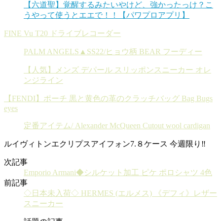
【六道聖】覚醒するみたいやけど、強かったっけ？こ
うやって使うとエエで！！【パワプロアプリ】
FINE Vu T20 ドライブレコーダー
PALM ANGELS▲SS22/ヒョウ柄 BEAR フーディー
【人気】メンズ デパール スリッポンスニーカー オレ
ンジライン
【FENDI】ポーチ 黒と黄色の革のクラッチバッグ Bag Bugs
eyes
定番アイテム/ Alexander McQueen Cutout wool cardigan
ルイヴィトンエクリプスアイフォン7.８ケース 今週限り‼︎
次記事
Emporio Armani◆シルケット加工 ピケ ポロシャツ 4色
前記事
◇日本未入荷◇ HERMES (エルメス) 《デフィ》レザー
スニーカー