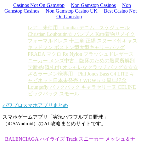
Casinos Not On Gamstop
Non Gamstop Casinos
Non
Gamstop Casinos
Non Gamstop Casino UK
Best Casino Not
On Gamstop
レア 未使用 familiar デニム スケジュール
Christian Louboutin☆ パンプス Kate
着物リメイク
フォーマルドレス 十二単 正絹 スヌード付
キャス
キッドソン ボストン型大型キャリーバッグ
PRADA マクロ Re Nylon ブラッシュドレザース
ニーカー メンズ
中古 臨床のための脳局所解剖
学
新品(値札付) オシャレなクラッチバッグ☆☆☆
ざるラーメン様専用 Phil Jones Bass C4 LITE キ
ャビネット
日本未発売！WDW５０周年記念
Loungefly バックパック キャラ
セリーヌ CELINE
ビックバック スモール
パワプロスマホアプリまとめ
スマホゲームアプリ「実況パワフルプロ野球」
（iOS/Android）の2ch攻略まとめサイトです。
BALENCIAGA ハイライズ Track スニーカー メッシュ＆ナ