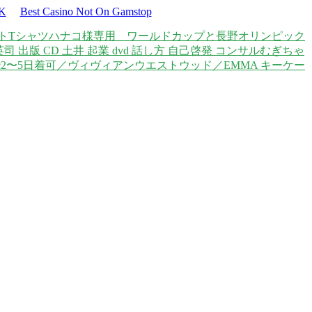
UK
Best Casino Not On Gamstop
プリントTシャツ
ハナコ様専用 ワールドカップと長野オリンピック
司 出版 CD 土井 起業 dvd 話し方 自己啓発 コンサル
むぎちゃ
c
2〜5日着可／ヴィヴィアンウエストウッド／EMMA キーケー