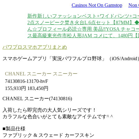
Casinos Not On Gamstop
Non 
新作新しいファッションベスト+ワイドパンツ+コ
2点
スノーピーク焚き火台L 6点セット
【87MM】
ん☆プロフィール必読☆専用 美品‼️YOSA チャコ
ス
最高級東光作市松人形
JAM コメにて、1480円
【
パワプロスマホアプリまとめ
スマホゲームアプリ「実況パワフルプロ野球」（iOS/Androi
CHANEL スニーカー スニーカー
74130816-13170-hvF
155,933円 183,450円
CHANEL スニーカー(74130816)
入荷したら即完売の大人気シリーズです！
カラフルな色合いがとても素敵なアイテムです^ ^
■製品仕様
ファブリック & スウェード カーフスキン