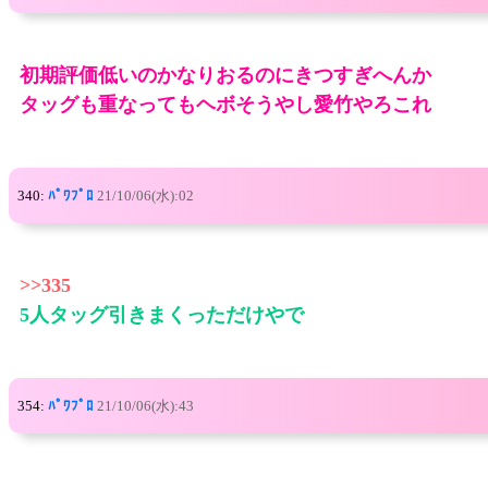
初期評価低いのかなりおるのにきつすぎへんか
タッグも重なってもヘボそうやし愛竹やろこれ
340:
ﾊﾟﾜﾌﾟﾛ
21/10/06(水):02
>>335
5人タッグ引きまくっただけやで
354:
ﾊﾟﾜﾌﾟﾛ
21/10/06(水):43