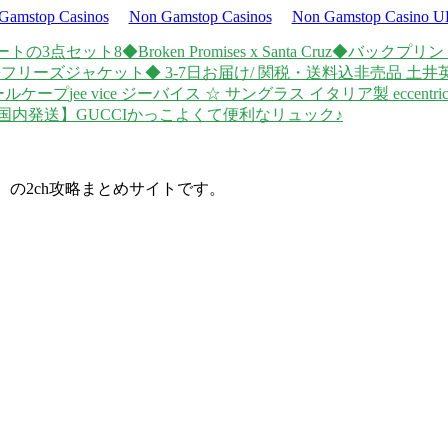
Gamstop Casinos
Non Gamstop Casinos
Non Gamstop Casino 
ートの3点セット8
◆Broken Promises x Santa Cruz◆バック
◆フリーズジャケット◆ 3-7日お届け/ 関税・送料込
非売品 土井英
ールケープ
jee vice ジーバイス ☆ サングラス イタリア製 eccentri
国内発送】GUCCIかっこよくて便利なリュック♪
d）の2ch攻略まとめサイトです。