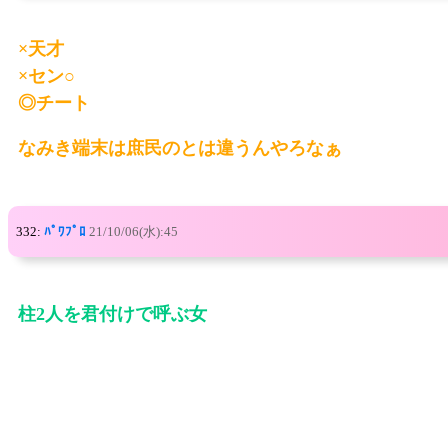
×天才
×セン○
◎チート
なみき端末は庶民のとは違うんやろなぁ
332:
ﾊﾟﾜﾌﾟﾛ
21/10/06(水):45
柱2人を君付けで呼ぶ女