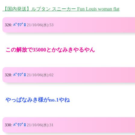
【国内発送】ルブタン スニーカー Fun Louis woman flat
326:
ﾊﾟﾜﾌﾟﾛ
21/10/06(水):53
この解放で35000とかなみきやるやん
328:
ﾊﾟﾜﾌﾟﾛ
21/10/06(水):02
やっぱなみき様がno.1やね
330:
ﾊﾟﾜﾌﾟﾛ
21/10/06(水):31