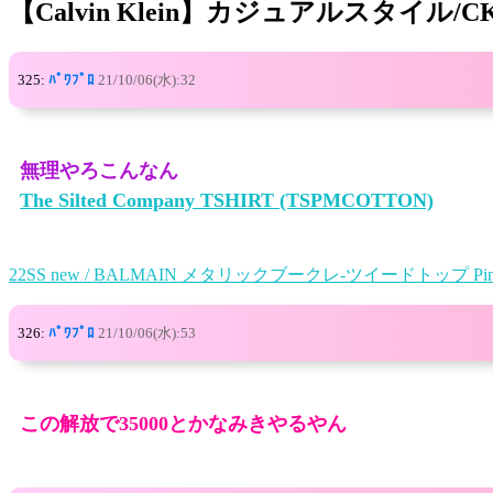
【Calvin Klein】カジュアルスタイ
325:
ﾊﾟﾜﾌﾟﾛ
21/10/06(水):32
無理やろこんなん
The Silted Company TSHIRT (TSPMCOTTON)
22SS new / BALMAIN メタリックブークレ-ツイードトップ Pin
326:
ﾊﾟﾜﾌﾟﾛ
21/10/06(水):53
この解放で35000とかなみきやるやん