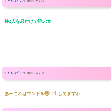
332:
ﾊﾟﾜﾌﾟﾛ
21/10/06(水):45
柱2人を君付けで呼ぶ女
333:
ﾊﾟﾜﾌﾟﾛ
21/10/06(水):30
あーこれはマントル思い出してますわ