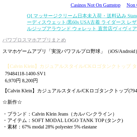
Casinos Not On Gamstop
Non 
QI マッサージクリーム
日本未入荷・送料込み Stance Cy
ーディスウェット/黒
60s USA古着 ライダース レザー
ルジップアラウンド ウォレット 直営店
ヴィヴィア
パワプロスマホアプリまとめ
スマホゲームアプリ「実況パワフルプロ野球」（iOS/Androi
【Calvin Klein】カジュアルスタイル/CKロゴタンクトップ
79484118-1400-SV1
6,970円 8,200円
【Calvin Klein】カジュアルスタイル/CKロゴタンクトップ(7948
☆新作☆
・ブランド：Calvin Klein Jeans（カルバンクライン）
・アイテム：SOFT MODAL LOGO TANK TOP (タンク)
・素材：67% modal 28% polyester 5% elastane