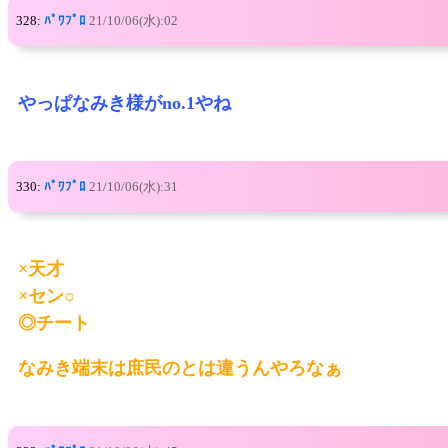
328:
ﾊﾟﾜﾌﾟﾛ
21/10/06(水):02
やっぱなみき様がno.1やね
330:
ﾊﾟﾜﾌﾟﾛ
21/10/06(水):31
×天才
×セン○
◎チート
なみき端末は庶民のとは違うんやろなぁ