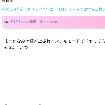
投稿日：
発送3/14予定《グリップスワニー仕様》らくらく設営★二股
322:
ﾊﾟﾜﾌﾟﾛ
ななむ様用 折りたたみ施術ベッド
まーたなみき様が上振れインチキモードでドヤって
●ねよこいつ