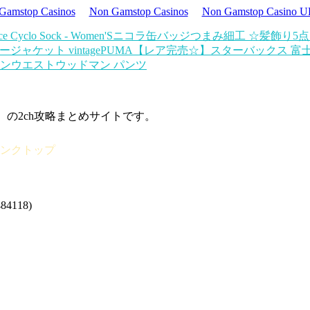
Gamstop Casinos
Non Gamstop Casinos
Non Gamstop Casino 
clo Sock - Women'S
ニコラ缶バッジ
つまみ細工 ☆髪飾り5
ジャケット vintage
PUMA
【レア完売☆】スターバックス 富士
ンウエストウッドマン パンツ
d）の2ch攻略まとめサイトです。
 タンクトップ
4118)