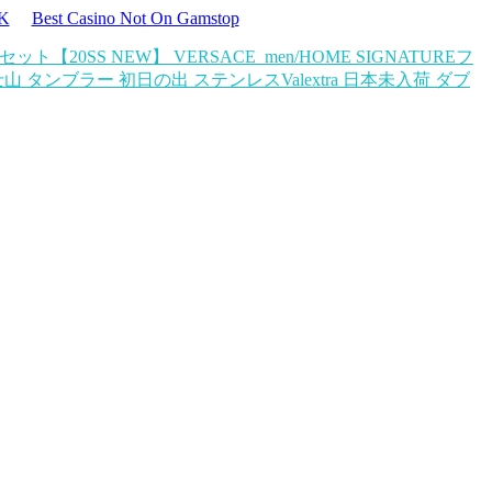
UK
Best Casino Not On Gamstop
点セット
【20SS NEW】 VERSACE_men/HOME SIGNATUREフ
山 タンブラー 初日の出 ステンレス
Valextra 日本未入荷 ダブ