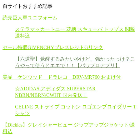
自サイトおすすめ記事
読売巨人軍ユニフォーム
ステラマッカートニー 花柄 スキューバ トップス 関税
送料込
セール特価GIVENCHYブレスレットGリンク
【六道聖】覚醒するみたいやけど、強かったっけ？こ
うやって使うとエエで！！【パワプロアプリ】
美品 ケンウッド ドラレコ DRV-MR760 おまけ付
☆ADIDAS アディダス SUPERSTAR
NBRN/NBRN/CWHT 国内発送！
CELINE ストライプ コットン ロゴエンブロイダリー T
シャツ
【Dickies】グレイシャービュー ジップアップジャケット/送
料込