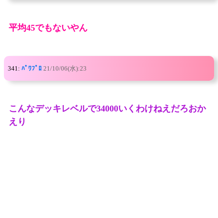
平均45でもないやん
341:
ﾊﾟﾜﾌﾟﾛ
21/10/06(水):23
こんなデッキレベルで34000いくわけねえだろおか
えり