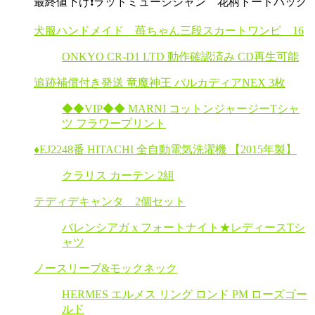
最終値下げ❗️ラッドミュージシャン 花柄トートバッグ
犬服ハンドメイド 苺ちゃん三段スカートワンピ 16
ONKYO CR-D1 LTD 動作確認済み CD再生可能
追跡補償付き発送 竜魔神王 バルカディアNEX 3枚
◆◆VIP◆◆ MARNI コットンジャージーTシャ
ツ フラワープリント
♦️EJ2248番 HITACHI 全自動電気洗濯機 【2015年製】
クラリス カーテン 2組
テディデキャンタ 2個セット
バレンシアガ x フォートナイト★レディースTシ
ャツ
ノースリーブ&モックネック
HERMES エルメス リング ロンド PM ローズゴー
ルド