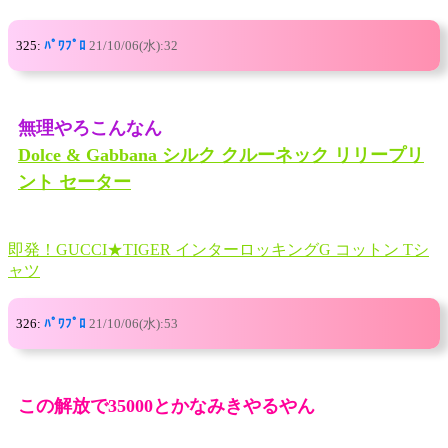
325:
ﾊﾟﾜﾌﾟﾛ
21/10/06(水):32
無理やろこんなん
Dolce & Gabbana シルク クルーネック リリープリ
ント セーター
即発！GUCCI★TIGER インターロッキングG コットン Tシ
ャツ
326:
ﾊﾟﾜﾌﾟﾛ
21/10/06(水):53
この解放で35000とかなみきやるやん