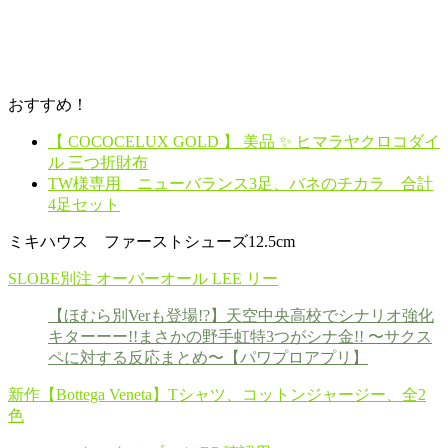
おすすめ！
【 COCOCELUX GOLD 】 美品 ✨ ヒマラヤクロコダイ
ル 三つ折財布
TW様専用 ニューバランス3足、バネのチカラ 合計
4足セット
ミキハウス ファーストシューズ12.5cm
SLOBE別注 オーバーオール LEE リー
【ほむら別Verも登場!?】天空中央高校でシナリオ強化
キターーー!!まさかの野手虹特3つがシナ金!! 〜サクス
ペに対する反応まとめ〜【パワプロアプリ】
新作【Bottega Veneta】Tシャツ、コットンジャージー、全2
色