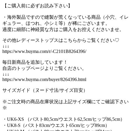
【ご購入前に必ずお読み下さい】
・海外製品ですので縫製が荒くなっている商品（小穴、イレ
ギュラー、ほつれ、小シミ等）が稀にございます。
過度に細部に神経質な方はご購入をお控えくださいませ。
その他レディーストップスはこちらからご覧ください♡
↓↓↓
https://www.buyma.com/r/-C2101B8264396/
毎日新商品を追加しています！
自店のトップページよりご覧ください。
↓↓↓
https://www.buyma.com/buyer/8264396.html
サイズガイド（ヌード寸法/サイズ目安）
※ご注文時の商品在庫状況は上記サイズ欄にてご確認下さい
※
・UK6-XS （バスト80,5cm/ウエスト62,5cm/ヒップ86,5cm）
・UK8-S（バスト83cm/ウエスト65cm/ヒップ89cm）