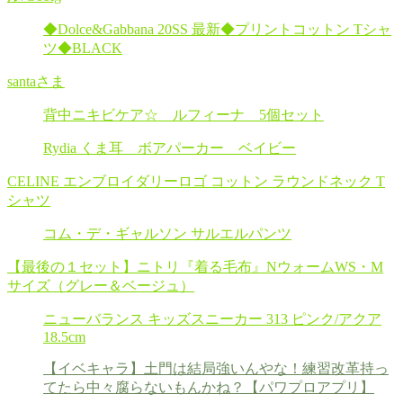
◆Dolce&Gabbana 20SS 最新◆プリントコットン Tシャ
ツ◆BLACK
santaさま
背中ニキビケア☆ ルフィーナ 5個セット
Rydia くま耳 ボアパーカー ベイビー
CELINE エンブロイダリーロゴ コットン ラウンドネック T
シャツ
コム・デ・ギャルソン サルエルパンツ
【最後の１セット】ニトリ『着る毛布』NウォームWS・M
サイズ（グレー＆ベージュ）
ニューバランス キッズスニーカー 313 ピンク/アクア
18.5cm
【イベキャラ】土門は結局強いんやな！練習改革持っ
てたら中々腐らないもんかね？【パワプロアプリ】