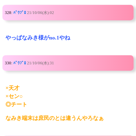
328:
ﾊﾟﾜﾌﾟﾛ
21/10/06(水):02
やっぱなみき様がno.1やね
330:
ﾊﾟﾜﾌﾟﾛ
21/10/06(水):31
×天才
×セン○
◎チート
なみき端末は庶民のとは違うんやろなぁ