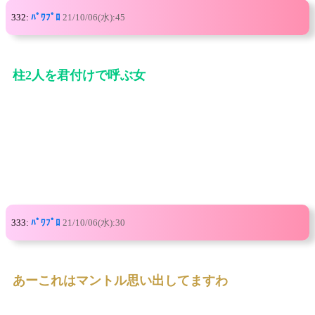
332:
ﾊﾟﾜﾌﾟﾛ
21/10/06(水):45
柱2人を君付けで呼ぶ女
333:
ﾊﾟﾜﾌﾟﾛ
21/10/06(水):30
あーこれはマントル思い出してますわ