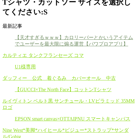
Tシャツ・カットソー サイズを選択し
てください:S
最新記事
【天才すぎるｗｗｗ】カロリーバーとかいうアイテム
でユーザーを最大限に煽る運営【パワプロアプリ】
カルティエ タンクフランセーズ コマ
U1様専用
ダッフィー 公式 着ぐるみ カバーオール 中古
【GUCCI×The North Face】コットンTシャツ
ルイヴィトン ベルト黒 サンチュール・LVピラミッド 35MM
ロゴ
EPSON smart canvas×OTTAIPNU スマートキャンバス
Nine West*美脚*ハイヒール*ビジュー*ストラップ*サンダ
ル/Gobig