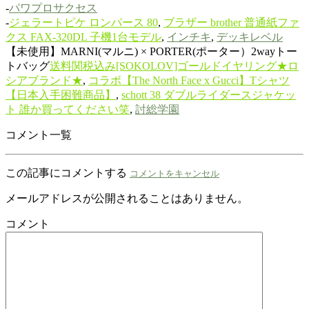
-
パワプロサクセス
-
ジェラートピケ ロンパース 80
,
ブラザー brother 普通紙ファ
クス FAX-320DL 子機1台モデル
,
インチキ
,
デッキレベル
【未使用】MARNI(マルニ) × PORTER(ポーター）2wayトー
トバッグ
送料関税込み[SOKOLOV]ゴールドイヤリング★ロ
シアブランド★
,
コラボ【The North Face x Gucci】Tシャツ
【日本入手困難商品】
,
schott 38 ダブルライダースジャケッ
ト 誰か買ってください笑
,
討総学園
コメント一覧
この記事にコメントする
コメントをキャンセル
メールアドレスが公開されることはありません。
コメント