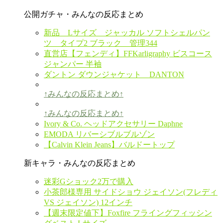
公開ガチャ・みんなの反応まとめ
新品 Lサイズ ジャッカル ソフトシェルパン
ツ タイプ2 ブラック 管理344
直営店【フェンディ】FFKarligraphy ビスコース
ジャンパー 半袖
ダントン ダウンジャケット DANTON
↑みんなの反応まとめ↑
↑みんなの反応まとめ↑
Ivory & Co. ヘッドアクセサリー Daphne
EMODA リバーシブルブルゾン
【Calvin Klein Jeans】バルドートップ
新キャラ・みんなの反応まとめ
迷彩Gショック2万で購入
小茶郎様専用 サイドショウ ジェイソン(フレディ
VS ジェイソン) 12インチ
【週末限定値下】Foxfire フライングフィッシン