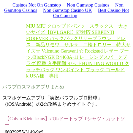
Casinos Not On Gamstop
Non Gamstop Casinos
Non
Gamstop Casinos
Non Gamstop Casino UK
Best Casino Not
On Gamstop
MIU MIU クロップドパンツ スラックス 大き
いサイズ
【BVLGARI】即対応 SERPENTI
FOREVER バックパック
リリーブラウン ドレ
ス 新品
リモワ サルサ 二輪トロリー 特大サ
イズ
☆ Valentino Garavani ☆ Rockstud レザー ブー
ツ♪Black
NGK R4468A-11 レーシングスパークプ
ラグ 廃番 入手困難 セット
HUNTING WORLD ク
ラッチバッグ ワンポイント ブラック ゴールド
k.USA様 専用
パワプロスマホアプリまとめ
スマホゲームアプリ「実況パワフルプロ野球」
（iOS/Android）の2ch攻略まとめサイトです。
【Calvin Klein Jeans】バルドートップ Tシャツ・カットソ
ー
66929255-3149-9yS