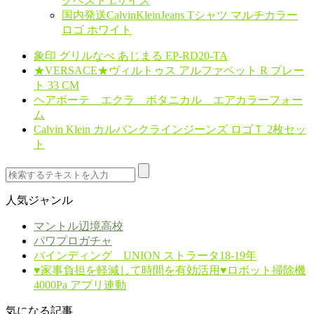
グベスト Lサイズ
国内発送CalvinKleinJeans Tシャツ マルチカラー
ロゴ ホワイト
象印 グリルなべ あじまる EP-RD20-TA
★VERSACE★ヴィルトゥス アルファベット R プレー
ト 33 CM
ヘアボーテ エクラ ボタニカル エアカラーフォー
ム
Calvin Klein カルバンクラインジーンズ ロゴＴ 2枚セッ
ト
人気ジャンル
マントル辺境高校
パワプロガチャ
バインディング UNION ストラータ18-19年
♥️家事負担を軽減して時間を有効活用♥️ロボット掃除機
4000Pa アプリ連動
気になる記事