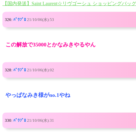
【国内発送】Saint Laurent☆リヴゴーシュ ショッピングバッ
326:
ﾊﾟﾜﾌﾟﾛ
21/10/06(水):53
この解放で35000とかなみきやるやん
328:
ﾊﾟﾜﾌﾟﾛ
21/10/06(水):02
やっぱなみき様がno.1やね
330:
ﾊﾟﾜﾌﾟﾛ
21/10/06(水):31