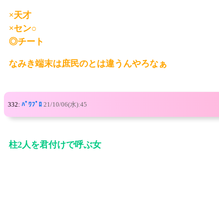
×天才
×セン○
◎チート
なみき端末は庶民のとは違うんやろなぁ
332:
ﾊﾟﾜﾌﾟﾛ
21/10/06(水):45
柱2人を君付けで呼ぶ女