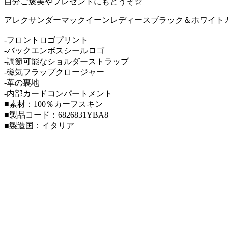
自分ご褒美やプレゼントにもどうぞ☆
アレクサンダーマックイーンレディースブラック＆ホワイト
-フロントロゴプリント
-バックエンボスシールロゴ
-調節可能なショルダーストラップ
-磁気フラップクロージャー
-革の裏地
-内部カードコンパートメント
■素材：100％カーフスキン
■製品コード：6826831YBA8
■製造国：イタリア