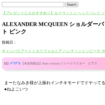
【プレゼントにもおすすめ☆】ルイヴィトン ヘッドバンド 
ALEXANDER MCQUEEN ショル
ト ピンク
投稿日：
キャンバスアート L カリフォルニア ハンティントンビーチ 
322:
ﾊﾟﾜﾌﾟﾛ
【未使用新品】Harry winston リリークラスター ピアス
まーたなみき様が上振れインチキモードでドヤって
●ねよこいつ