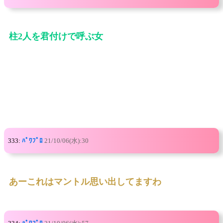
柱2人を君付けで呼ぶ女
333:
ﾊﾟﾜﾌﾟﾛ
21/10/06(水):30
あーこれはマントル思い出してますわ