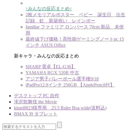
↑みんなの反応まとめ↑
2枚メモリアルポスター ベビー 誕生日 出生
記録 虹 新築祝い レインボー
familiar ファミリア ロンパース 70cm 新品 未使
用
最終値下げ価格！高性能ゲーミングノートpc 15
インチ ASUS Office
新キャラ・みんなの反応まとめ
SHARP 電卓【EL-G36】
YAMAHA RGX 520R 中古
アジア男子バレーボール選手権9/18
iPadPro12.9インチ 256GB 【ApplePencil付】
デスクトップ PC 自作
滝沢歌舞伎 the Movie
kirari8823様専用 25.5 Ruler Boa wide(送料込)
BMAX I9 タブレット