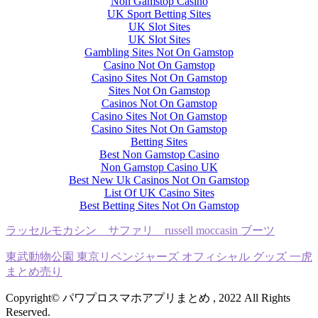
Non Gamstop Casino
UK Sport Betting Sites
UK Slot Sites
UK Slot Sites
Gambling Sites Not On Gamstop
Casino Not On Gamstop
Casino Sites Not On Gamstop
Sites Not On Gamstop
Casinos Not On Gamstop
Casino Sites Not On Gamstop
Casino Sites Not On Gamstop
Betting Sites
Best Non Gamstop Casino
Non Gamstop Casino UK
Best New Uk Casinos Not On Gamstop
List Of UK Casino Sites
Best Betting Sites Not On Gamstop
ラッセルモカシン サファリ russell moccasin ブーツ
東武動物公園 東京リベンジャーズ オフィシャル グッズ 一虎
まとめ売り
Copyright© パワプロスマホアプリまとめ , 2022 All Rights
Reserved.