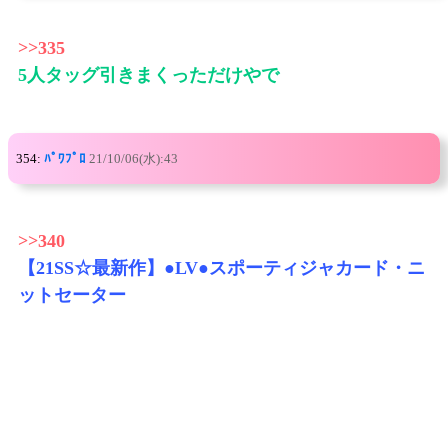
>>335
5人タッグ引きまくっただけやで
354:
ﾊﾟﾜﾌﾟﾛ
21/10/06(水):43
>>340
【21SS☆最新作】●LV●スポーティジャカード・ニ
ットセーター