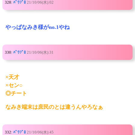
328:
ﾊﾟﾜﾌﾟﾛ
21/10/06(水):02
やっぱなみき様がno.1やね
330:
ﾊﾟﾜﾌﾟﾛ
21/10/06(水):31
×天才
×セン○
◎チート
なみき端末は庶民のとは違うんやろなぁ
332:
ﾊﾟﾜﾌﾟﾛ
21/10/06(水):45