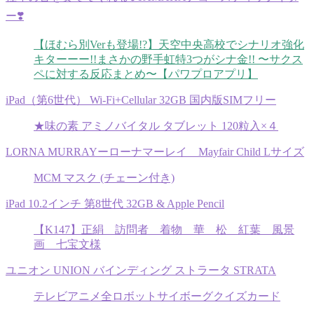
ー❣️
【ほむら別Verも登場!?】天空中央高校でシナリオ強化
キターーー!!まさかの野手虹特3つがシナ金!! 〜サクス
ペに対する反応まとめ〜【パワプロアプリ】
iPad（第6世代） Wi-Fi+Cellular 32GB 国内版SIMフリー
★味の素 アミノバイタル タブレット 120粒入×４
LORNA MURRAYーローナマーレイ Mayfair Child Lサイズ
MCM マスク (チェーン付き)
iPad 10.2インチ 第8世代 32GB & Apple Pencil
【K147】正絹 訪問者 着物 華 松 紅葉 風景
画 七宝文様
ユニオン UNION バインディング ストラータ STRATA
テレビアニメ全ロボットサイボーグクイズカード