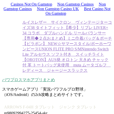
Casinos Not On Gamstop
Non Gamstop Casinos
Non
Gamstop Casinos
Non Gamstop Casino UK
Best Casino Not
On Gamstop
ルイスレザー サイクロン ヴィンテージターコ
イズ38 タイトフィット
【希少】リブレ LIVER×
34 コラボ ダブルハンドル リールバランサー
【専用◆２点おまとめ】ミニ巾着バッグ＆ポーチ
【ビラボン】 NEW☆サマースタイル/ボーホーワ
ンピース
UNION FLITE PRO S/M
Nintendo Switch
Lite アルセウス ソフト付き スイッチライト
【OROTON】AUS発 オロトン 大きめ チャック
付 革 トートバッグ
未使用 muta ムータゴルフ
レディース ジャージースラックス
パワプロスマホアプリまとめ
スマホゲームアプリ「実況パワフルプロ野球」
（iOS/Android）の2ch攻略まとめサイトです。
ARROWS F-04H タブレット ジャンク タブレット
m98092994275-25454-akr