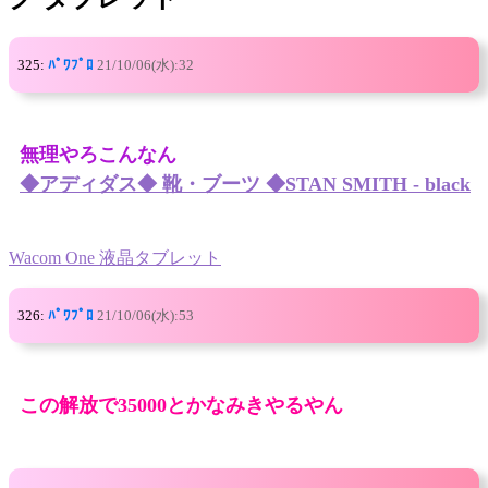
325:
ﾊﾟﾜﾌﾟﾛ
21/10/06(水):32
無理やろこんなん
◆アディダス◆ 靴・ブーツ ◆STAN SMITH - black
Wacom One 液晶タブレット
326:
ﾊﾟﾜﾌﾟﾛ
21/10/06(水):53
この解放で35000とかなみきやるやん