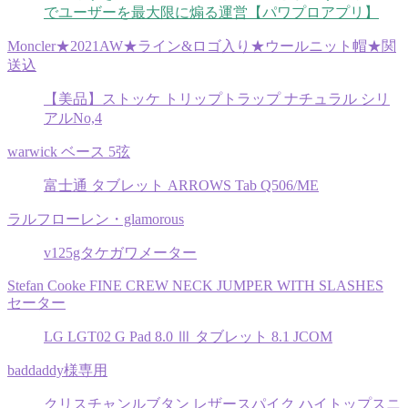
でユーザーを最大限に煽る運営【パワプロアプリ】
Moncler★2021AW★ライン&ロゴ入り★ウールニット帽★関
送込
【美品】ストッケ トリップトラップ ナチュラル シリ
アルNo,4
warwick ベース 5弦
富士通 タブレット ARROWS Tab Q506/ME
ラルフローレン・glamorous
v125gタケガワメーター
Stefan Cooke FINE CREW NECK JUMPER WITH SLASHES
セーター
LG LGT02 G Pad 8.0 Ⅲ タブレット 8.1 JCOM
baddaddy様専用
クリスチャンルブタン レザースパイク ハイトップスニ