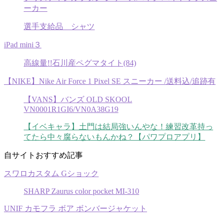
ーカー
選手支給品 シャツ
iPad mini３
高線量!!石川産ペグマタイト(84)
【NIKE】Nike Air Force 1 Pixel SE スニーカー /送料込/追跡有
【VANS】バンズ OLD SKOOL
VN0001R1GI6/VN0A38G19
【イベキャラ】土門は結局強いんやな！練習改革持っ
てたら中々腐らないもんかね？【パワプロアプリ】
自サイトおすすめ記事
スワロカスタム Gショック
SHARP Zaurus color pocket MI-310
UNIF カモフラ ボア ボンバージャケット