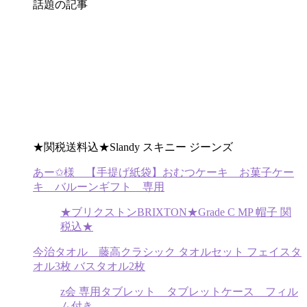
話題の記事
★関税送料込★Slandy スキニー ジーンズ
あー✩︎様 【手提げ紙袋】おむつケーキ お菓子ケー
キ バルーンギフト 専用
★ブリクストンBRIXTON★Grade C MP 帽子 関
税込★
今治タオル 藤高クラシック タオルセット フェイスタ
オル3枚 バスタオル2枚
z会 専用タブレット タブレットケース フィル
ム付き