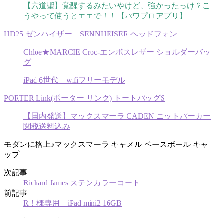
【六道聖】覚醒するみたいやけど、強かったっけ？こ
うやって使うとエエで！！【パワプロアプリ】
HD25 ゼンハイザー SENNHEISER ヘッドフォン
Chloe★MARCIE Croc-エンボスレザー ショルダーバッ
グ
iPad 6世代 wifiフリーモデル
PORTER Link(ポーター リンク) トートバッグS
【国内発送】マックスマーラ CADEN ニットパーカー
関税送料込み
モダンに格上♪マックスマーラ キャメル ベースボール キャ
ップ
次記事
Richard James ステンカラーコート
前記事
R！様専用 iPad mini2 16GB