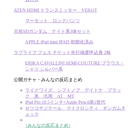
ATEN HDMI トランスミッター VE811T
マーモット ロングパンツ
元祖SDガンダム ナイト系3体セット
APPLE iPad mini IPAD 初期化済み
ラブライブ フェス チケット先行抽選申込券 2枚
ERIKA CAVALLINI SEMI-COUTURE ブラウス・
シャツ シルバー系
公開ガチャ・みんなの反応まとめ
ライクワイズ シフトノブ デイトナ ブラッ
ク 黒 汎用 AT MT
iPad Pro 10.5インチ+Apple Pencil第1世代
セツコサジテール マイクロシティ ギンガムチ
ェック
↑みんなの反応まとめ↑