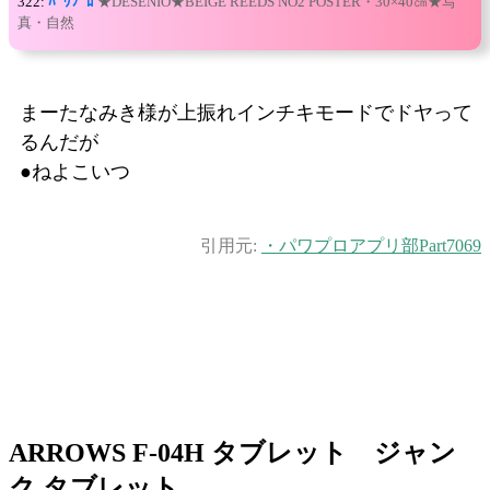
322:
ﾊﾟﾜﾌﾟﾛ
★DESENIO★BEIGE REEDS NO2 POSTER・30×40㎝★写
真・自然
まーたなみき様が上振れインチキモードでドヤって
るんだが
●ねよこいつ
引用元:
・パワプロアプリ部Part7069
ARROWS F-04H タブレット ジャン
ク タブレット