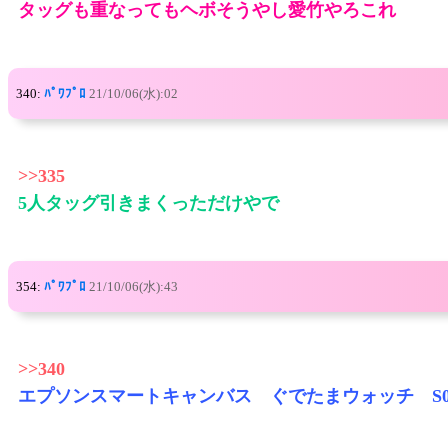
タッグも重なってもヘボそうやし愛竹やろこれ
340:
ﾊﾟﾜﾌﾟﾛ
21/10/06(水):02
>>335
5人タッグ引きまくっただけやで
354:
ﾊﾟﾜﾌﾟﾛ
21/10/06(水):43
>>340
エプソンスマートキャンバス ぐでたまウォッチ S0