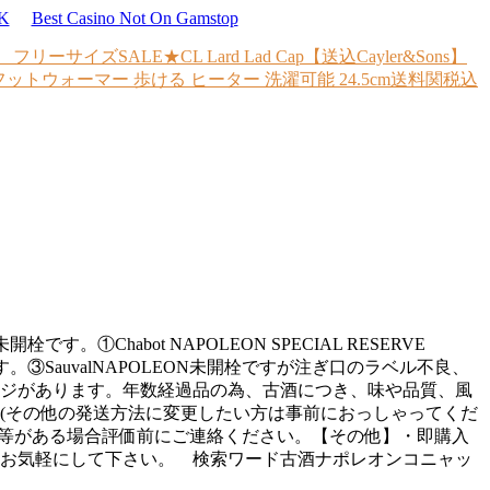
UK
Best Casino Not On Gamstop
ン フリーサイズ
SALE★CL Lard Lad Cap【送込Cayler&Sons】
ットウォーマー 歩ける ヒーター 洗濯可能 24.5cm
送料関税込
habot NAPOLEON SPECIAL RESERVE
③SauvalNAPOLEON未開栓ですが注ぎ口のラベル不良、
のダメージがあります。年数経過品の為、古酒につき、味や品質、風
(その他の発送方法に変更したい方は事前におっしゃってくだ
し等がある場合評価前にご連絡ください。【その他】・即購入
せお気軽にして下さい。 検索ワード古酒ナポレオンコニャッ