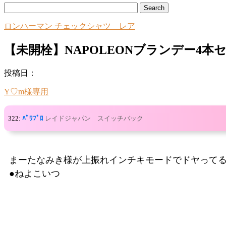
ロンハーマン チェックシャツ レア
【未開栓】NAPOLEONブランデー4本
投稿日：
Y♡m様専用
322:
ﾊﾟﾜﾌﾟﾛ
レイドジャパン スイッチバック
まーたなみき様が上振れインチキモードでドヤって
●ねよこいつ