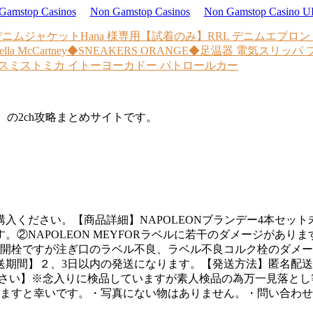
Gamstop Casinos
Non Gamstop Casinos
Non Gamstop Casino 
)デニムジャケット
Hana 様専用【試着のみ】RRL デニムエプロ
ella McCartney◆SNEAKERS ORANGE◆
足温器 電気スリッパ フ
タンスミス
トミカ イトーヨーカドー パトロールカー
d）の2ch攻略まとめサイトです。
。【商品詳細】NAPOLEONブランデー4本セット未開栓です。①C
②NAPOLEON MEYFORラベルに若干のダメージがあります。
POLEON未開栓ですが注ぎ口のラベル不良、ラベル不良コルク栓
送期間】２、3日以内の発送になります。【発送方法】匿名配送
ださい】※念入りに検品していますが素人検品の為万一見落と
けますと幸いです。・写真にない物はありません。・問い合わ