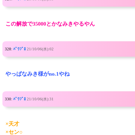
この解放で35000とかなみきやるやん
328:
ﾊﾟﾜﾌﾟﾛ
21/10/06(水):02
やっぱなみき様がno.1やね
330:
ﾊﾟﾜﾌﾟﾛ
21/10/06(水):31
×天才
×セン○