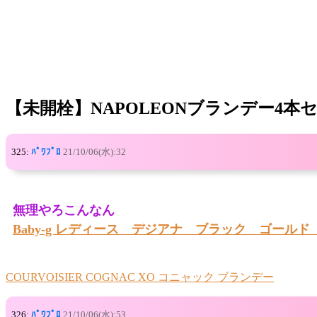
【未開栓】NAPOLEONブランデー4本
325:
ﾊﾟﾜﾌﾟﾛ
21/10/06(水):32
無理やろこんなん
Baby-g レディース デジアナ ブラック ゴール
COURVOISIER COGNAC XO コニャック ブランデー
326:
ﾊﾟﾜﾌﾟﾛ
21/10/06(水):53