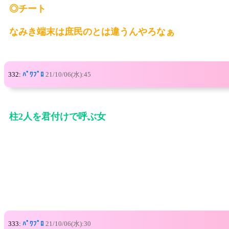
◎チート
なみき端末は庶民のとは違うんやろなぁ
332:
ﾊﾟﾜﾌﾟﾛ
21/10/06(水):45
柱2人を君付けで呼ぶ女
333:
ﾊﾟﾜﾌﾟﾛ
21/10/06(水):30